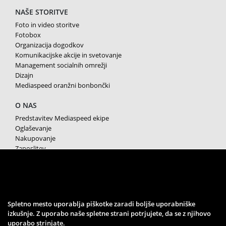
NAŠE STORITVE
Foto in video storitve
Fotobox
Organizacija dogodkov
Komunikacijske akcije in svetovanje
Management socialnih omrežji
Dizajn
Mediaspeed oranžni bonbončki
O NAS
Predstavitev Mediaspeed ekipe
Oglaševanje
Nakupovanje
Zaposlitev
Splošni pogoji poslovanja
Varstvo osebnih podatkov
Piškotki
SPREMLJAJTE NAS
Spletno mesto uporablja piškotke zaradi boljše uporabniške
izkušnje. Z uporabo naše spletne strani potrjujete, da se z njihovo
uporabo strinjate.