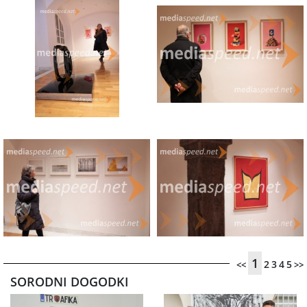
1
2
3
4
5
<<
>>
SORODNI DOGODKI