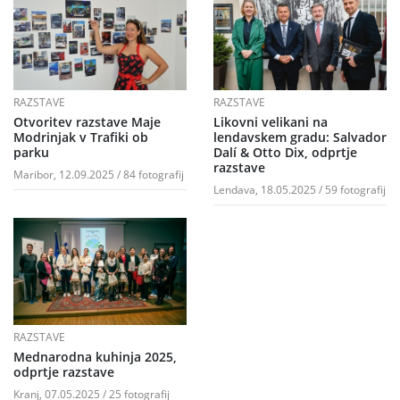
RAZSTAVE
RAZSTAVE
Otvoritev razstave Maje
Likovni velikani na
Modrinjak v Trafiki ob
lendavskem gradu: Salvador
parku
Dalí & Otto Dix, odprtje
razstave
Maribor, 12.09.2025 / 84 fotografij
Lendava, 18.05.2025 / 59 fotografij
RAZSTAVE
Mednarodna kuhinja 2025,
odprtje razstave
Kranj, 07.05.2025 / 25 fotografij