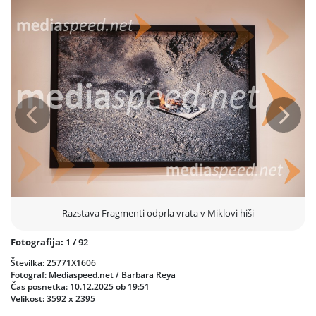
Razstava ostaja pomemben kulturni dogodek domače umetnostne
scene in dokaz, da zbirka RIKO s svojo vizijo pomembno sooblikuje
prostor sodobne umetnosti.
Prejšnja
Nasled
Razstava Fragmenti odprla vrata v Miklovi hiši
Fotografija:
1
/
92
Številka: 25771X1606
Fotograf: Mediaspeed.net / Barbara Reya
Čas posnetka: 10.12.2025 ob 19:51
Velikost: 3592 x 2395