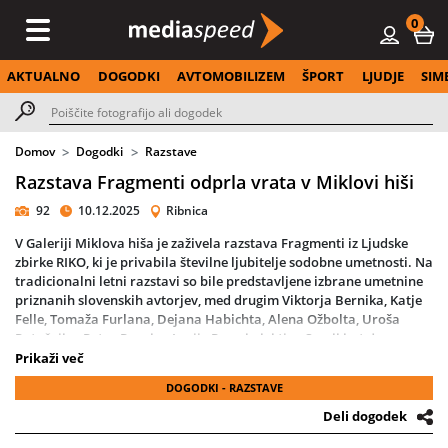
0
AKTUALNO
DOGODKI
AVTOMOBILIZEM
ŠPORT
LJUDJE
SIM
Domov
Dogodki
Razstave
Razstava Fragmenti odprla vrata v Miklovi hiši
92
10.12.2025
Ribnica
V Galeriji Miklova hiša je zaživela razstava Fragmenti iz Ljudske
zbirke RIKO, ki je privabila številne ljubitelje sodobne umetnosti. Na
tradicionalni letni razstavi so bile predstavljene izbrane umetnine
priznanih slovenskih avtorjev, med drugim Viktorja Bernika, Katje
Felle, Tomaža Furlana, Dejana Habichta, Alena Ožbolta, Uroša
Potočnika, Petra Raucha, Lucije Rosc, kolektiva Small but dangers,
Mladena Stropnika, Andreja Škufca, Špele Škulj, Nine Tovornik in
Prikaži več
Tadeja Vaukmana.
DOGODKI - RAZSTAVE
Večer je obiskovalcem ponudil edinstven vpogled v sodobno
Deli dogodek
vizualno ustvarjanje ter raznolikost umetniških izrazov, ki
zaznamujejo eno najpomembnejših zasebnih likovnih zbirk pri nas.