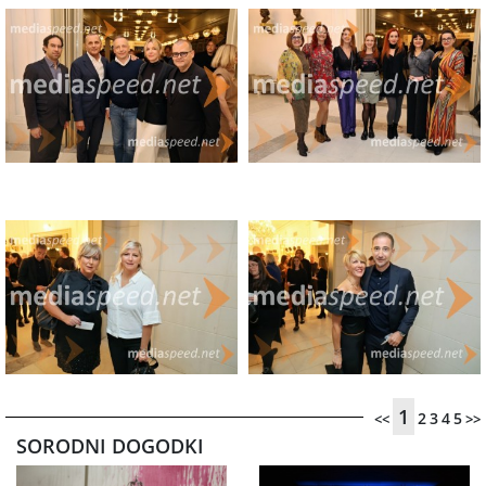
1
2
3
4
5
<<
>>
SORODNI DOGODKI