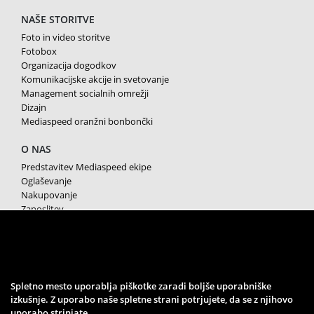
NAŠE STORITVE
Foto in video storitve
Fotobox
Organizacija dogodkov
Komunikacijske akcije in svetovanje
Management socialnih omrežji
Dizajn
Mediaspeed oranžni bonbončki
O NAS
Predstavitev Mediaspeed ekipe
Oglaševanje
Nakupovanje
Zaposlitev
Splošni pogoji poslovanja
Varstvo osebnih podatkov
Piškotki
SPREMLJAJTE NAS
Spletno mesto uporablja piškotke zaradi boljše uporabniške
izkušnje. Z uporabo naše spletne strani potrjujete, da se z njihovo
uporabo strinjate.