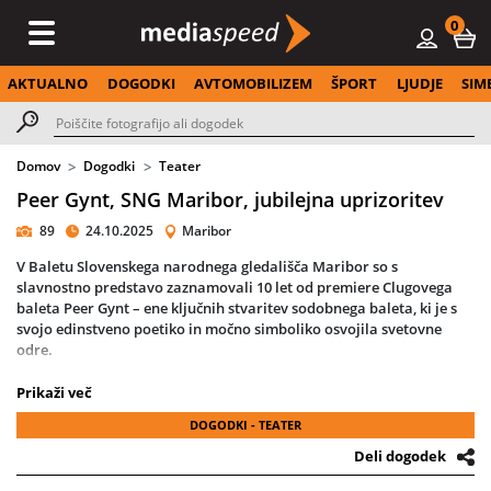
0
AKTUALNO
DOGODKI
AVTOMOBILIZEM
ŠPORT
LJUDJE
SIM
Domov
Dogodki
Teater
Peer Gynt, SNG Maribor, jubilejna uprizoritev
89
24.10.2025
Maribor
V Baletu
Slovenskega narodnega gledališča Maribor
so s
slavnostno predstavo zaznamovali
10 let od premiere Clugovega
baleta Peer Gynt
– ene ključnih stvaritev sodobnega baleta, ki je s
svojo edinstveno poetiko in močno simboliko osvojila svetovne
odre.
Baletni umetnik in koreograf
Edward Clug
je z izjemno
Prikaži več
občutljivostjo po motivih
Ibsenove dramske pesnitve
ustvaril
DOGODKI - TEATER
koreografsko epopejo o oportunističnem popotniku, ki išče smisel
življenja med sanjami in resničnostjo. Glasba
Edvarda Griega
,
Deli dogodek
dopolnjena z drugimi skladateljevimi deli, povezuje nadrealistične
prizore, ironičen humor in globoko liričnost, ki prežemajo celotno