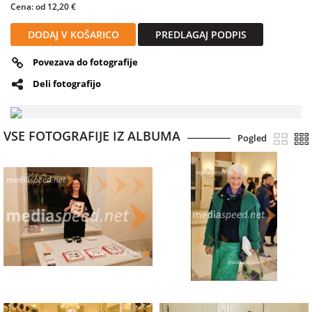
vrhunskih baletnih stvaritev in eden vodilnih centrov sodobne
Cena: od 12,20 €
baletne umetnosti v Evropi. Peer Gynt ostaja dokaz, da slovenska
ustvarjalnost z močjo ideje, umetniške strasti in poguma dosega
DODAJ V KOŠARICO
PREDLAGAJ PODPIS
svetovne razsežnosti.
Povezava do fotografije
Deli fotografijo
VSE FOTOGRAFIJE IZ ALBUMA
Pogled