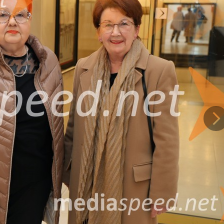
avi poklon
Petitovi zapuščini.
Ja,
umetnost baleta še vedno presega čas, me
Na