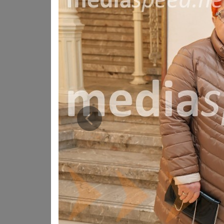
Gostovanje
Baleta HNK Zagreb
v Mariboru je bilo pr
jezike.
Prejšnja