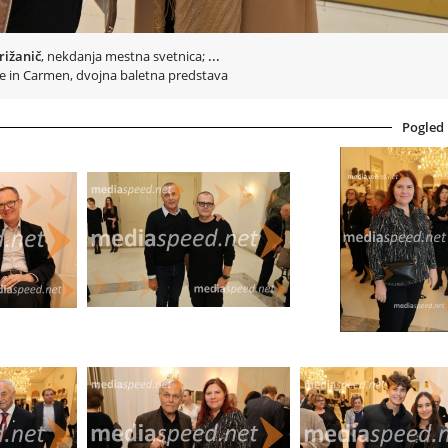
rižanič
, nekdanja mestna svetnica;
...
ne in Carmen, dvojna baletna predstava
Pogled