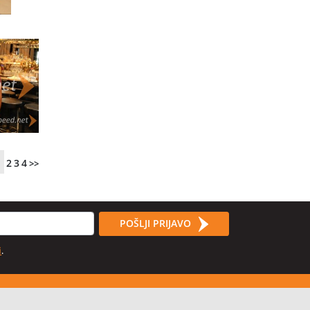
1
2
3
4
>>
POŠLJI PRIJAVO
i
.