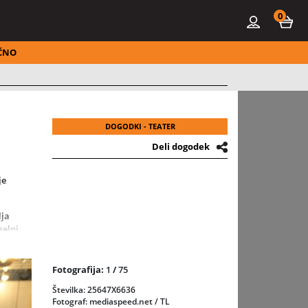
0
ČNO
DOGODKI - TEATER
Deli dogodek
je
lja
selni
Fotografija:
1
/
75
ya
Številka: 25647X6636
Fotograf: mediaspeed.net / TL