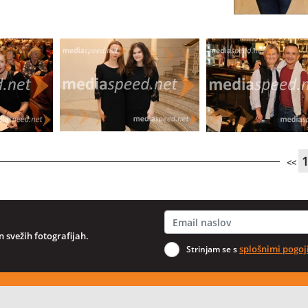
<<
 svežih fotografijah.
splošnimi pogoj
Strinjam se s