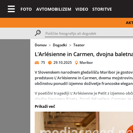
FOTO
AVTOMOBILIZEM
VIDEO
STORITVE
AK
Domov
Dogodki
Teater
L’Arlésienne in Carmen, dvojna baletn
75
29.10.2025
Maribor
V Slovenskem narodnem gledališču Maribor je gosto
predstavo
L’Arlésienne
in
Carmen
, dvema mojstrovi
občinstvu ponudil izjemno doživetje francoske eleganc
V poetični tragediji
L’Arlésienne
je Petit z izjemno obč
glasba
Georgesa Bizeta
. Drugi del večera,
Carmen
, j
ženski, ki s svojo močjo in strastjo pretrese svet okoli 
Prikaži več
Obe predstavi je za zagrebški balet prenesel
Luigi Bo
koreografsko in vizualno zasnovo. V glavnih vlogah so
Sumitomo
in drugi vrhunski plesalci.