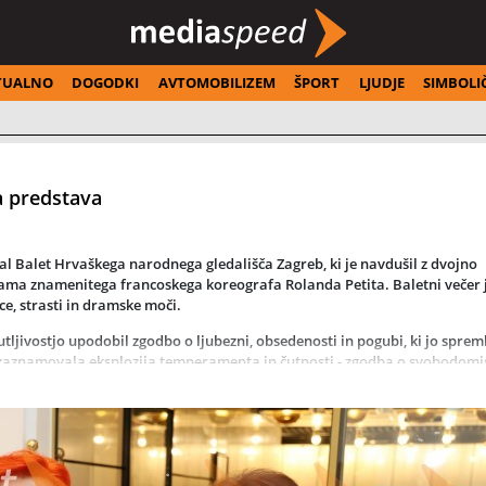
TUALNO
DOGODKI
AVTOMOBILIZEM
ŠPORT
LJUDJE
SIMBOLI
a predstava
val
Balet Hrvaškega narodnega gledališča Zagreb
, ki je navdušil z dvojno
nama znamenitega francoskega koreografa
Rolanda Petita
. Baletni večer 
e, strasti in dramske moči.
utljivostjo upodobil zgodbo o ljubezni, obsedenosti in pogubi, ki jo sprem
e zaznamovala eksplozija temperamenta in čutnosti - zgodba o svobodomi
sebe, je na odru zaživela v polni intenzivnosti.
nino
, dolgoletni sodelavec Rolanda Petita, ki je zvesto ohranil izvirno
 blesteli
Iva Vitić Gameiro, Rieka Suzuki, Guilherme Gameiro Alves, Taku