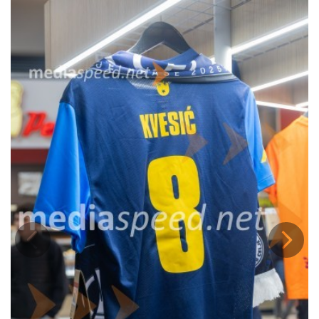
spektakle
.
Dogodek je bil del serije
Meet & Greet srečanj
, ki povezujejo klub in
navijače v sproščenem, družabnem duhu. Posebna nagrada čaka
tiste, ki bodo zbrali vse kartice s teh dogodkov – tako otroci kot
odrasli se bodo potegovali za
bogate navijaške nagrade
.
Prejšnja
Nasled