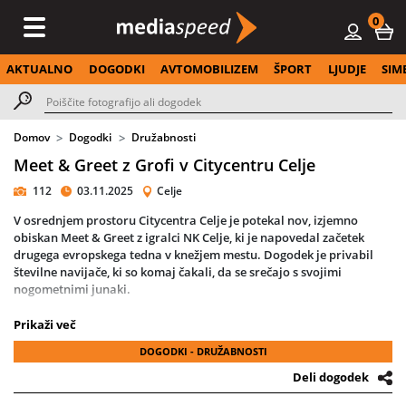
0
AKTUALNO
DOGODKI
AVTOMOBILIZEM
ŠPORT
LJUDJE
SIM
Domov
Dogodki
Družabnosti
Meet & Greet z Grofi v Citycentru Celje
112
03.11.2025
Celje
V osrednjem prostoru
Citycentra Celje
je potekal nov, izjemno
obiskan
Meet & Greet z igralci NK Celje
, ki je napovedal začetek
drugega evropskega tedna v knežjem mestu
. Dogodek je privabil
številne navijače, ki so komaj čakali, da se srečajo s svojimi
nogometnimi junaki.
Med obiskovalce so stopili
Franko Kovačević, Danijel Šturm in
Prikaži več
Mario Kvesić
, pridružil pa se jim je tudi
priljubljeni Grofko
, maskota
DOGODKI - DRUŽABNOSTI
NK Celje, ki je navdušila najmlajše. Igralci so si vzeli čas za
fotografiranje, podpisovanje dresov, kartic in navijaških artiklov
,
Deli dogodek
obiskovalci pa so lahko na posebni stojnici kupili izdelke z motivi
kluba in se pripravili na prihajajoče
evropske nogometne