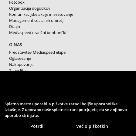
Fotobox
Organizacija dogodkov
Komunikacijske akcije in svetovanje
Management socialnih omrežji
Dizajn
Mediaspeed oranžni bonbončki
O NAS
Predstavitev Mediaspeed ekipe
Oglaševanje
Nakupovanje
Zaposlitev
Splošni pogoji poslovanja
Varstvo osebnih podatkov
Piškotki
SPREMLJAJTE NAS
Spletno mesto uporablja piškotke zaradi boljše uporabniške
izkušnje. Z uporabo naše spletne strani potrjujete, da se z njihovo
uporabo strinjate.
Potrdi
Več o piškotkih