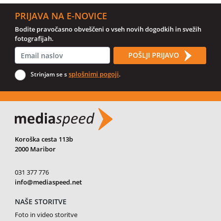
PRIJAVA NA E-NOVICE
Bodite pravočasno obveščeni o vseh novih dogodkih in svežih
fotografijah.
POŠLJI PRIJAVO
splošnimi pogoji
Strinjam se s
.
Koroška cesta 113b
2000 Maribor
031 377 776
info@mediaspeed.net
NAŠE STORITVE
Foto in video storitve