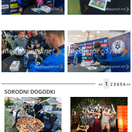
1
2
3
4
5
6
<<
>>
SORODNI DOGODKI