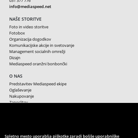
031 377 776
info@mediaspeed.net
NAŠE STORITVE
Foto in video storitve
Fotobox
Organizacija dogodkov
Komunikacijske akcije in svetovanje
Management socialnih omrežji
Dizajn
Mediaspeed oranžni bonbončki
O NAS
Predstavitev Mediaspeed ekipe
Oglaševanje
Nakupovanje
Zaposlitev
Splošni pogoji poslovanja
Varstvo osebnih podatkov
Piškotki
SPREMLJAJTE NAS
Spletno mesto uporablja piškotke zaradi boljše uporabniške