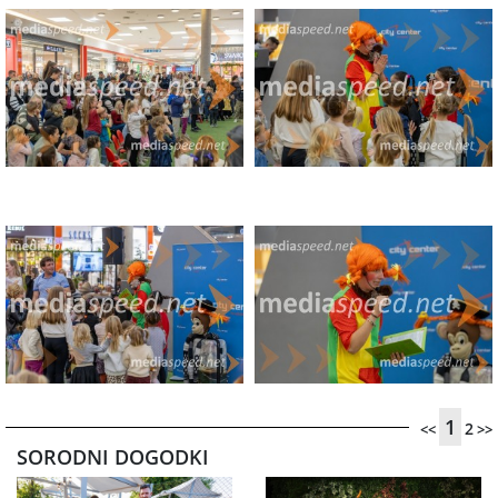
1
2
<<
>>
SORODNI DOGODKI