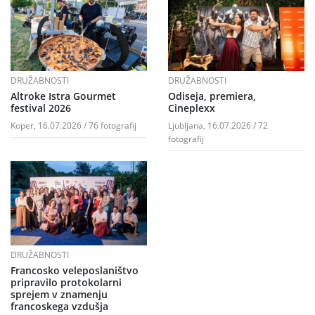
DRUŽABNOSTI
DRUŽABNOSTI
Altroke Istra Gourmet
Odiseja, premiera,
festival 2026
Cineplexx
Koper, 16.07.2026 / 76 fotografij
Ljubljana, 16.07.2026 / 72
fotografij
DRUŽABNOSTI
Francosko veleposlaništvo
pripravilo protokolarni
sprejem v znamenju
francoskega vzdušja