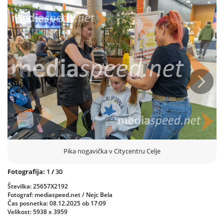
za
Pikine kitke
,
vizažistka
pa je otrokom narisala
pegice
, zaradi
katerih so se vsi počutili kot pravi mali junaki iz Pikinega sveta.
Prejšnja
Nasled
Pika nogavička v Citycentru Celje
Fotografija:
1
/
30
Številka: 25657X2192
Fotograf: mediaspeed.net / Nejc Bela
Čas posnetka: 08.12.2025 ob 17:09
Velikost: 5938 x 3959