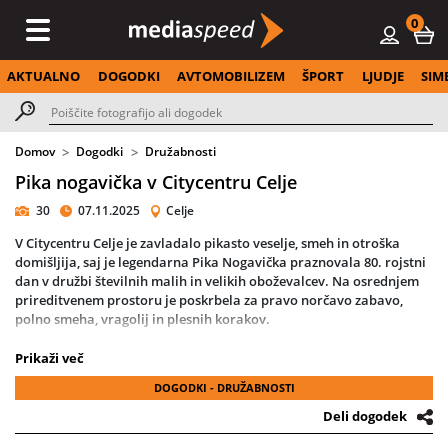
0
AKTUALNO
DOGODKI
AVTOMOBILIZEM
ŠPORT
LJUDJE
SIM
Domov
Dogodki
Družabnosti
Pika nogavička v Citycentru Celje
30
07.11.2025
Celje
V
Citycentru Celje
je zavladalo
pikasto veselje
, smeh in otroška
domišljija, saj je legendarna
Pika Nogavička
praznovala
80. rojstni
dan
v družbi številnih malih in velikih oboževalcev. Na osrednjem
prireditvenem prostoru je poskrbela za pravo
norčavo zabavo
,
polno smeha, vragolij in plesnih korakov.
Otroci so se z neustrašno Piko in njenimi prijatelji
gospodom
Prikaži več
Fickom, Anico in Tomažem
fotografirali, se učili njenih trikov ter
DOGODKI - DRUŽABNOSTI
ugotavljali,
od kod črpa svojo moč
. Vzdušje je bilo preprosto
čarobno – polno barv, smeha in nalezljive Pikine energije.
Deli dogodek
Že pred začetkom dogodka so
frizerke iz Frizerstva DOK
poskrbele