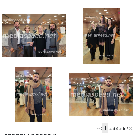
1
2
3
4
5
6
7
<<
>>