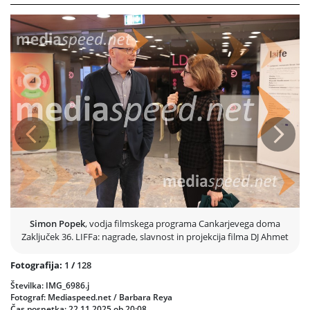
nagrade za
film po izboru občinstva
, ki tradicionalno odraža
najširši odziv festivalskih obiskovalcev.
Po podelitvi je sledila projekcija makedonskega filma
DJ Ahmet
režiserja Georgija M. Unkovskega – z ritmom prežeta komična
drama o petnajstletnem pastirju, ki s svojo ljubeznijo do
elektronske plesne glasbe izzove tradicijo in pričakovanja svoje
konservativne skupnosti. Film je festival lepo zaokrožil s temo
vztrajnosti, identitete in moči mladosti.
Zaključno slovesnost, ki jo je režiral
Bor Ravbar
, sta duhovito in
sproščeno vodila
Toni Cahunek
in
Liza Marijina
. Za glasbeni utrip je
Prejšnja
Nasled
poskrbela skupina
Kokosy
, kratke filme, prikazane v okviru
ceremonije, pa je podpisal režiser
Martin Draksler
.
Večer se je nadaljeval z druženjem v
Klubu CD
, kjer so se
obiskovalci, ustvarjalci in festivalska ekipa poslovili od še enega
uspešno izpeljanega LIFFa.
Simon Popek
, vodja filmskega programa Cankarjevega doma
Zaključek 36. LIFFa: nagrade, slavnost in projekcija filma DJ Ahmet
Fotografija:
1
/
128
Številka: IMG_6986.j
Fotograf: Mediaspeed.net / Barbara Reya
Čas posnetka: 22.11.2025 ob 20:08