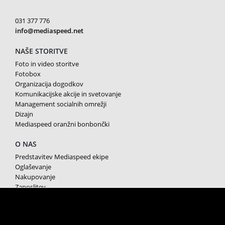
031 377 776
info@mediaspeed.net
NAŠE STORITVE
Foto in video storitve
Fotobox
Organizacija dogodkov
Komunikacijske akcije in svetovanje
Management socialnih omrežji
Dizajn
Mediaspeed oranžni bonbončki
O NAS
Predstavitev Mediaspeed ekipe
Oglaševanje
Nakupovanje
Zaposlitev
Splošni pogoji poslovanja
Varstvo osebnih podatkov
Piškotki