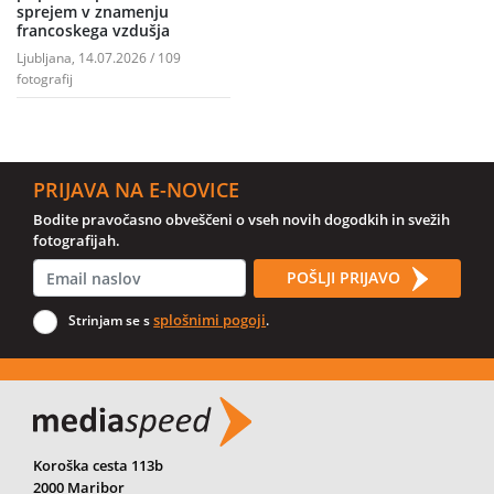
sprejem v znamenju
francoskega vzdušja
Ljubljana, 14.07.2026 / 109
fotografij
PRIJAVA NA E-NOVICE
Bodite pravočasno obveščeni o vseh novih dogodkih in svežih
fotografijah.
POŠLJI PRIJAVO
splošnimi pogoji
Strinjam se s
.
Koroška cesta 113b
2000 Maribor