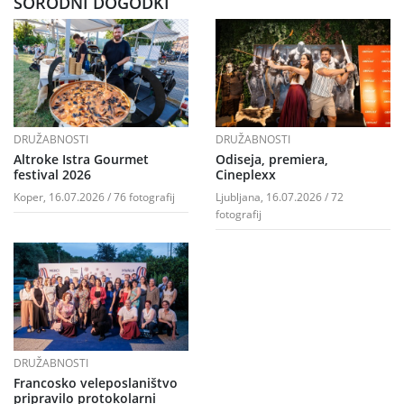
SORODNI DOGODKI
DRUŽABNOSTI
DRUŽABNOSTI
Altroke Istra Gourmet
Odiseja, premiera,
festival 2026
Cineplexx
Koper, 16.07.2026 / 76 fotografij
Ljubljana, 16.07.2026 / 72
fotografij
DRUŽABNOSTI
Francosko veleposlaništvo
pripravilo protokolarni