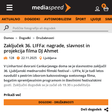
0
AKTUALNO
DOGODKI
AVTOMOBILIZEM
ŠPORT
LJUDJE
SIM
Domov
Dogodki
Družabnosti
Zaključek 36. LIFFa: nagrade, slavnost in
projekcija filma DJ Ahmet
128
22.11.2025
Ljubljana
V Linhartovi dvorani Cankarjevega doma se je slavnostno zaključil
36. Ljubljanski mednarodni filmski festival – LIFFe
, ki je tudi letos
navdušil s pestrim izborom kakovostnega svetovnega filma,
bogatim spremljevalnim programom in številnimi festivalskimi
gosti. Zaključni dogodek se je začel ob 19.30 s podelitvijo
najprestižnejših festivalskih nagrad.
Prikaži več
Občinstvo je spremljalo razglasitev nagrad
vodomec
,
FIPRESCI
,
DOGODKI - DRUŽABNOSTI
nagrade Art kino mreže Slovenije
, nagrade za
najboljši kratki film
,
nagrade za
najboljši film po izboru mladinske žirije Kinotrip
ter
Deli dogodek