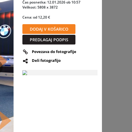
i
Čas posnetka: 12.01.2026 ob 10:57
Velikost: 5808 x 3872
Cena: od 12,20 €
ega v
DODAJ V KOŠARICO
PREDLAGAJ PODPIS
Povezava do fotografije
er
Deli fotografijo
slednja
900 EUR.
l kot
 SUP
g,