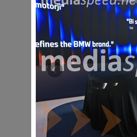
• Šesta generacija tehnologije BMW eDrive (Gen6) z 800
celicami in občutno večjo energijsko gostoto.
• Izjemen električni doseg do 805 kilometrov (WLTP) te
desetih minutah.
• BMW Panoramic iDrive z novim operacijskim sistemo
izkušnjo, visoko stopnjo personalizacije in intuitivno upr
• Nova elektronska arhitektura s štirimi superračunalni
napredne funkcije asistenčnih sistemov.
• Heart of Joy, osrednji računalnik za vozno dinamiko, 
Prejšnja
• Celosten trajnostni pristop, ki v celotnem življenjskem
Novi BMW iX3 je v Sloveniji že na voljo za naročilo. O
Več informacij je na voljo na uradni spletni strani BMW 
Ob slovenski premieri je BMW v sodelovanju s slovenskim
oblikovna in tehnološka interpretacija filozofije Neue K
desk in pionirja na področju samonapihljivih desk z ele
vrhunske materiale, digitalno povezljivost in uporabni