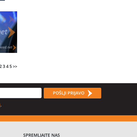
2
3
4
5
>>
POŠLJI PRIJAVO
i
.
SPREMLJAJTE NAS