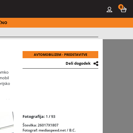
0
ČNO
AVTOMOBILIZEM - PREDSTAVITVE
Deli dogodek
namko
mobil
rijsko
kovalsko
 Klasse
Fotografija:
1
/
93
Številka: 26017X1807
Fotograf: mediaspeed.net / B.C.