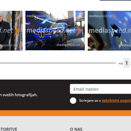
1
<<
 svežih fotografijah.
splošnimi pogoj
Strinjam se s
STORITVE
O NAS