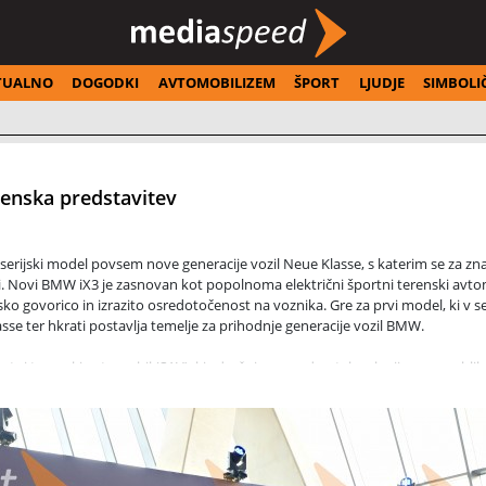
TUALNO
DOGODKI
AVTOMOBILIZEM
ŠPORT
LJUDJE
SIMBOLI
enska predstavitev
erijski model povsem nove generacije vozil Neue Klasse, s katerim se za z
. Novi BMW iX3 je zasnovan kot popolnoma električni športni terenski avto
ko govorico in izrazito osredotočenost na voznika. Gre za prvi model, ki v se
sse ter hkrati postavlja temelje za prihodnje generacije vozil BMW.
tni terenski avtomobil (SAV), ki združuje napredno tehnologijo, novo obli
rvi model, ki v serijsko proizvodnjo prinaša ključne tehnološke rešitve Neue
il BMW.