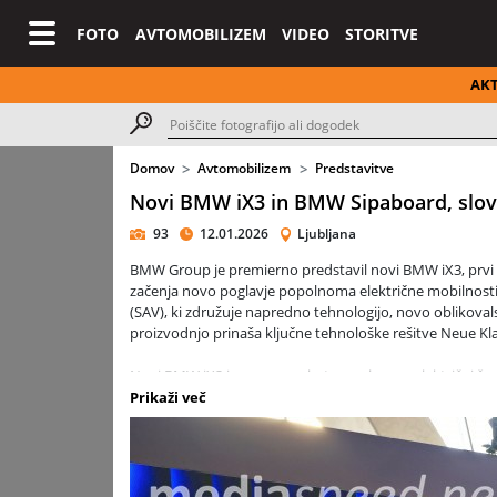
FOTO
AVTOMOBILIZEM
VIDEO
STORITVE
AK
Domov
Avtomobilizem
Predstavitve
Novi BMW iX3 in BMW Sipaboard, slov
93
12.01.2026
Ljubljana
BMW Group je premierno predstavil novi BMW iX3, prvi s
začenja novo poglavje popolnoma električne mobilnosti
(SAV), ki združuje napredno tehnologijo, novo oblikovals
proizvodnjo prinaša ključne tehnološke rešitve Neue Kla
Novi BMW iX3 je zasnovan kot popolnoma električni špor
govorico in izrazito osredotočenost na voznika. Gre za p
Prikaži več
ter hkrati postavlja temelje za prihodnje generacije voz
Med ključnimi poudarki novega BMW iX3 so: