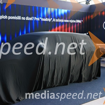
-voltnim sistemom, novo zasnovano visokonapetostno baterijo s cilindričnim
r polnjenje z močjo do 400 kW, ki omogoča pridobitev do 372 kilometrov dos
m BMW Operating System X, ki prinaša povsem novo digitalno uporabniško
avljanje.
ki, ki omogoča programsko definirano vozilo, stalne nadgradnje na daljavo t
ki zagotavlja izjemno natančno, gladko in samozavestno električno vožnjo.
Na
 ciklu vozila prinaša do 34 % nižje emisije CO₂e pri kilometrini 200.000 km.
snovna priporočena maloprodajna cena z DDV za BMW iX3 50 xDrive znaša 69.
Slovenija: BMW iX3 (NA5): pregled, konfigurator in cen
 podjetjem SipaBoards predstavil tudi edinstveni električni SUP, ki je nasta
lasse. SipaBoards velja za enega vodilnih svetovnih proizvajalcev električnih
ktričnim pogonom. E-SUP BMW x SipaBoards združuje električni življenjski slo
ški vmesnik, navdihnjen po BMW Neue Klasse, ter prenaša užite