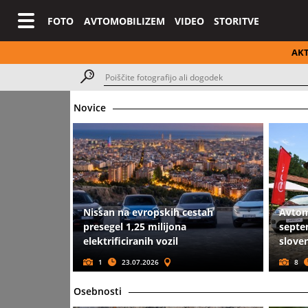
FOTO
AVTOMOBILIZEM
VIDEO
STORITVE
AK
Novice
Nissan na evropskih cestah
Avtom
presegel 1,25 milijona
septe
elektrificiranih vozil
sloven
1
23.07.2026
8
Osebnosti