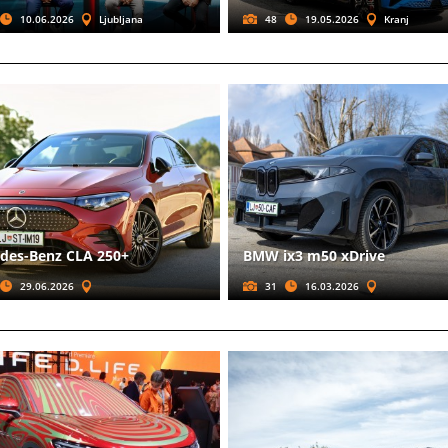
10.06.2026
Ljubljana
48
19.05.2026
Kranj
des-Benz CLA 250+
BMW ix3 m50 xDrive
29.06.2026
31
16.03.2026