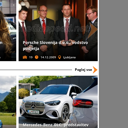
em
Porsche Slovenija d.o.o., vodstvo
podjetja
a
19
14.12.2009
Ljubljana
Poglej vse
Mercedes-Benz GLC, predstavitev