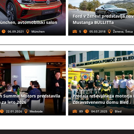
Ford v Ženevi predstavlja no
ünchen, avtomobilski salon
Mustanga BULLITTa
06.09.2021
München
5
05.03.2018
Ženeva, Švica
in Summit Motors predstavila
Predaja reševalnega motorj
 za leto 2026
Zdravstvenemu domu Bled
22.01.2026
Medvode
89
04.07.2025
Bled