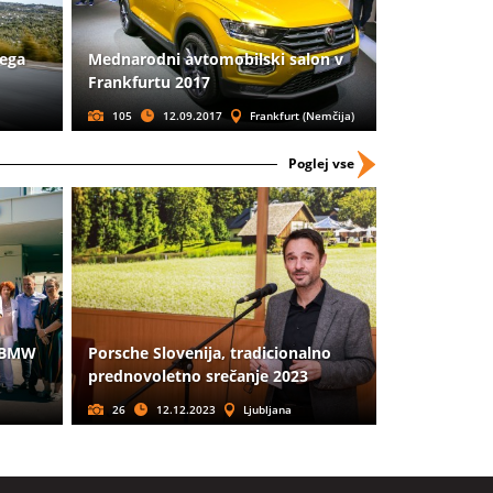
vega
Mednarodni avtomobilski salon v
Frankfurtu 2017
105
12.09.2017
Frankfurt (Nemčija)
Poglej vse
a BMW
Porsche Slovenija, tradicionalno
prednovoletno srečanje 2023
26
12.12.2023
Ljubljana