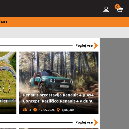
0
ČNO
Poglej vse
Renault predstavlja Renault 4 JP4x4
 let
Concept: Različico Renault 4 v duhu
3
12.05.2026
Ljubljana
Poglej vse