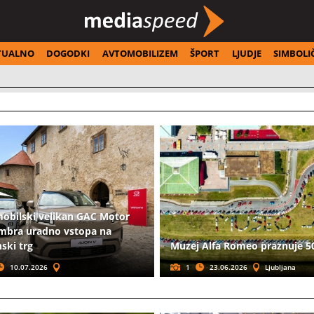
TUALNO
DOGODKI
AVTOMOBILIZEM
ŠPORT
LJUDJE
SIMBOLI
obilski velikan GAC Motor
mbra uradno vstopa na
ski trg
Muzej Alfa Romeo praznuje 50
10.07.2026
1
23.06.2026
Ljubljana