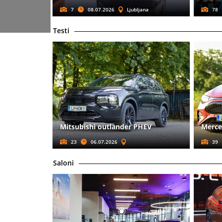
7
08.07.2026
Ljubljana
78
Testi
Mitsubishi outlander PHEV
Merce
23
06.07.2026
39
Saloni