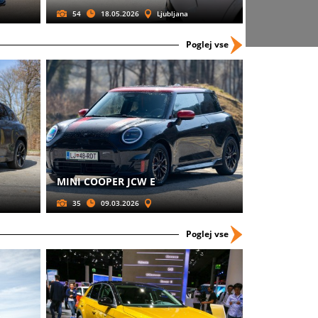
54
18.05.2026
Ljubljana
Poglej vse
MINI COOPER JCW E
35
09.03.2026
Poglej vse