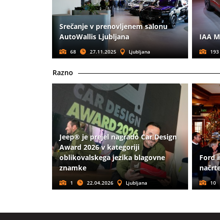
Srečanje v prenovljenem salonu
AutoWallis Ljubljana
IAA M
68
27.11.2025
Ljubljana
193
Razno
Jeep® je prejel nagrado Car Design
Award 2026 v kategoriji
oblikovalskega jezika blagovne
Ford 
znamke
načrte
1
22.04.2026
Ljubljana
10