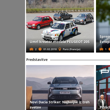
Sprem
Umrl kreator modela PEUGEOT 205
Evrop
2
01.02.2018
Pariz (Francija)
1
Predstavitve
Novi Dacia Striker: Najboljše iz treh
svetov
Porsch