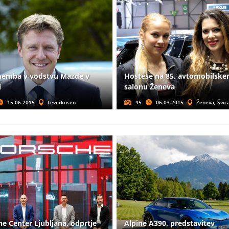
emba v vodstvu Mazde v
Hostese na 85. avtomobilsk
i
salonu Ženeva
15.06.2015
Leverkusen
45
06.03.2015
Ženeva, Švic
e Center Ljubljana, odprtje
Alpine A390, predstavitev