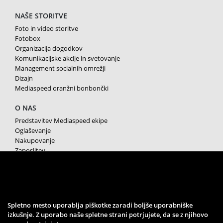
NAŠE STORITVE
Foto in video storitve
Fotobox
Organizacija dogodkov
Komunikacijske akcije in svetovanje
Management socialnih omrežji
Dizajn
Mediaspeed oranžni bonbončki
O NAS
Predstavitev Mediaspeed ekipe
Oglaševanje
Nakupovanje
Zaposlitev
Splošni pogoji poslovanja
Varstvo osebnih podatkov
Piškotki
SPREMLJAJTE NAS
Spletno mesto uporablja piškotke zaradi boljše uporabniške
izkušnje. Z uporabo naše spletne strani potrjujete, da se z njihovo