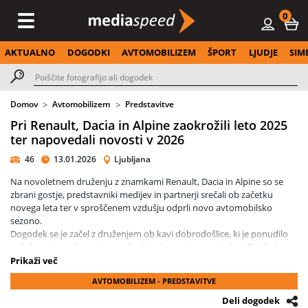
0
AKTUALNO
DOGODKI
AVTOMOBILIZEM
ŠPORT
LJUDJE
SIM
Domov
Avtomobilizem
Predstavitve
Pri Renault, Dacia in Alpine zaokrožili leto 2025
ter napovedali novosti v 2026
46
13.01.2026
Ljubljana
Na novoletnem druženju z znamkami Renault, Dacia in Alpine so se
zbrani gostje, predstavniki medijev in partnerji srečali ob začetku
novega leta ter v sproščenem vzdušju odprli novo avtomobilsko
sezono.
Dogodek se je začel z druženjem ob kavi dobrodošlice, ki je ponudilo
priložnost za neformalna srečanja in izmenjavo pogledov. Sledila je
novinarska konferenca, na kateri so predstavniki znamk predstavili
Prikaži več
aktualne usmeritve, načrte in poudarke za prihodnje obdobje. V
AVTOMOBILIZEM - PREDSTAVITVE
ospredju so bile teme razvoja, inovacij ter položaja znamk Renault,
Dacia in Alpine na slovenskem trgu.
Deli dogodek