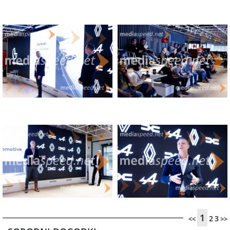
1
2
3
<<
>>