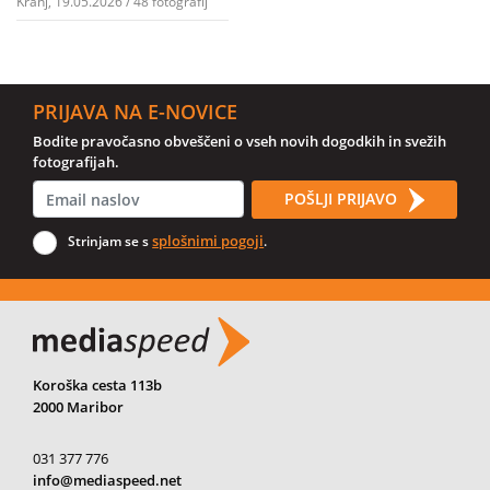
Kranj, 19.05.2026 / 48 fotografij
PRIJAVA NA E-NOVICE
Bodite pravočasno obveščeni o vseh novih dogodkih in svežih
fotografijah.
POŠLJI PRIJAVO
splošnimi pogoji
Strinjam se s
.
Koroška cesta 113b
2000 Maribor
031 377 776
info@mediaspeed.net