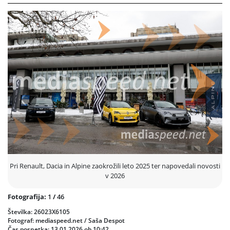
Udeleženci so se seznanili z novostmi, ki bodo zaznamovale leto, ter z
vizijo nadaljnjega razvoja mobilnosti. Dogodek je ponudil tudi prostor
za vprašanja, pogovor in neposreden stik z vodstvi znamk. Program se
je nadaljeval v bolj sproščenem tonu s kosilom in nadaljnjim
druženjem. Neformalni del dogodka je omogočil mreženje in krepitev
odnosov med predstavniki avtomobilske industrije in mediji.
Prejšnja
Nasled
Pri Renault, Dacia in Alpine zaokrožili leto 2025 ter napovedali novosti
v 2026
Fotografija:
1
/
46
Številka: 26023X6105
Fotograf: mediaspeed.net / Saša Despot
Čas posnetka: 13.01.2026 ob 10:42