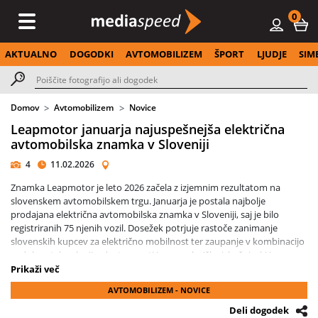
0
AKTUALNO
DOGODKI
AVTOMOBILIZEM
ŠPORT
LJUDJE
SIM
Domov
Avtomobilizem
Novice
Leapmotor januarja najuspešnejša električna
avtomobilska znamka v Sloveniji
4
11.02.2026
Znamka Leapmotor je leto 2026 začela z izjemnim rezultatom na
slovenskem avtomobilskem trgu. Januarja je postala najbolje
prodajana električna avtomobilska znamka v Sloveniji, saj je bilo
registriranih 75 njenih vozil. Dosežek potrjuje rastoče zanimanje
slovenskih kupcev za električno mobilnost ter zaupanje v kombinacijo
sodobne tehnologije, dostopnosti in uporabniške izkušnje, ki jo
ponuja znamka.
Prikaži več
AVTOMOBILIZEM - NOVICE
Ob prodajnem uspehu Leapmotor uvaja tudi pomembno novost na
domačem trgu. Kot prvi kitajski avtomobilski proizvajalec v Sloveniji je
Deli dogodek