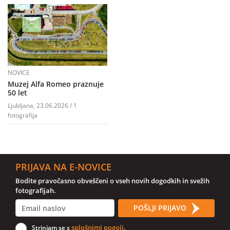
NOVICE
Muzej Alfa Romeo praznuje
50 let
Ljubljana, 23.06.2026 / 1
fotografija
PRIJAVA NA E-NOVICE
Bodite pravočasno obveščeni o vseh novih dogodkih in svežih
fotografijah.
POŠLJI PRIJAVO
splošnimi pogoji
Strinjam se s
.