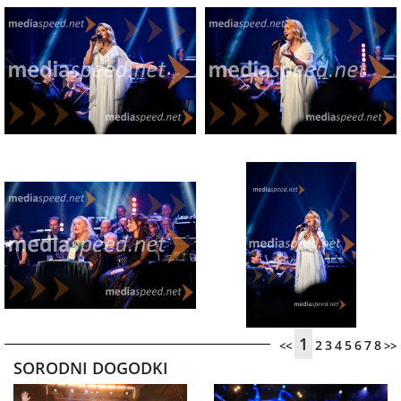
1
2
3
4
5
6
7
8
<<
>>
SORODNI DOGODKI