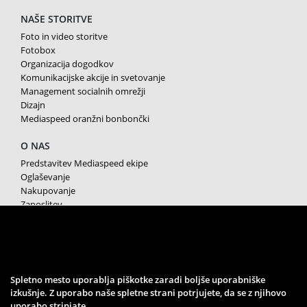
NAŠE STORITVE
Foto in video storitve
Fotobox
Organizacija dogodkov
Komunikacijske akcije in svetovanje
Management socialnih omrežji
Dizajn
Mediaspeed oranžni bonbončki
O NAS
Predstavitev Mediaspeed ekipe
Oglaševanje
Nakupovanje
Zaposlitev
Splošni pogoji poslovanja
Varstvo osebnih podatkov
Piškotki
SPREMLJAJTE NAS
Spletno mesto uporablja piškotke zaradi boljše uporabniške
izkušnje. Z uporabo naše spletne strani potrjujete, da se z njihovo
uporabo strinjate.