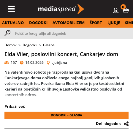
0
AKTUALNO
DOGODKI
AVTOMOBILIZEM
ŠPORT
LJUDJE
SIM
Domov
Dogodki
Glasba
Elda Viler, poslovilni koncert, Cankarjev dom
157
14.02.2026
Ljubljana
Na valentinovo soboto je razprodana Gallusova dvorana
Cankarjevega doma doživela enega najbolj ganljivih glasbenih
večerov zadnjih let. Pevska ikona Elda Viler se je po šestdesetletni
karieri na poetičnih krilih svoje Lastovke veličastno poslovila od
koncertnih odrov.
Ob spremljavi Revijskega orkestra RTV Slovenija pod vodstvom
Prikaži več
dirigenta Patrika Grebla je občinstvu ponudila preplet brezčasnih
DOGODKI - GLASBA
uspešnic, med njimi Zlati prah imaš v očeh, Lastovke, Ti si moja
ljubezen in Nora misel. Že ob uvodnih taktih je dvorana zadihala
Deli dogodek
skupaj z umetnico, ki je s toplino in iskrenostjo še enkrat dokazala,
zakaj velja za eno ključnih interpretk zlatega obdobja slovenske