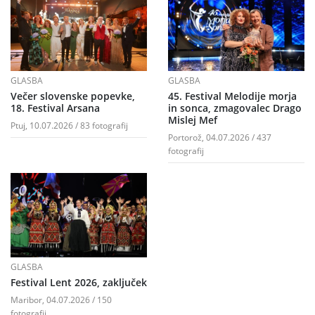
GLASBA
GLASBA
Večer slovenske popevke,
45. Festival Melodije morja
18. Festival Arsana
in sonca, zmagovalec Drago
Mislej Mef
Ptuj, 10.07.2026 / 83 fotografij
Portorož, 04.07.2026 / 437
fotografij
GLASBA
Festival Lent 2026, zaključek
Maribor, 04.07.2026 / 150
fotografij