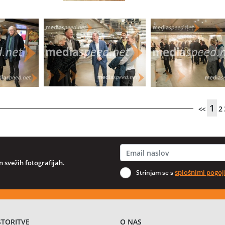
1
2
<<
 svežih fotografijah.
splošnimi pogoj
Strinjam se s
STORITVE
O NAS