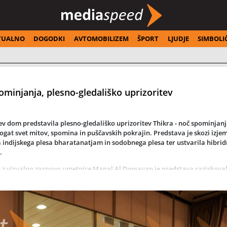
TUALNO
DOGODKI
AVTOMOBILIZEM
ŠPORT
LJUDJE
SIMBOLI
minjanja, plesno-gledališko uprizoritev
v dom predstavila plesno-gledališko uprizoritev
Thikra - noč spominjan
bogat svet mitov, spomina in puščavskih pokrajin. Predstava je skozi izje
a indijskega plesa bharatanatjam in sodobnega plesa ter ustvarila hibri
.
z vizualno zasnovo umetnice Manal Al Dowayan je predstava raziskova
er odprla prostor razmisleka o identiteti, kulturi in skupnem spominu. Gi
rsko poezijo, ki je gledalce nagovorila z intenzivno emocionalno močjo.
olno zaokrožitev ustvarjalnega obdobja skupine po petindvajsetih letih
ajpomembnejših glasov sodobnega plesa, ki s svojim delom povezuje kultu