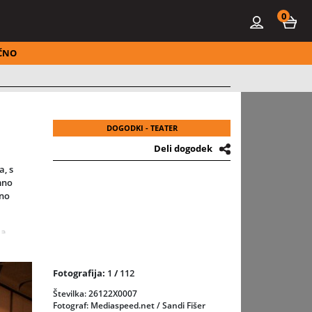
0
ČNO
DOGODKI - TEATER
Deli dogodek
ja
, s
mno
dno
la
b,
Fotografija:
1
/
112
Številka: 26122X0007
re,
Fotograf: Mediaspeed.net / Sandi Fišer