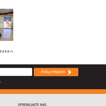
3
4
5
6
>>
POŠLJI PRIJAVO
i
.
SPREMLJAJTE NAS