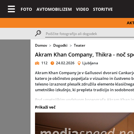
FOTO
AVTOMOBILIZEM
VIDEO
STORITVE
AK
Domov
Dogodki
Teater
Akram Khan Company, Thikra - noč spo
112
24.02.2026
Ljubljana
Akram Khan Company je v Gallusovi dvorani Cankarje
katero je občinstvo popeljala v vizualno in čustveno 
telesno izraznost plesalk združila elemente klasičneg
umetniško izkušnjo, ki prepleta tradicijo in sodobnost
Pod umetniškim vodstvom koreografa Akram Khan in 
odnos med preteklostjo, sedanjostjo in prihodnostjo t
Prikaži več
glasba in vizualni elementi so se zlili v sugestivno od
Uprizoritev
Thikra - noč spominjanja
pomeni tudi simb
delovanja ter potrjuje vpliv Akram Khan kot enega n
tradicije in sodobne umetniške izraze.