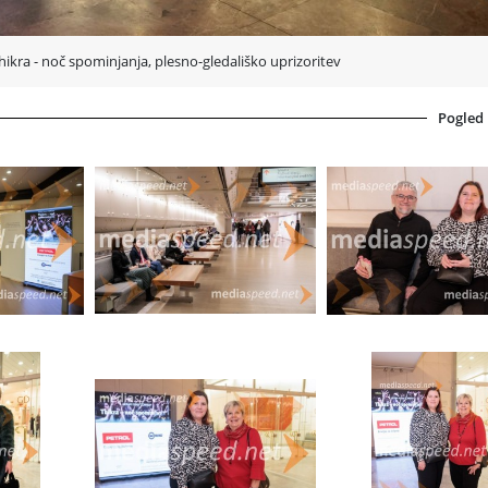
ra - noč spominjanja, plesno-gledališko uprizoritev
Pogled