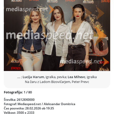
Večer je ponudil preplet ostrega humorja, iskrenega spoštovanja in
sproščene dinamike, ki je ustvarila neponovljivo vzdušje v dvorani.
Prav ta neposredna energija med gostom, žar mojstrom Ladom
Bizovičarjem in občinstvom je znova dokazala, zakaj je doživetje v
živo nekaj povsem drugega kot televizijski posnetek.
Peter Prevc je pokazal, da zna poleg velikih športnih zmag prenesti
tudi vročino humorja - občinstvo pa je dobilo večer, o katerem se bo
še dolgo govorilo.
Prejšnja
Nasled
...
;
Lucija Harum
, igralka, pevka;
Lea Mihevc
, igralka
Na žaru z Ladom Bizovičarjem, Peter Prevc
Fotografija:
1
/
80
Številka: 26128X0000
Fotograf: Mediaspeed.net / Aleksandar Domitrica
Čas posnetka: 28.02.2026 ob 19:35
Velikost: 3500 x 2333