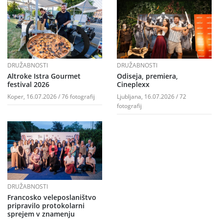
DRUŽABNOSTI
DRUŽABNOSTI
Altroke Istra Gourmet
Odiseja, premiera,
festival 2026
Cineplexx
Koper, 16.07.2026 / 76 fotografij
Ljubljana, 16.07.2026 / 72
fotografij
DRUŽABNOSTI
Francosko veleposlaništvo
pripravilo protokolarni
sprejem v znamenju