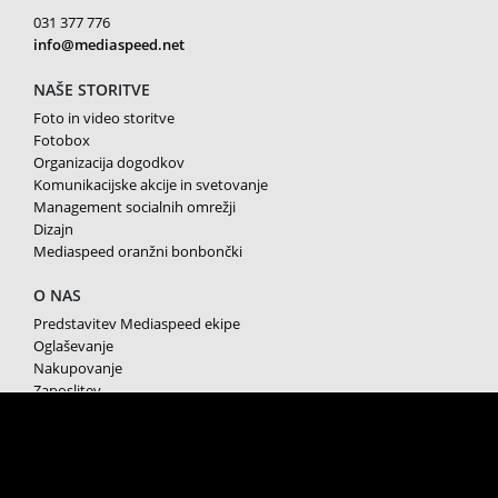
031 377 776
info@mediaspeed.net
NAŠE STORITVE
Foto in video storitve
Fotobox
Organizacija dogodkov
Komunikacijske akcije in svetovanje
Management socialnih omrežji
Dizajn
Mediaspeed oranžni bonbončki
O NAS
Predstavitev Mediaspeed ekipe
Oglaševanje
Nakupovanje
Zaposlitev
Splošni pogoji poslovanja
Varstvo osebnih podatkov
Piškotki