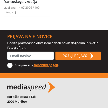
francoskega vzdušja
Ljubljana, 14.07.2026 / 109
fotografij
PRIJAVA NA E-NOVICE
Bodite pravočasno obveščeni o vseh novih dogodkih in svežih
fotografijah.
POŠLJI PRIJAVO
splošnimi pogoji
Strinjam se s
.
Koroška cesta 113b
2000 Maribor