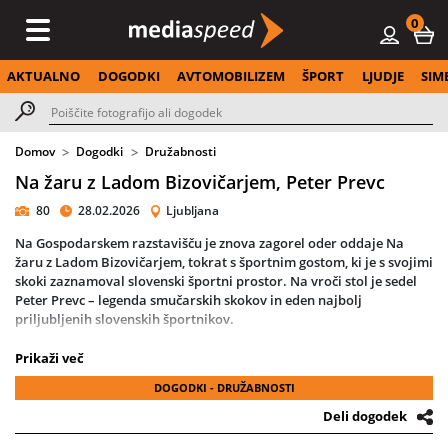
0
AKTUALNO
DOGODKI
AVTOMOBILIZEM
ŠPORT
LJUDJE
SIM
Domov
Dogodki
Družabnosti
Na žaru z Ladom Bizovičarjem, Peter Prevc
80
28.02.2026
Ljubljana
Na Gospodarskem razstavišču je znova zagorel oder oddaje Na
žaru z Ladom Bizovičarjem, tokrat s športnim gostom, ki je s svojimi
skoki zaznamoval slovenski športni prostor. Na vroči stol je sedel
Peter Prevc – legenda smučarskih skokov in eden najbolj
priljubljenih slovenskih športnikov.
Prevc je za en večer skakalnico zamenjal za žar, kjer ni prostora za
Prikaži več
popoln odriv in varno doskočno linijo. Na odru so se mu pridružili
DOGODKI - DRUŽABNOSTI
prijatelji, družinski člani in znani obrazi, ki ga poznajo najbolje - ter
ga brez zadržkov “pekli” z duhovitimi anekdotami, športnimi
Deli dogodek
spomini in nepričakovanimi razkritji iz zakulisja kariere.