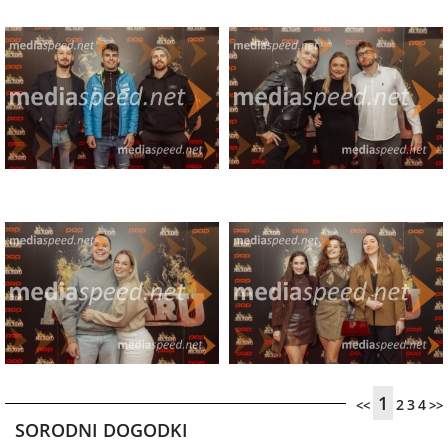
1
2
3
4
<<
>>
SORODNI DOGODKI