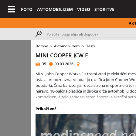
FOTO
AVTOMOBILIZEM
VIDEO
STORITVE
AK
Domov
Avtomobilizem
Testi
MINI COOPER JCW E
35
09.03.2026
MINI John Cooper Works E s tremi vrati je električni mest
ostaja prepoznavna, vendar jo različica John Cooper Works
poudarki. Črna karoserija, rdeča streha in športne črte
naravo. 18-palčna platišča in široka drža avtomobilu dod
kompakten, a zelo samozavesten športni električni avt
Kompaktne mere pomenijo, da je avtomobil izjemno okre
Prikaži več
omogoča dovolj prostora za štiri potnike. Prtljažnik s 21
avtomobil povsem dovolj, s podrtimi sedeži pa se lahko
daje prednost dinamiki pred maksimalno prostornostjo