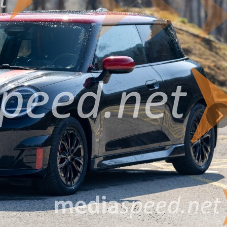
 minimalizem, tehnologijo in športni značaj. Športni sedeži John Cooper Wor
iški občutek. Kabina deluje sodobno in digitalno, velik osrednji zaslon pa u
talna osvetlitev, ki ustvarja prijetno atmosfero in poudari tehnološki znač
etlobe in občutek odprtosti, čeprav avtomobil ohranja precej kompakten zn
ravo. Električni motor razvije 190 kW oziroma 258 konjskih moči, kar je za
 100 km/h traja približno 5,9 sekunde, zato je občutek pospeševanja zelo ži
utek lahkotnosti in športne agilnosti, po kateri je MINI že dolgo znan. Elektr
 velikost vozila zelo dober in omogoča brezskrbno vsakodnevno uporabo.
om. Avto je zelo odziven, stabilen in hkrati zabaven za vožnjo. Zaradi nizke
 občutek nadzora. Hkrati številni varnostni sistemi in asistenčne funkcije po
Na
ostaja njegov kompromis. Večje osebe lahko hitro opazijo, da je prostora ne
ljših vožnjah občutijo nekoliko več stisnjenosti, zato je zadnja klop bolj pri
 iščejo majhen, izrazito športen in oblikovno poseben električni avtomobil.
 občutkom pri vožnji, ki kljub kompaktnim meram ponuja presenetljivo dobe
xx€, cena testnega vozila z vso dodatno opremo znaša xx.xxx€.