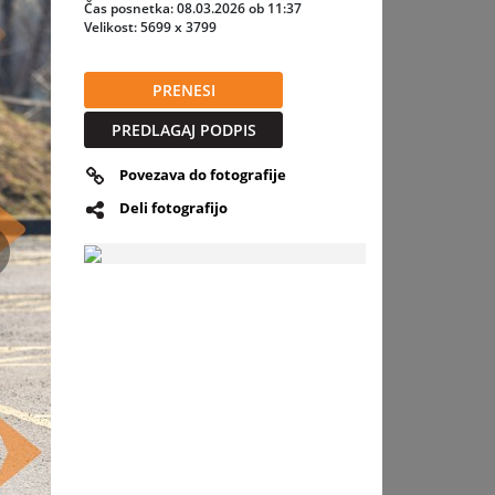
ks
Čas posnetka: 08.03.2026 ob 11:37
pravlja
Velikost: 5699 x 3799
aj
ačaj.
PRENESI
 tako
PREDLAGAJ PODPIS
vahen.
ični
Povezava do fotografije
Deli fotografijo
ga
skrbijo
slednja
koliko
merna za
 Gre za
r