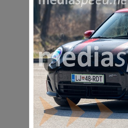
Notranjost sledi značilnemu MINI konceptu, ki združuje
nudijo dobro oporo v ovinkih, JCW volan pa poudari vozn
večino funkcij v vozilu. Ambient dodatno popestri ambien
avtomobila. Panoramska streha v kabino prinese več sv
Na cesti MINI John Cooper Works E pokaže svojo pravo na
majhen avtomobil zelo impresivna številka. Pospešek do
Krmiljenje je natančno, podvozje čvrsto, avto pa daje obč
doseg do približno 366 kilometrov po WLTP je glede na
V praksi MINI JCW E najbolj navduši z občutkom za volan
težišča in natančnega krmiljenja daje vozniku zelo dober
za visok občutek varnosti na cesti.
Prejšnja
Ker gre za majhen tridvratni avtomobil, pa prostornost 
manj, zlasti na zadnjih sedežih. Potniki zadaj lahko na da
krajše vožnje ali občasno uporabo.
MINI John Cooper Works E je tako namenjen voznikom, ki
vozilo z močno osebnostjo, veliko moči in zelo dobrim
električni doseg.
Cena osnovnega modela MINI COOPER E se začne od xx.x