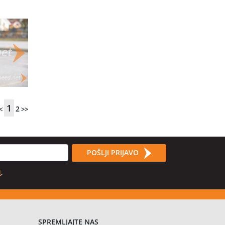
1
2
<
>>
POŠLJI PRIJAVO
i
.
SPREMLJAJTE NAS