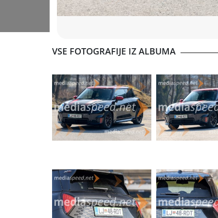
Tehnične specifikacije:
Motor: električni
Moč: 190 kW (258 KM)
Pospešek (0–100 km/h): 5,9 s
Najvišja hitrost: 200 km/h
VSE FOTOGRAFIJE IZ ALBUMA
Baterija: 49,2 kWh
Doseg (WLTP): do 366 km
Menjalnik: enostopenjski samodejni
Pogon: električni
Število sedežev: 4
Prtljažnik: 210–800 l
Prednosti:
zelo varen občutek pri vožnji
izjemna moč glede na velikost vozila
zelo agilna in športna vožnja
velik električni doseg glede na kompaktne mer
Slabosti:
večje osebe lahko hitro občutijo pomanjkanje 