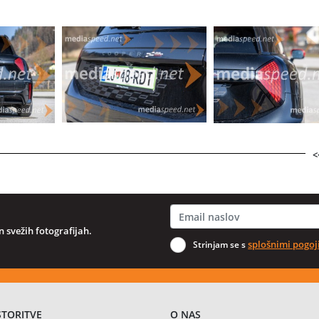
<
 svežih fotografijah.
splošnimi pogoj
Strinjam se s
STORITVE
O NAS