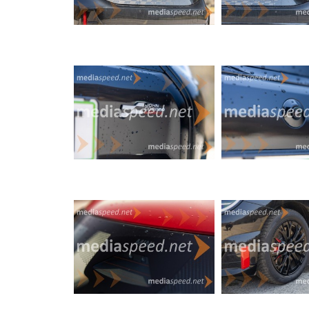
zadnji sedeži so precej stisnjeni, zato so daljš