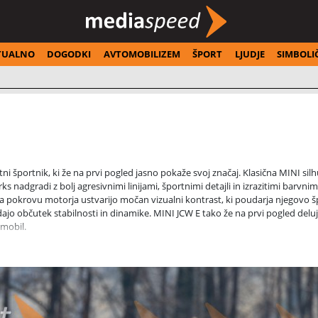
TUALNO
DOGODKI
AVTOMOBILIZEM
ŠPORT
LJUDJE
SIMBOLI
ni športnik, ki že na prvi pogled jasno pokaže svoj značaj. Klasična MINI sil
 nadgradi z bolj agresivnimi linijami, športnimi detajli in izrazitimi barvnim
 na pokrovu motorja ustvarijo močan vizualni kontrast, ki poudarja njegovo 
ajo občutek stabilnosti in dinamike. MINI JCW E tako že na prvi pogled delu
omobil.
ten v mestu. Dolžina 3.858 mm ohranja značilno MINI agilnost, hkrati pa
0 litri prostornine sicer ne cilja na družinsko uporabnost, vendar je za mestni
 poveča na 800 litrov. MINI tako ostaja predvsem vozniško usmerjen avtomob
.