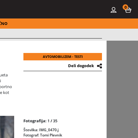
0
ČNO
AVTOMOBILIZEM - TESTI
Deli dogodek
hueta
i
športno
je kot
Fotografija:
1
/
35
il, ki
Številka: IMG_0470.j
Fotograf: Tomi Plevnik