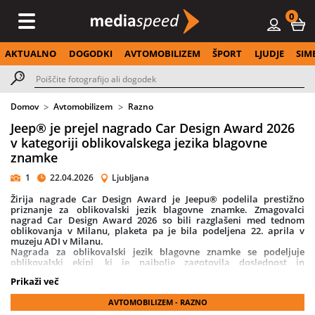
0
AKTUALNO
DOGODKI
AVTOMOBILIZEM
ŠPORT
LJUDJE
SIM
Domov
Avtomobilizem
Razno
Jeep® je prejel nagrado Car Design Award 2026
v kategoriji oblikovalskega jezika blagovne
znamke
1
22.04.2026
Ljubljana
Žirija nagrade Car Design Award je Jeepu® podelila prestižno
priznanje za oblikovalski jezik blagovne znamke. Zmagovalci
nagrad Car Design Award 2026 so bili razglašeni med tednom
oblikovanja v Milanu, plaketa pa je bila podeljena 22. aprila v
muzeju ADI v Milanu.
Nagrada za oblikovalski jezik blagovne znamke se podeljuje
oblikovalski ekipi, ki je najbolje zagotovila doslednost in
prepoznavnost oblikovalskega izraza blagovne znamke skozi
Prikaži več
celotno paleto izdelkov.
AVTOMOBILIZEM - RAZNO
Eno najbolj zaželenih priznanj v industriji