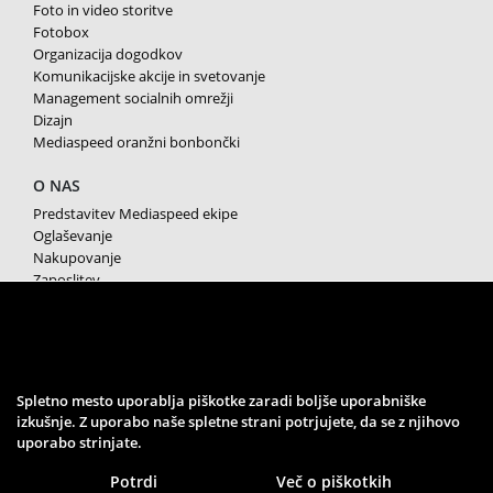
Foto in video storitve
Fotobox
Organizacija dogodkov
Komunikacijske akcije in svetovanje
Management socialnih omrežji
Dizajn
Mediaspeed oranžni bonbončki
O NAS
Predstavitev Mediaspeed ekipe
Oglaševanje
Nakupovanje
Zaposlitev
Splošni pogoji poslovanja
Varstvo osebnih podatkov
Piškotki
SPREMLJAJTE NAS
Spletno mesto uporablja piškotke zaradi boljše uporabniške
izkušnje. Z uporabo naše spletne strani potrjujete, da se z njihovo
uporabo strinjate.
Potrdi
Več o piškotkih