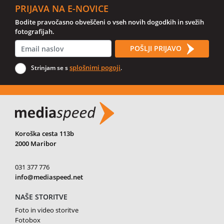
PRIJAVA NA E-NOVICE
Bodite pravočasno obveščeni o vseh novih dogodkih in svežih
fotografijah.
POŠLJI PRIJAVO
splošnimi pogoji
Strinjam se s
.
Koroška cesta 113b
2000 Maribor
031 377 776
info@mediaspeed.net
NAŠE STORITVE
Foto in video storitve
Fotobox