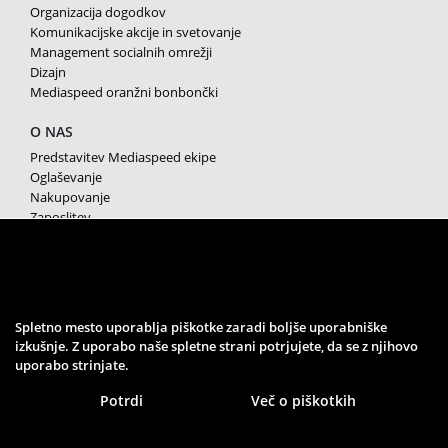
Organizacija dogodkov
Komunikacijske akcije in svetovanje
Management socialnih omrežji
Dizajn
Mediaspeed oranžni bonbončki
O NAS
Predstavitev Mediaspeed ekipe
Oglaševanje
Nakupovanje
Zaposlitev
Splošni pogoji poslovanja
Varstvo osebnih podatkov
Piškotki
SPREMLJAJTE NAS
Spletno mesto uporablja piškotke zaradi boljše uporabniške
izkušnje. Z uporabo naše spletne strani potrjujete, da se z njihovo
uporabo strinjate.
Potrdi
Več o piškotkih