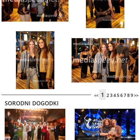
1
2
3
4
5
6
7
8
9
<<
>>
SORODNI DOGODKI