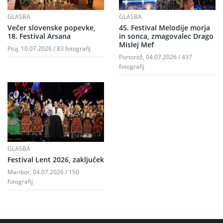
GLASBA
GLASBA
Večer slovenske popevke,
45. Festival Melodije morja
18. Festival Arsana
in sonca, zmagovalec Drago
Mislej Mef
Ptuj, 10.07.2026 / 83 fotografij
Portorož, 04.07.2026 / 437
fotografij
GLASBA
Festival Lent 2026, zaključek
Maribor, 04.07.2026 / 150
fotografij