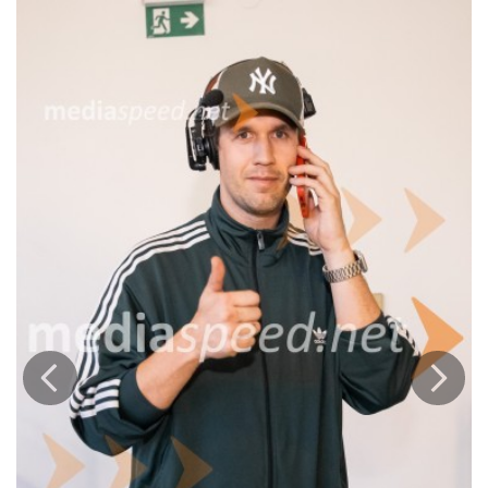
Drugi album prinaša preplet surove iskrenosti, osebnih izpovedi in
sodobnega rap zvoka, ki črpa navdih tudi iz estetike 2000-ih. Njena
glasba združuje energijo ulice, plesne ritme in introspektivne
trenutke, ki nagovarjajo generacijo, ki išče svoj glas.
Prejšnja
Nasled