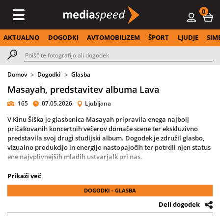
0
AKTUALNO
DOGODKI
AVTOMOBILIZEM
ŠPORT
LJUDJE
SIM
Domov
Dogodki
Glasba
Masayah, predstavitev albuma Lava
165
07.05.2026
Ljubljana
V Kinu Šiška je glasbenica Masayah pripravila enega najbolj
pričakovanih koncertnih večerov domače scene ter ekskluzivno
predstavila svoj drugi studijski album. Dogodek je združil glasbo,
vizualno produkcijo in energijo nastopajočih ter potrdil njen status
ene najvplivnejših mladih ustvarjalk pri nas.
Na odru so se ji pridružili glasbeni gostje, plesalci in
Prikaži več
instrumentalisti, večer pa je zaznamovala tudi njena doslej
DOGODKI - GLASBA
največja produkcija. Po uspehu prvenca Zavedno, s katerim je
razprodala Katedralo Kina Šiška, je Masayah naredila nov korak
Deli dogodek
naprej, ki je še drznejši, bolj samozavesten in izrazno močnejši.