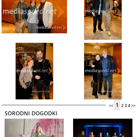
1
2
3
4
<<
>>
SORODNI DOGODKI