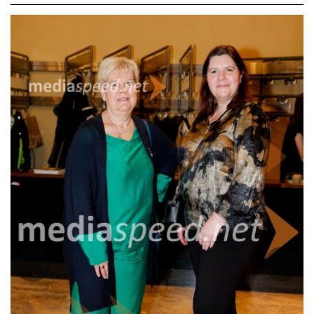
bombnim napadom v Milanu in skrivnostno smrtjo anarhista
Giuseppeja Pinellija, ki je med policijskim zaslišanjem padel skozi
okno.
V središču zgodbe je lik Norca, navidez nepomembnega, a izjemno
lucidnega posameznika, ki z zamenjavo identitet razgali
nepravilnosti in manipulacije oblasti. Njegova igra preobratov
spremeni zaslišanje v absurdno komedijo, ki razkriva resnico o
sistemu, kjer pravila pogosto veljajo le na papirju.
Uprizoritev združuje elemente burleske, političnega teatra in črne
komedije ter odpira vprašanja, ki ostajajo presenetljivo aktualna
tudi danes: kdo nadzira oblast, kje je meja med resnico in
manipulacijo ter kako daleč lahko seže zloraba moči. Z značilnim
Fojevim humorjem predstava gledalca najprej nasmeji, nato pa ga
prisili k razmisleku.
Prejšnja
Nasled