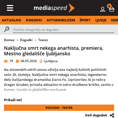
0
AKTUALNO
DOGODKI
AVTOMOBILIZEM
ŠPORT
LJUDJE
SIM
Domov
Dogodki
Teater
Naključna smrt nekega anarhista, premiera,
Mestno gledališče ljubljansko
79
08.05.2026
Ljubljana
Na slovenskih odrih znova oživlja ena najbolj kultnih političnih
satir 20. stoletja, Naključna smrt nekega anarhista, legendarno
delo italijanskega dramatika Dario Fo. Uprizoritev, ki jo režira
Gregor Gruden, prinaša aktualno in ostro družbeno kritiko, zavito v
humor, ironijo in gledališko norčavost.
Fo, Nobelov nagrajenec za književnost, je skupaj s svojo soprogo
Prikaži več
Franca Rame ustvarjal gledališče, ki skozi smeh razkriva resne
DOGODKI - TEATER
teme, vse od zlorabe oblasti do družbenih neenakosti. Njegova
satira temelji na resničnih dogodkih iz leta 1969, povezanih z
Deli dogodek