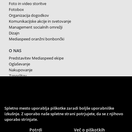
Foto in video storitve
Fotobox
Organizacija dogodkov
Komunikacijske akcije in svetovanje
Management socialnih omrežji
Dizajn
Mediaspeed oranžni bonbončki
O NAS
Predstavitev Mediaspeed ekipe
Oglaševanje
Nakupovanje
Zaposlitev
Splošni pogoji poslovanja
Varstvo osebnih podatkov
Piškotki
SPREMLJAJTE NAS
Spletno mesto uporablja piškotke zaradi boljše uporabniške
izkušnje. Z uporabo naše spletne strani potrjujete, da se z njihovo
uporabo strinjate.
Potrdi
Več o piškotkih