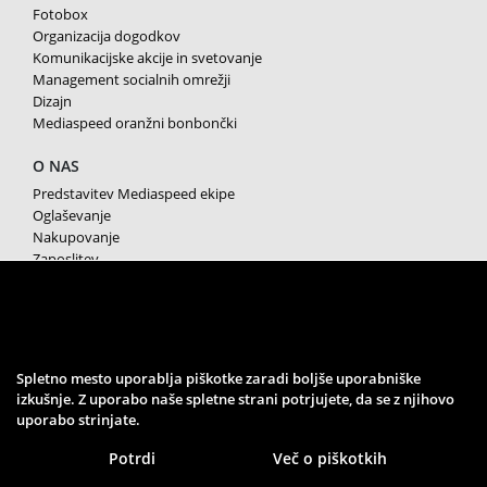
Fotobox
Organizacija dogodkov
Komunikacijske akcije in svetovanje
Management socialnih omrežji
Dizajn
Mediaspeed oranžni bonbončki
O NAS
Predstavitev Mediaspeed ekipe
Oglaševanje
Nakupovanje
Zaposlitev
Splošni pogoji poslovanja
Varstvo osebnih podatkov
Piškotki
SPREMLJAJTE NAS
Spletno mesto uporablja piškotke zaradi boljše uporabniške
izkušnje. Z uporabo naše spletne strani potrjujete, da se z njihovo
uporabo strinjate.
Potrdi
Več o piškotkih