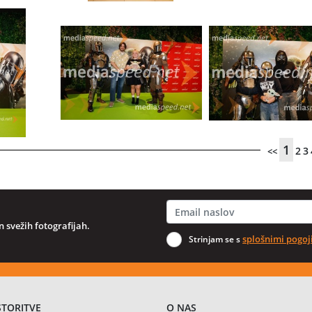
1
2
3
<<
 svežih fotografijah.
splošnimi pogoj
Strinjam se s
STORITVE
O NAS