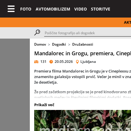
FOTO
AVTOMOBILIZEM
VIDEO
STORITVE
AK
Domov
Dogodki
Družabnosti
Mandalorec in Grogu, premiera, Cinep
131
20.05.2026
Ljubljana
Premiera filma Mandalorec in Grogu je v Cineplexxu zd
znamenito galaksijo vstopili prvič. Večer je minil v z
že desetletja.
Že pred začetkom projekcije se je pred kinodvorano zb
svetlobnih mečev in številnimi filmskimi dodatki. Pos
je navdušilo predvsem mlajše obiskovalce.
Prikaži več
Premiera je nastala v sodelovanju s Na meji nevidnega,
dodal še izrazitejši fantastični pridih. Vzdušje v avli
novo zgodbo in skupno navdušenje nad svetom Vojne 