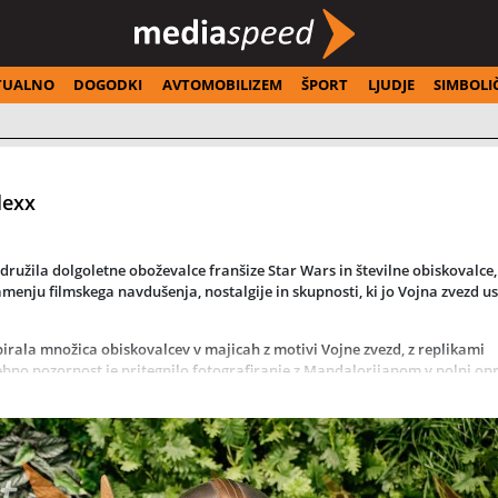
TUALNO
DOGODKI
AVTOMOBILIZEM
ŠPORT
LJUDJE
SIMBOLI
lexx
ružila dolgoletne oboževalce franšize Star Wars in številne obiskovalce, 
namenju filmskega navdušenja, nostalgije in skupnosti, ki jo Vojna zvezd u
irala množica obiskovalcev v majicah z motivi Vojne zvezd, z replikami
ebno pozornost je pritegnilo fotografiranje z Mandalorijanom v polni opra
 festivalom fantastike, znanstvene fantastike in grozljivke, ki je dogaja
 kina so zaznamovali pogovori o najljubših filmih franšize, pričakovanjih p
zvezd.