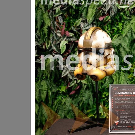
Film nadaljuje zgodbo lovca na glave Dina Djarina in 
pustolovščine, povezane z ostanki imperija in krimin
filma odnos med zaščitnikom in otrokom, zaradi kater
Prav mali Grogu je po odzivih obiskovalcev znova ukrad
niso spremljali, a jih je film kljub temu hitro pritegn
akcijskimi prizori pa je občinstvo spremljalo zgodbo
Prejšnja