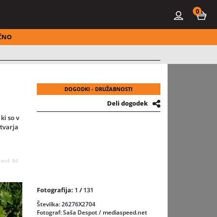
0
ČNO
DOGODKI - DRUŽABNOSTI
Deli dogodek
ki so v
stvarja
vi, ki
nju
Fotografija:
1
/
131
red
Številka: 26276X2704
Fotograf: Saša Despot / mediaspeed.net