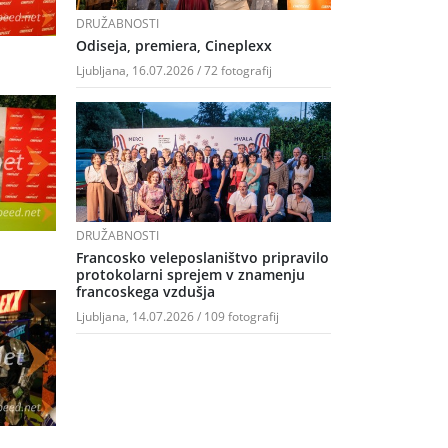
DRUŽABNOSTI
Odiseja, premiera, Cineplexx
Ljubljana, 16.07.2026 / 72 fotografij
DRUŽABNOSTI
Francosko veleposlaništvo pripravilo
protokolarni sprejem v znamenju
francoskega vzdušja
Ljubljana, 14.07.2026 / 109 fotografij