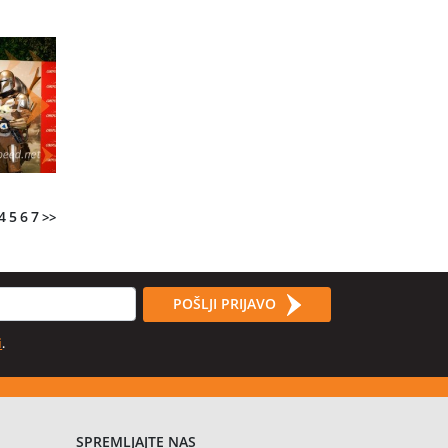
4
5
6
7
>>
POŠLJI PRIJAVO
i
.
SPREMLJAJTE NAS