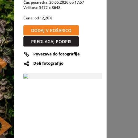
varne
Čas posnetka: 20.05.2026 ob 17:57
Velikost: 5472 x 3648
 jedro
Cena: od 12,20 €
 doslej
DODAJ V KOŠARICO
, med
PREDLAGAJ PODPIS
Povezava do fotografije
Deli fotografijo
slednja