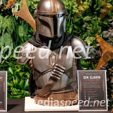
prikupnega Groguja, ki po dogodkih iz serije znova stopita v središče ne
alnim podzemljem. Kljub spektakularni akciji pa ostaja osrednje čustveno
ega zgodba nagovarja tudi širše občinstvo.
el največ pozornosti. Med gledalci so bili tudi taki, ki sveta Vojne zvezd
il. Ob prvih Grogujevih prizorih so se po dvorani zaslišali navdušeni odzivi
 z izrazitim pričakovanjem in zadržanim dihom.
Na