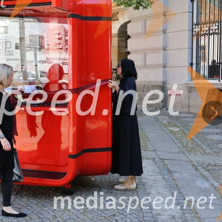
ed drugim predavanje avtorja kioska, ter napoved nadaljnjih vsebin, ki 
rijo.
Na