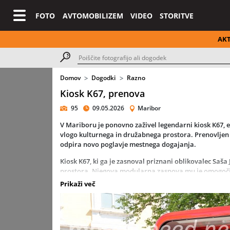
FOTO
AVTOMOBILIZEM
VIDEO
STORITVE
AK
Domov
Dogodki
Razno
Kiosk K67, prenova
95
09.05.2026
Maribor
V Mariboru je ponovno zaživel legendarni kiosk K67, 
vlogo kulturnega in družabnega prostora. Prenovljen 
odpira novo poglavje mestnega dogajanja.
Kiosk K67, ki ga je zasnoval priznani oblikovalec Saša 
prostora. Njegova modularna zasnova mu je omogočila
Museum of Modern Art.
Prikaži več
Posebnost mariborske zgodbe je tudi proces prenove, 
učiteljev. Projekt je nastal na pobudo občanov v okv
Prenovljeni kiosk je danes živ prostor namenjen pop
dogodkom. S tem postaja nova točka srečevanja, ustv