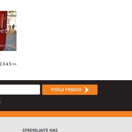
2
3
4
5
>>
POŠLJI PRIJAVO
i
.
SPREMLJAJTE NAS