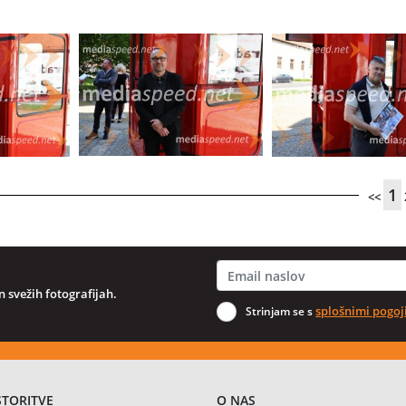
1
<<
 svežih fotografijah.
splošnimi pogoj
Strinjam se s
STORITVE
O NAS