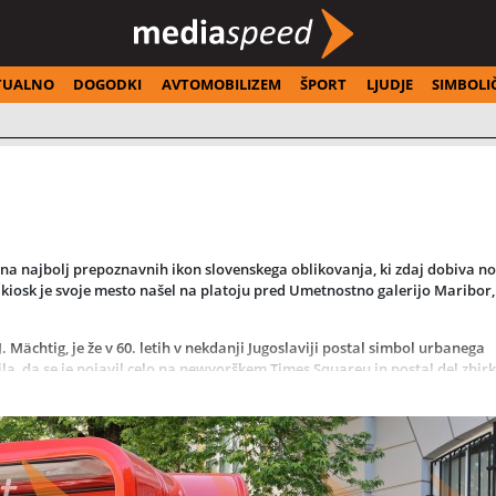
TUALNO
DOGODKI
AVTOMOBILIZEM
ŠPORT
LJUDJE
SIMBOLI
ena najbolj prepoznavnih ikon slovenskega oblikovanja, ki zdaj dobiva n
kiosk je svoje mesto našel na platoju pred Umetnostno galerijo Maribor,
J. Mächtig, je že v 60. letih v nekdanji Jugoslaviji postal simbol urbanega
, da se je pojavil celo na newyorškem Times Squareu in postal del zbir
ki so ga izvedli dijaki Tehniškega šolskega centra Maribor pod mentors
iru participativnega proračuna, kar daje kiosku dodatno družbeno vredno
-up razstavam, predstavitvam slovenskih ustvarjalcev in manjšim kultur
arjalnosti in mestnega utripa.