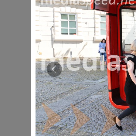
Otvoritev je pospremil tudi spremljevalni program, m
prihodnjih tednih še dodatno oživile prostor pred gale
Prejšnja