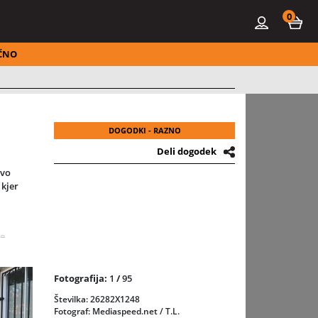
0
ČNO
DOGODKI - RAZNO
Deli dogodek
ovo
 kjer
ke
tvom
Fotografija:
1
/
95
st.
Številka: 26282X1248
nim
Fotograf: Mediaspeed.net / T.L.