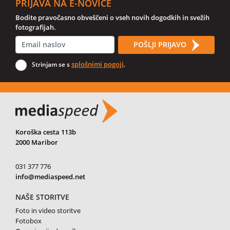
PRIJAVA NA E-NOVICE
Bodite pravočasno obveščeni o vseh novih dogodkih in svežih
fotografijah.
POŠLJI PRIJAVO
splošnimi pogoji
Strinjam se s
.
Koroška cesta 113b
2000 Maribor
031 377 776
info@mediaspeed.net
NAŠE STORITVE
Foto in video storitve
Fotobox