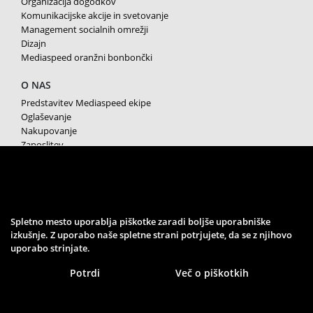
Organizacija dogodkov
Komunikacijske akcije in svetovanje
Management socialnih omrežji
Dizajn
Mediaspeed oranžni bonbončki
O NAS
Predstavitev Mediaspeed ekipe
Oglaševanje
Nakupovanje
Zaposlitev
Splošni pogoji poslovanja
Varstvo osebnih podatkov
Piškotki
SPREMLJAJTE NAS
Spletno mesto uporablja piškotke zaradi boljše uporabniške
izkušnje. Z uporabo naše spletne strani potrjujete, da se z njihovo
uporabo strinjate.
Potrdi
Več o piškotkih