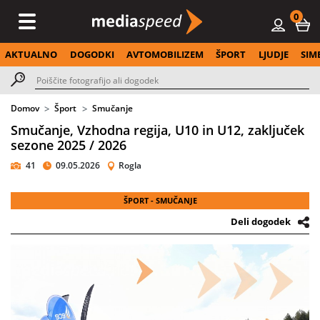
0
AKTUALNO
DOGODKI
AVTOMOBILIZEM
ŠPORT
LJUDJE
SIM
Domov
Šport
Smučanje
Smučanje, Vzhodna regija, U10 in U12, zaključek
sezone 2025 / 2026
41
09.05.2026
Rogla
ŠPORT - SMUČANJE
Deli dogodek