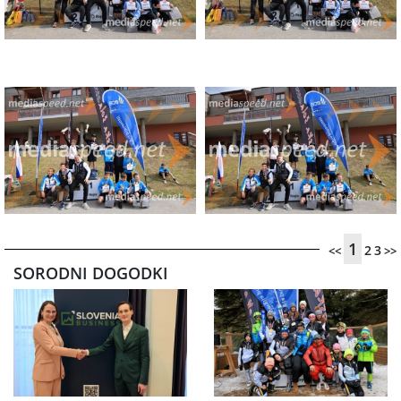
1
2
3
<<
>>
SORODNI DOGODKI