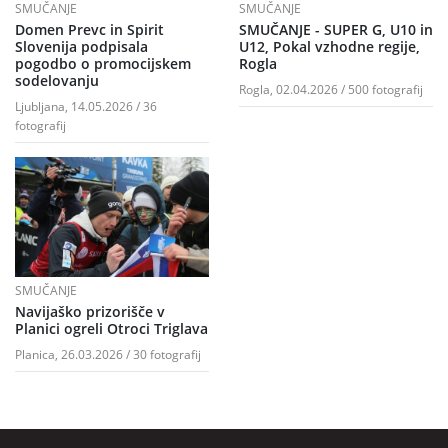
SMUČANJE
SMUČANJE
Domen Prevc in Spirit
SMUČANJE - SUPER G, U10 in
Slovenija podpisala
U12, Pokal vzhodne regije,
pogodbo o promocijskem
Rogla
sodelovanju
Rogla, 02.04.2026 / 500 fotografij
Ljubljana, 14.05.2026 / 36
fotografij
SMUČANJE
Navijaško prizorišče v
Planici ogreli Otroci Triglava
Planica, 26.03.2026 / 30 fotografij