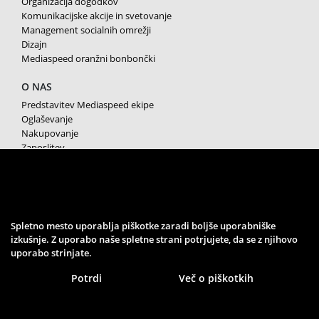
Organizacija dogodkov
Komunikacijske akcije in svetovanje
Management socialnih omrežji
Dizajn
Mediaspeed oranžni bonbončki
O NAS
Predstavitev Mediaspeed ekipe
Oglaševanje
Nakupovanje
Zaposlitev
Splošni pogoji poslovanja
Varstvo osebnih podatkov
Piškotki
SPREMLJAJTE NAS
Spletno mesto uporablja piškotke zaradi boljše uporabniške
izkušnje. Z uporabo naše spletne strani potrjujete, da se z njihovo
uporabo strinjate.
Potrdi
Več o piškotkih