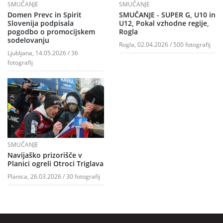
SMUČANJE
SMUČANJE
Domen Prevc in Spirit
SMUČANJE - SUPER G, U10 in
Slovenija podpisala
U12, Pokal vzhodne regije,
pogodbo o promocijskem
Rogla
sodelovanju
Rogla, 02.04.2026 / 500 fotografij
Ljubljana, 14.05.2026 / 36
fotografij
SMUČANJE
Navijaško prizorišče v
Planici ogreli Otroci Triglava
Planica, 26.03.2026 / 30 fotografij