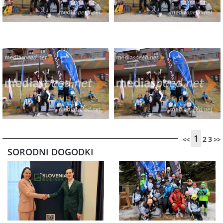
1
2
3
<<
>>
SORODNI DOGODKI