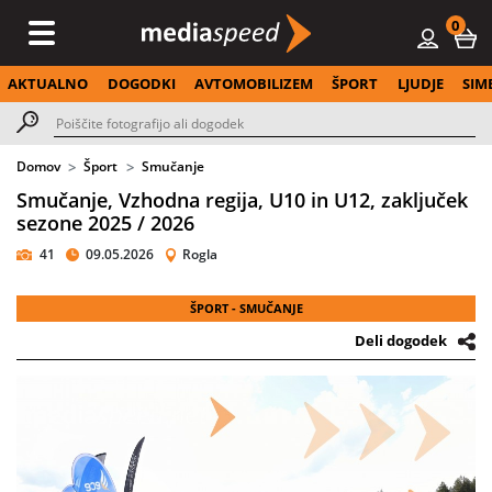
0
AKTUALNO
DOGODKI
AVTOMOBILIZEM
ŠPORT
LJUDJE
SIM
Domov
Šport
Smučanje
Smučanje, Vzhodna regija, U10 in U12, zaključek
sezone 2025 / 2026
41
09.05.2026
Rogla
ŠPORT - SMUČANJE
Deli dogodek