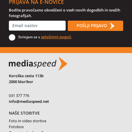
PRIJAVA NA E-NOVICE
Bodite pravočasno obveščeni o vseh novih dogodkih in svežih
fotografijah.
POŠLJI PRIJAVO
splošnimi pogoji
Strinjam se s
.
Koroška cesta 113b
2000 Maribor
031 377 776
info@mediaspeed.net
NAŠE STORITVE
Foto in video storitve
Fotobox