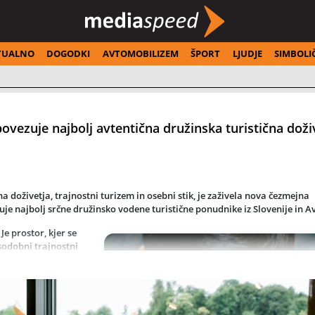
TUALNO
DOGODKI
AVTOMOBILIZEM
ŠPORT
LJUDJE
SIMBOLI
ovezuje najbolj avtentična družinska turistična doži
na doživetja, trajnostni turizem in osebni stik
, je zaživela nova čezmejna
uje najbolj srčne
družinsko vodene turistične ponudnike iz Slovenije in Av
Je prostor, kjer se
 sodobni trajnostni
ni številka,
ano izkušnjo,
nekaj povsem