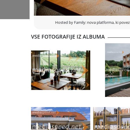
Več kot nastanitev – pristna doživetja
Hosted by Family je del širše evropske zgodbe sodelov
kot 50 družinskih turističnih podjetij v Sloveniji in Avst
trajnostni turizem
, spodbuja prenos dobrih praks i
Hosted by Family: nova platforma, ki povezuje
ponudnikom razvijati sodobne turistične produkte z 
vrednostjo.
VSE FOTOGRAFIJE IZ ALBUMA
Posebnost platforme je v tem, da obiskovalcem ne pre
ponudbe, temveč ljudi in njihove zgodbe. To so kraji, kj
marketinški slogan, ampak del vsakdanjega življenja.
Skupnost ponudnikov s skupnimi vrednotami