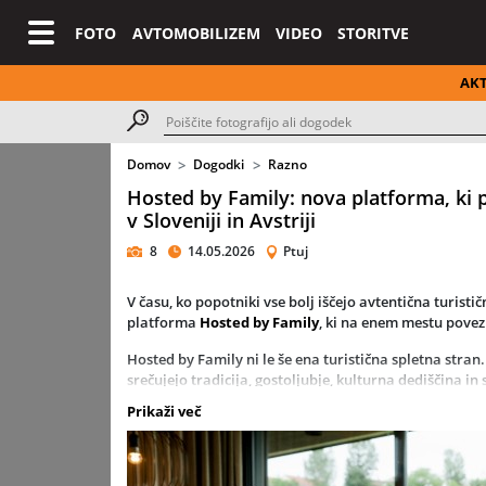
FOTO
AVTOMOBILIZEM
VIDEO
STORITVE
AK
Domov
Dogodki
Razno
Hosted by Family: nova platforma, ki p
v Sloveniji in Avstriji
8
14.05.2026
Ptuj
V času, ko popotniki vse bolj iščejo
avtentična turistič
platforma
Hosted by Family
, ki na enem mestu povez
Hosted by Family ni le še ena turistična spletna stran. 
srečujejo tradicija, gostoljubje, kulturna dediščina in
turizem. Predstavlja ponudnike, ki verjamejo, da gost 
Prikaži več
ampak del zgodbe.
Veliki hotelski sistemi pogosto ponujajo standardizir
medtem ko
družinska turistična podjetja
ustvarjajo 