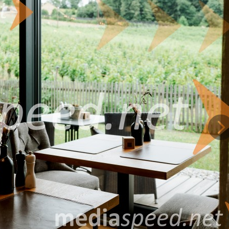
ozabne zgodbe.
Na platformi
Hosted by
Family
obiskovalci
odkrijejo
skrbno izbrane
družinske
hotele,
gostilne,
turistične
Na
kmetije,
glamping
lokacije in
ostoljubje.
ejo stik z ljudmi,
res dobrodošli. Prav to ponujajo ponudniki, združeni pod platformo Hoste