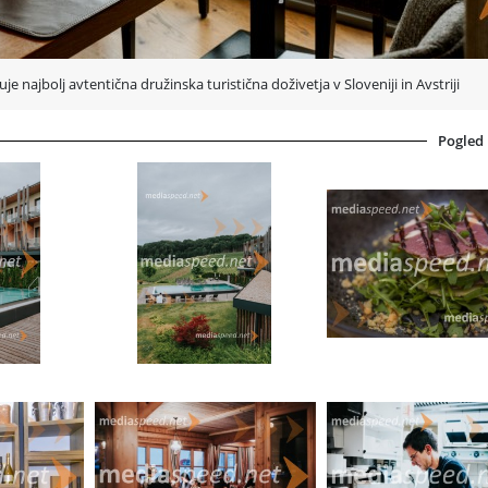
anja, ki povezuje več
riji. Projekt krepi
n pomaga manjšim
 najbolj avtentična družinska turistična doživetja v Sloveniji in Avstriji
višjo dodano
Pogled
dstavlja zgolj
er tradicija ni
Hosted by Family
je stičišče ponudnikov, ki verjamejo v kakovost pred kvantiteto, v ose
pristop pred anonimnostjo in v trajnost pred množičnim turizmom.
Na platformi lahko odkrijete:
družinske hotele in butične nastanitve,
tradicionalne gostilne in kulinarična doživetja,
turistične kmetije in glamping ponudnike,
manj znane, a izjemno privlačne destinacije v Sloveniji in Avstriji.