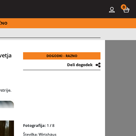
0
ČNO
vetja
DOGODKI - RAZNO
Deli dogodek
strije
.
Fotografija:
1
/
8
Številka: Wirtshäus