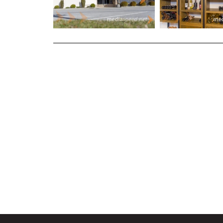
počitnice z značajem, doživetja z dušo in turizem, ki te
obiščite
Hosted by Family
.
To ni le platforma za iskanje turistične ponudbe. Je pov
gostoljubje način življenja, tradicija prednost in vsa