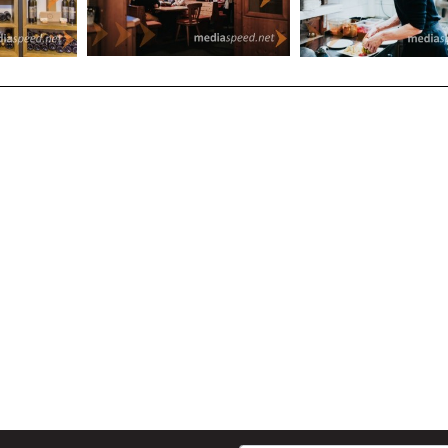
Kjer gostoljubje ni storitev, ampak način življenja
Če iščete
melji na pristnosti,
abilo v svet, kjer je
k obisk nova zgodba.