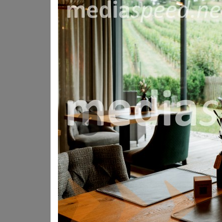
drugega – toplino domačnosti, osebni pristop in nep
Družinski turizem, ki ustvarja spomine
Prejšnja
druge ponudnike, ki že generacije ohranjajo pristno g
Današnji gostje ne iščejo več zgolj sobe za prespati. Išč
lokalne okuse, kulturno dediščino in občutek, da so 
Family.