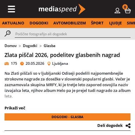
0
AKTUALNO
DOGODKI
AVTOMOBILIZEM
ŠPORT
LJUDJE
SIM
Domov
Dogodki
Glasba
Zlata piščal 2026, podelitev glasbenih nagrad
175
20.05.2026
Ljubljana
Na Zlati piščali so v ljubljanski Odiseji podelili najpomembnejše
strokovne nagrade za dosežke v slovenski popularni glasbi. Večer je
zaznamovala skupina MRFY, ki je tretje leto zapored osvojila naziv
izvajalca leta, njihov album Helo pa je prejel tudi nagrado za album
leta.
Nagrado za skladbo leta je prejel Žan Serčič za pesem Brez tebe ne
Prikaži več
znam, medtem ko so naziv novinca leta osvojili Before Time.
DOGODKI - GLASBA
Poseben trenutek večera je pripadel skupini Dan D, ki je prejela
Deli dogodek
nagrado za življenjsko delo. Organizatorji so v obrazložitvi
poudarili njihov izjemen vpliv na slovensko glasbeno sceno in bogat