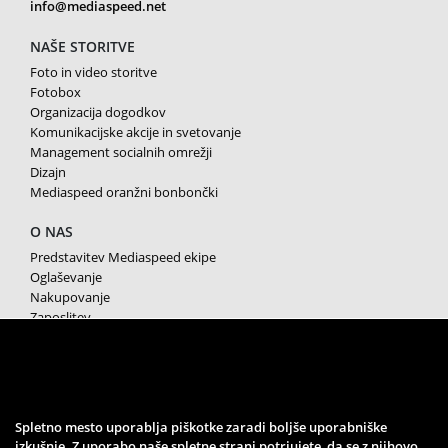
info@mediaspeed.net
NAŠE STORITVE
Foto in video storitve
Fotobox
Organizacija dogodkov
Komunikacijske akcije in svetovanje
Management socialnih omrežji
Dizajn
Mediaspeed oranžni bonbončki
O NAS
Predstavitev Mediaspeed ekipe
Oglaševanje
Nakupovanje
Zaposlitev
Splošni pogoji poslovanja
Varstvo osebnih podatkov
Piškotki
SPREMLJAJTE NAS
Spletno mesto uporablja piškotke zaradi boljše uporabniške
izkušnje. Z uporabo naše spletne strani potrjujete, da se z njihovo