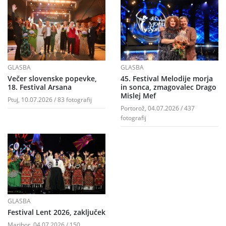
GLASBA
GLASBA
Večer slovenske popevke,
45. Festival Melodije morja
18. Festival Arsana
in sonca, zmagovalec Drago
Mislej Mef
Ptuj, 10.07.2026 / 83 fotografij
Portorož, 04.07.2026 / 437
fotografij
GLASBA
Festival Lent 2026, zaključek
Maribor, 04.07.2026 / 150