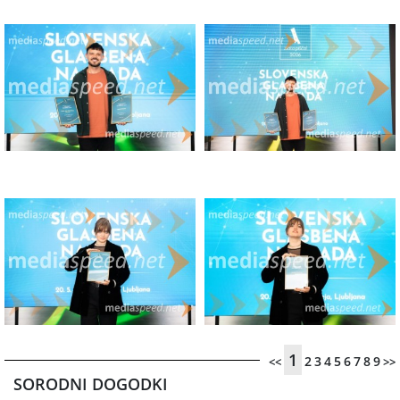
1
2
3
4
5
6
7
8
9
<<
>>
SORODNI DOGODKI