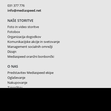
031 377 776
info@mediaspeed.net
NAŠE STORITVE
Foto in video storitve
Fotobox
Organizacija dogodkov
Komunikacijske akcije in svetovanje
Management socialnih omrežji
Dizajn
Mediaspeed oranžni bonbončki
O NAS
Predstavitev Mediaspeed ekipe
Oglaševanje
Nakupovanje
Zaposlitev
Splošni pogoji poslovanja
Varstvo osebnih podatkov
Piškotki