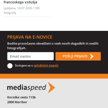
francoskega vzdušja
Ljubljana, 14.07.2026 / 109
fotografij
PRIJAVA NA E-NOVICE
Bodite pravočasno obveščeni o vseh novih dogodkih in svežih
fotografijah.
POŠLJI PRIJAVO
splošnimi pogoji
Strinjam se s
.
Koroška cesta 113b
2000 Maribor