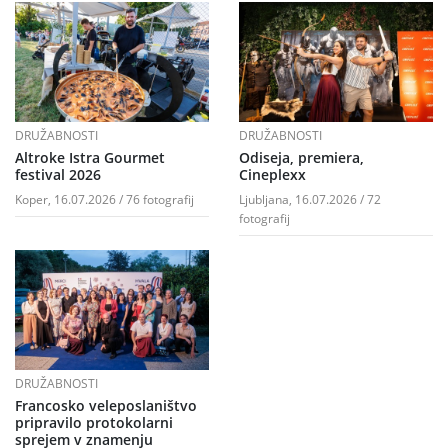
DRUŽABNOSTI
DRUŽABNOSTI
Altroke Istra Gourmet
Odiseja, premiera,
festival 2026
Cineplexx
Koper, 16.07.2026 / 76 fotografij
Ljubljana, 16.07.2026 / 72
fotografij
DRUŽABNOSTI
Francosko veleposlaništvo
pripravilo protokolarni
sprejem v znamenju