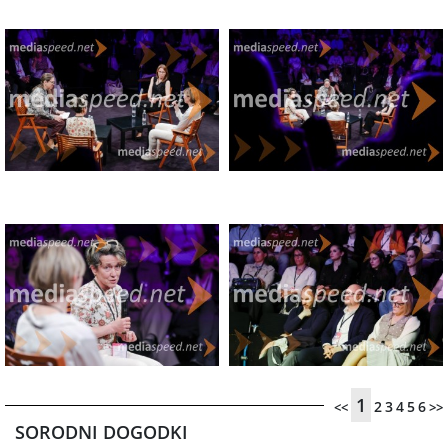
1
2
3
4
5
6
<<
>>
SORODNI DOGODKI