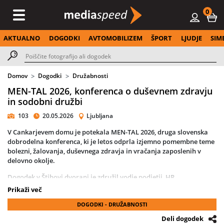
0
AKTUALNO
DOGODKI
AVTOMOBILIZEM
ŠPORT
LJUDJE
SIM
Domov
Dogodki
Družabnosti
MEN-TAL 2026, konferenca o duševnem zdravju
in sodobni družbi
103
20.05.2026
Ljubljana
V Cankarjevem domu je potekala MEN-TAL 2026, druga slovenska
dobrodelna konferenca, ki je letos odprla izjemno pomembne teme
bolezni, žalovanja, duševnega zdravja in vračanja zaposlenih v
delovno okolje.
Dogodek v Štihovi dvorani je združil vodje podjetij, HR
strokovnjake, terapevte, strokovnjake in posameznike z osebnimi
Prikaži več
izkušnjami, ki so skozi iskrene zgodbe in strokovne poglede
DOGODKI - DRUŽABNOSTI
opozorili na pomen sočutnega ter odgovornega vodenja v najtežjih
življenjskih trenutkih zaposlenih.
Deli dogodek