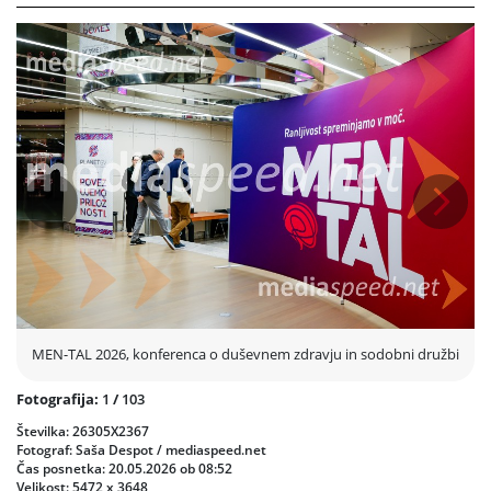
Konferenco je povezovala Saša Einsiedler, idejni vodja dogodka
Marko Podgornik Verdev pa je poudaril, da bolezen, izguba in
duševne stiske niso več zgolj zasebna tema posameznika, temveč
pomemben del organizacijske kulture in odgovornosti podjetij.
Program je ponudil vrsto predavanj, okroglih miz in osebnih
izpovedi o soočanju z izgubo, žalovanjem, izgorelostjo ter
vračanjem v življenje in delo po težkih življenjskih preizkušnjah.
Poseben poudarek je bil namenjen vprašanju, kako lahko podjetja
ustvarjajo varno in podporno delovno okolje, kjer posameznik v
Prejšnja
Nasled
času bolezni ali izgube ne ostane sam.
Dogodek je potekal pod častnim pokroviteljstvom predsednice
Republike Slovenije Nataša Pirc Musar in imel tudi dobrodelno
noto, saj so bila sredstva namenjena podpori Hospic - Slovensko
društvo za pomoč umirajočim in njihovim svojcem.
MEN-TAL 2026, konferenca o duševnem zdravju in sodobni družbi
Fotografija:
1
/
103
Številka: 26305X2367
Fotograf: Saša Despot / mediaspeed.net
Čas posnetka: 20.05.2026 ob 08:52
Velikost: 5472 x 3648