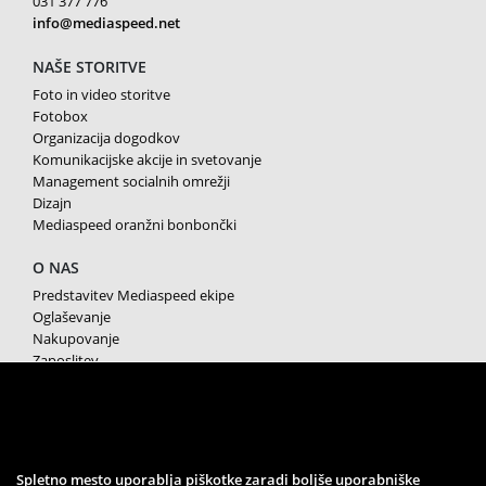
031 377 776
info@mediaspeed.net
NAŠE STORITVE
Foto in video storitve
Fotobox
Organizacija dogodkov
Komunikacijske akcije in svetovanje
Management socialnih omrežji
Dizajn
Mediaspeed oranžni bonbončki
O NAS
Predstavitev Mediaspeed ekipe
Oglaševanje
Nakupovanje
Zaposlitev
Splošni pogoji poslovanja
Varstvo osebnih podatkov
Piškotki
SPREMLJAJTE NAS
Spletno mesto uporablja piškotke zaradi boljše uporabniške