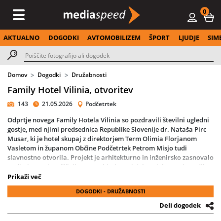
0
AKTUALNO
DOGODKI
AVTOMOBILIZEM
ŠPORT
LJUDJE
SIM
Domov
Dogodki
Družabnosti
Family Hotel Vilinia, otvoritev
143
21.05.2026
Podčetrtek
Odprtje novega Family Hotela Vilinia so pozdravili številni ugledni
gostje, med njimi predsednica Republike Slovenije dr. Nataša Pirc
Musar, ki je hotel skupaj z direktorjem Term Olimia Florjanom
Vasletom in županom Občine Podčetrtek Petrom Misjo tudi
slavnostno otvorila. Projekt je arhitekturno in inženirsko zasnovalo
podjetje Protim Ržišnik Perc, arhitekturni del projekta pa je vodila
Petra Šimnovec.
Prikaži več
DOGODKI - DRUŽABNOSTI
Predsednica je v nagovoru poudarila, da Family Hotel Vilinia
predstavlja simbol sodobnega, trajnostnega in kakovostnega
Deli dogodek
družinskega turizma ter izpostavila pomen ljudi, ki s svojo vizijo,
predanostjo in pogumom soustvarjajo uspešno zgodbo Term