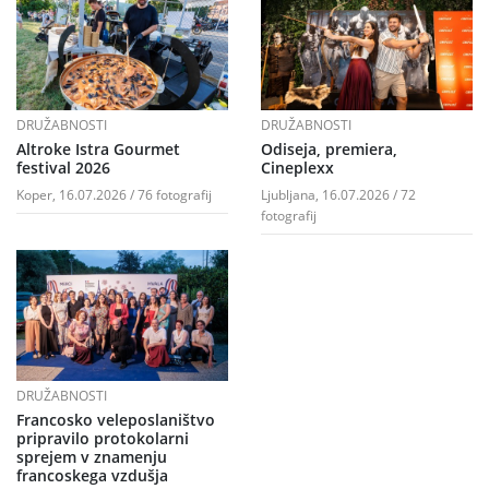
DRUŽABNOSTI
DRUŽABNOSTI
Altroke Istra Gourmet
Odiseja, premiera,
festival 2026
Cineplexx
Koper, 16.07.2026 / 76 fotografij
Ljubljana, 16.07.2026 / 72
fotografij
DRUŽABNOSTI
Francosko veleposlaništvo
pripravilo protokolarni
sprejem v znamenju
francoskega vzdušja