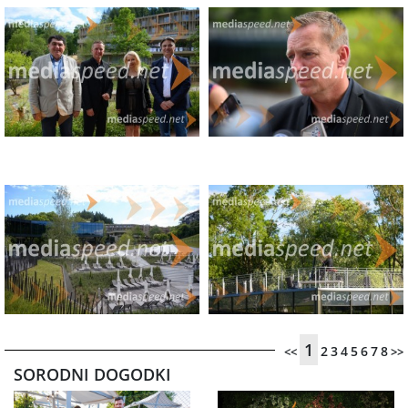
1
2
3
4
5
6
7
8
<<
>>
SORODNI DOGODKI