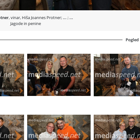
otner
, vinar, Hiša Joannes Protner;
...
;
...
Jagode in penine
Pogled