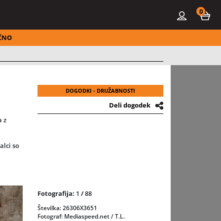
0
ČNO
DOGODKI - DRUŽABNOSTI
Deli dogodek
a z
alci so
Fotografija:
1
/
88
ines in
Številka: 26306X3651
Fotograf: Mediaspeed.net / T.L.