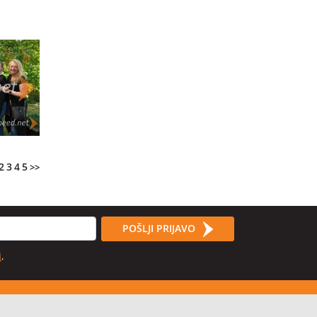
2
3
4
5
>>
POŠLJI PRIJAVO
i
.