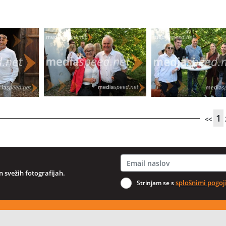
1
<<
 svežih fotografijah.
splošnimi pogoj
Strinjam se s