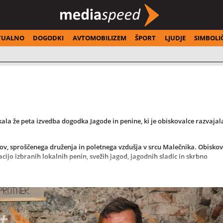
TUALNO
DOGODKI
AVTOMOBILIZEM
ŠPORT
LJUDJE
SIMBOLI
kala že peta izvedba dogodka Jagode in penine, ki je obiskovalce razvajal
usov, sproščenega druženja in poletnega vzdušja v srcu Malečnika. Obiskov
tacijo izbranih lokalnih penin, svežih jagod, jagodnih sladic in skrbno
r, ki je z intimnim nastopom dodatno obogatil večer med vinogradi in
ša Joannes Protner, Hiša vin MAK, Protner Vino-turizem, Emil vino, Matic W