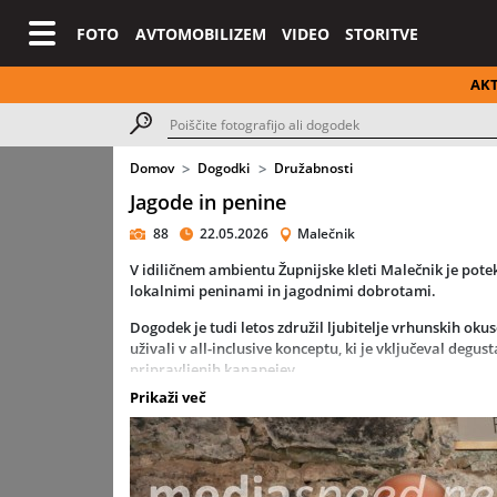
FOTO
AVTOMOBILIZEM
VIDEO
STORITVE
AK
Domov
Dogodki
Družabnosti
Jagode in penine
88
22.05.2026
Malečnik
V idiličnem ambientu Župnijske kleti Malečnik je pote
lokalnimi peninami in jagodnimi dobrotami.
Dogodek je tudi letos združil ljubitelje vrhunskih ok
uživali v all-inclusive konceptu, ki je vključeval degus
pripravljenih kanapejev.
Prikaži več
Za posebno glasbeno atmosfero je poskrbel Omar Nabe
zgodovinskim ambientom Župnijske kleti.
Svoja vina in penine so predstavili lokalni vinarji Hi
Vina Oskar.