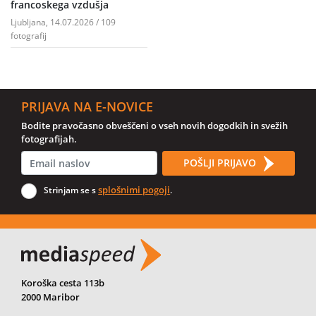
francoskega vzdušja
Ljubljana, 14.07.2026 / 109
fotografij
PRIJAVA NA E-NOVICE
Bodite pravočasno obveščeni o vseh novih dogodkih in svežih
fotografijah.
POŠLJI PRIJAVO
splošnimi pogoji
Strinjam se s
.
Koroška cesta 113b
2000 Maribor