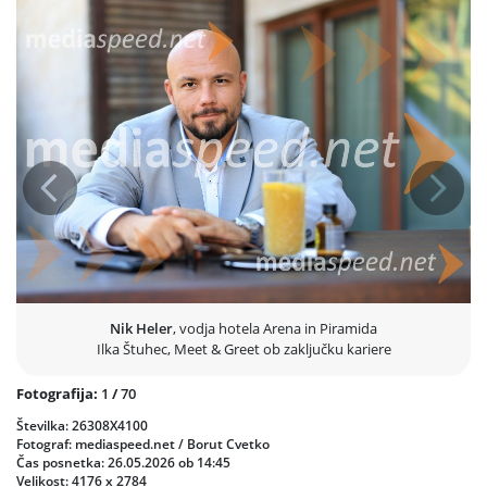
so oboževalci za spomin lahko izbrali unikatne kape, obeske in
nogavice.
Za odlično vzdušje in ritem skozi celotno popoldne je z živimi ritmi
skrbela skupina Karneval Band, ki je domači snežni stadion preplavila z
energijo.
Prejšnja
Nasled
Nik Heler
, vodja hotela Arena in Piramida
Ilka Štuhec, Meet & Greet ob zaključku kariere
Fotografija:
1
/
70
Številka: 26308X4100
Fotograf: mediaspeed.net / Borut Cvetko
Čas posnetka: 26.05.2026 ob 14:45
Velikost: 4176 x 2784