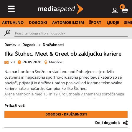
0
AKTUALNO
DOGODKI
AVTOMOBILIZEM
ŠPORT
LJUDJE
SIM
Domov
Dogodki
Družabnosti
Ilka Štuhec, Meet & Greet ob zaključku kariere
70
26.05.2026
Maribor
Na mariborskem Snežnem stadionu pod Pohorjem se je odvila
čustvena in nepozabna športno-družabna prireditev, s katero so se
navijači, prijatelji in družina uradno poslovili od izjemne tekmovalne
kariere naše smučarske šampionke Ilke Štuhec.
Arena Maribor je med 15. in 19. uro utripala v znamenju sproščenega
druženja, smeha in toplih spominov na Ilkine največje uspehe,
obiskovalci vseh generacij pa so izkoristili edinstveno priložnost za
Prikaži več
klepet, fotografiranje in lovljenje zadnjih lastnoročnih podpisov
DOGODKI - DRUŽABNOSTI
dvakratne svetovne prvakinje.
Dogajanje so dodatno popestrile zabavne smučarske aktivacije za
Deli dogodek
najmlajše in ekskluzivna ponudba Ilkinega navijaškega »mercha«, kjer