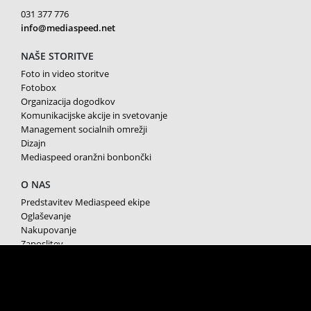
031 377 776
info@mediaspeed.net
NAŠE STORITVE
Foto in video storitve
Fotobox
Organizacija dogodkov
Komunikacijske akcije in svetovanje
Management socialnih omrežji
Dizajn
Mediaspeed oranžni bonbončki
O NAS
Predstavitev Mediaspeed ekipe
Oglaševanje
Nakupovanje
Zaposlitev
Splošni pogoji poslovanja
Varstvo osebnih podatkov
Piškotki