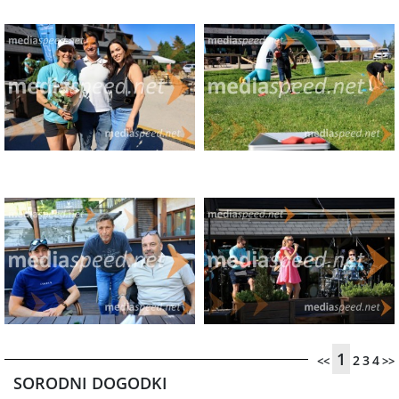
1
2
3
4
<<
>>
SORODNI DOGODKI