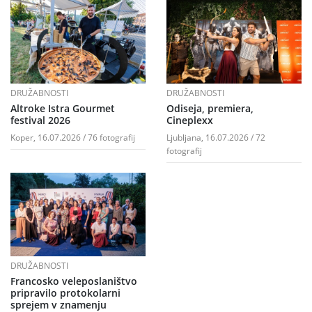
DRUŽABNOSTI
DRUŽABNOSTI
Altroke Istra Gourmet
Odiseja, premiera,
festival 2026
Cineplexx
Koper, 16.07.2026 / 76 fotografij
Ljubljana, 16.07.2026 / 72
fotografij
DRUŽABNOSTI
Francosko veleposlaništvo
pripravilo protokolarni
sprejem v znamenju