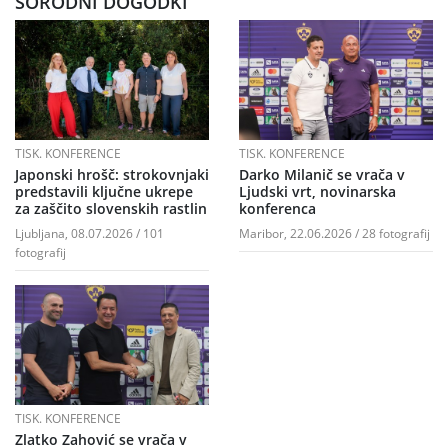
SORODNI DOGODKI
TISK. KONFERENCE
TISK. KONFERENCE
Japonski hrošč: strokovnjaki
Darko Milanič se vrača v
predstavili ključne ukrepe
Ljudski vrt, novinarska
za zaščito slovenskih rastlin
konferenca
Ljubljana, 08.07.2026 / 101
Maribor, 22.06.2026 / 28 fotografij
fotografij
TISK. KONFERENCE
Zlatko Zahović se vrača v