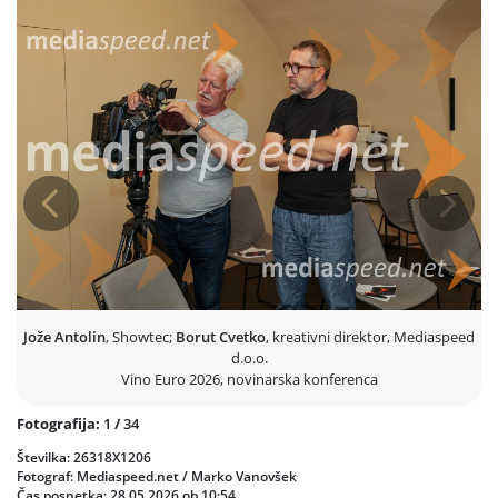
Dogodek je zaznamoval tudi podpis pogodbe o nadaljevanju
sodelovanja med vinsko reprezentanco in podjetjem JAKO
Slovenija, ki ostaja uradni opremljevalec ekipe.
Slovenska vinska reprezentanca se bo med 2. in 7. junijem v Toskani
pomerila z močno mednarodno konkurenco, ob športnem delu
prvenstva pa bo pomemben poudarek namenjen tudi promociji
Slovenije kot prepoznavne vinske destinacije.
Po uradnem delu novinarske konference je sledilo še druženje z
Prejšnja
Nasled
vinarji in podporniki reprezentance v simboličnem ambientu Stare
trte, ene najprepoznavnejših vinskih znamenitosti Slovenije.
Jože Antolin
, Showtec;
Borut Cvetko
, kreativni direktor, Mediaspeed
d.o.o.
Vino Euro 2026, novinarska konferenca
Fotografija:
1
/
34
Številka: 26318X1206
Fotograf: Mediaspeed.net / Marko Vanovšek
Čas posnetka: 28.05.2026 ob 10:54