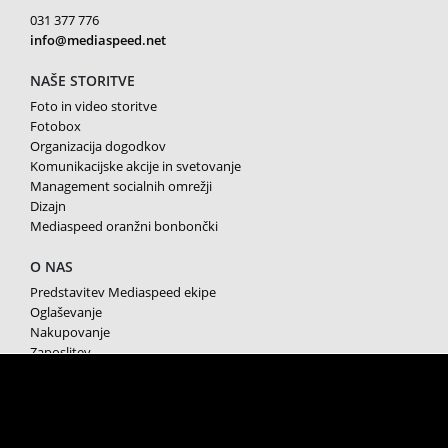
031 377 776
info@mediaspeed.net
NAŠE STORITVE
Foto in video storitve
Fotobox
Organizacija dogodkov
Komunikacijske akcije in svetovanje
Management socialnih omrežji
Dizajn
Mediaspeed oranžni bonbončki
O NAS
Predstavitev Mediaspeed ekipe
Oglaševanje
Nakupovanje
Zaposlitev
Splošni pogoji poslovanja
Varstvo osebnih podatkov
Piškotki