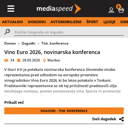
0
AKTUALNO
DOGODKI
AVTOMOBILIZEM
ŠPORT
LJUDJE
SIM
Domov
Dogodki
Tisk. konference
Vino Euro 2026, novinarska konferenca
34
28.05.2026
Maribor
V Stari trti je potekala novinarska konferenca Slovenske vinske
reprezentance pred odhodom na evropsko prvenstvo
vinogradnikov Vino Euro 2026, ki bo letos potekalo v Toskani.
Predstavniki reprezentance so ob tej priložnosti predstavili cilje
letošnjega nastopa, pomen povezovanja vina, športa in promocije
Slovenije ter poudarili vlogo prvenstva pri predstavljanju
slovenskih vin in vinarske tradicije v mednarodnem prostoru.
Prikaži več
DOGODKI - TISK. KONFERENCE
O pričakovanjih pred prvenstvom so spregovorili predsednik
reprezentance Danilo Steyer, selektor Robi Fišer, športni direktor
Deli dogodek
Marko Toplak ter direktor podjetja JAKO Slovenija Bogdan Šuput.