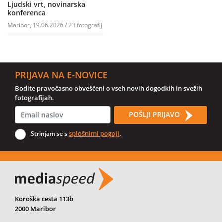
Ljudski vrt, novinarska
konferenca
Maribor, 19.06.2026 / 23 fotografij
PRIJAVA NA E-NOVICE
Bodite pravočasno obveščeni o vseh novih dogodkih in svežih
fotografijah.
POŠLJI PRIJAVO
splošnimi pogoji
Strinjam se s
.
Koroška cesta 113b
2000 Maribor