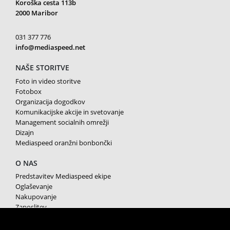
Koroška cesta 113b
2000 Maribor
031 377 776
info@mediaspeed.net
NAŠE STORITVE
Foto in video storitve
Fotobox
Organizacija dogodkov
Komunikacijske akcije in svetovanje
Management socialnih omrežji
Dizajn
Mediaspeed oranžni bonbončki
O NAS
Predstavitev Mediaspeed ekipe
Oglaševanje
Nakupovanje
Zaposlitev
Splošni pogoji poslovanja
Varstvo osebnih podatkov