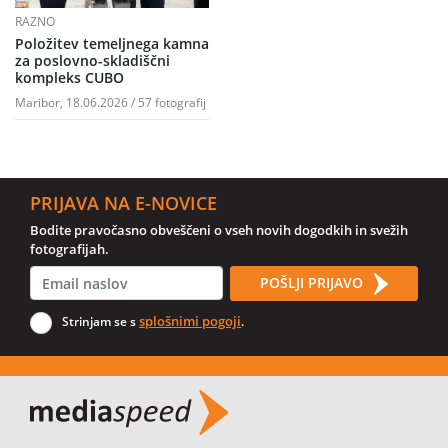
RAZNO
Položitev temeljnega kamna
za poslovno-skladiščni
kompleks CUBO
Maribor, 18.06.2026 / 57 fotografij
PRIJAVA NA E-NOVICE
Bodite pravočasno obveščeni o vseh novih dogodkih in svežih
fotografijah.
POŠLJI PRIJAVO
splošnimi pogoji
Strinjam se s
.