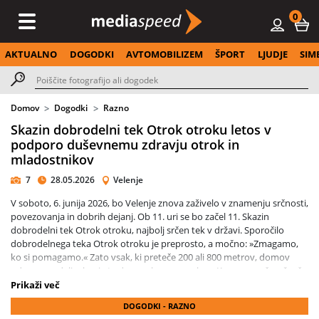
0
AKTUALNO
DOGODKI
AVTOMOBILIZEM
ŠPORT
LJUDJE
SIM
Domov
Dogodki
Razno
Skazin dobrodelni tek Otrok otroku letos v
podporo duševnemu zdravju otrok in
mladostnikov
7
28.05.2026
Velenje
V soboto, 6. junija 2026, bo Velenje znova zaživelo v znamenju srčnosti,
povezovanja in dobrih dejanj. Ob 11. uri se bo začel 11. Skazin
dobrodelni tek Otrok otroku, najbolj srčen tek v državi. Sporočilo
dobrodelnega teka Otrok otroku je preprosto, a močno: »Zmagamo,
ko si pomagamo.« Zato vsak, ki preteče 200 ali 800 metrov, domov
odnese medaljo, ker je ta dan vsak zmagovalec. »Ko pomagaš, začneš
zmagovati. Otrok otroku ni le dogodek, ampak zrcalo vrednot naše
Prikaži več
skupnosti,« poudarja Tanja Skaza, pobudnica dogodka in solastnica
DOGODKI - RAZNO
Skaze. Letos v ospredju duševno zdravje otrok in mladostnikov Letos