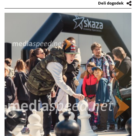
bodo zbrana sredstva namenjena podpori projektoma Od Alje do
Deli dogodek
Žana in ViaTea Teje Jugovič, ki naslavljata eno najpomembnejših tem
današnjega časa – duševno in čustveno dobro počutje otrok,
mladostnikov in družin. S plačilom štartnine v višini 8 evrov bodo
udeleženci skupaj s sponzorji in donatorji prispevali sredstva izbranim
organizacijam, ki s svojim delom pomagajo otrokom in družinam v
stiski. Letos v ospredje postavljamo empatijo, pogum in medsebojno
pomoč — vrednote, ki jih danes otroci in mladostniki potrebujejo bolj
kot kadarkoli. Kot častni gost se nam bo letos pridružil tudi predsednik
Fundacije Alma, dr. Aleš Musar. Dogodek, ki je v več kot desetletju
postal simbol srčnosti, solidarnosti in povezanosti, je do danes
povezal že več kot 3.500 otrok, družin in podpornikov ter zbral več kot
151.050 evrov donacij za pomoč otrokom in razvoj njihovih talentov.
Prijave so odprte na spletni strani:
https://www.skaza.com/sl/otrok-otroku
Mladi glasbeni talenti prvič na velikem odru Letošnja izvedba bo še
posebej zaznamovana z mladimi glasbenimi talenti. Na natečaju
Postani Skazina zvezda se je prijavilo kar 29 mladih pevk in pevcev,
med katerimi se bo osem finalistov predstavilo tudi na dogodku. Z
Prejšnja
Nasled
natečajem mladim omogočamo prvi korak na večji oder. Dogodek bo
spremljal program za vse generacije z glasbenimi nastopi, otroškimi
animacijami, ustvarjalnimi delavnicami in dobrodelnim srečelovom.