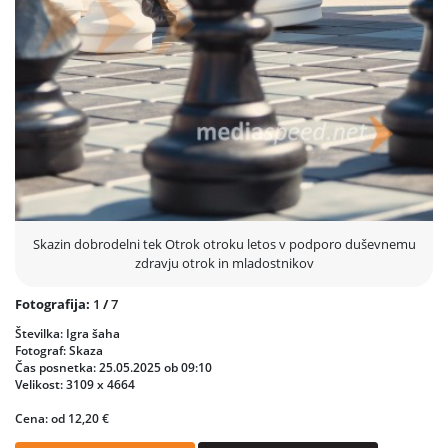
Dobrodelni tek Otrok otroku tudi letos ostaja prostor, kjer otroci
pomagajo otrokom — s korakom, nasmehom in skupnostjo, ki
verjame, da lahko skupaj naredimo več.
Skaza – podjetje z vrednotami
Skaza je od 1977 gonilo razvoja Šaleške doline. Danes zaposluje več kot
250 ljudi, sodeluje z globalnimi partnerji, kot so Ikea, Jabil, Häfele, BS
Systems, ABB idr., in se uveljavlja kot razvojni dobavitelj trajnostnih
rešitev v svetovni industriji. Njena lastna blagovna znamka je
prepoznana po nagrajenih izdelkih z red dot in big see, kot sta
Organko Daily in kompostnik Skaza Organko.
Skazin dobrodelni tek Otrok otroku letos v podporo duševnemu
zdravju otrok in mladostnikov
Fotografija:
1
/
7
Številka: Igra šaha
Fotograf: Skaza
Čas posnetka: 25.05.2025 ob 09:10
Velikost: 3109 x 4664
Cena: od 12,20 €