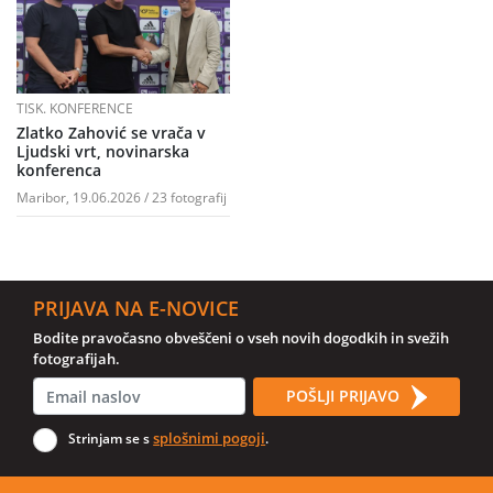
TISK. KONFERENCE
Zlatko Zahović se vrača v
Ljudski vrt, novinarska
konferenca
Maribor, 19.06.2026 / 23 fotografij
PRIJAVA NA E-NOVICE
Bodite pravočasno obveščeni o vseh novih dogodkih in svežih
fotografijah.
POŠLJI PRIJAVO
splošnimi pogoji
Strinjam se s
.