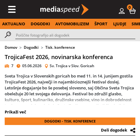
0
AKTUALNO
DOGODKI
AVTOMOBILIZEM
ŠPORT
LJUDJE
SIM
Domov
Dogodki
Tisk. konference
TrojicaFest 2026, novinarska konferenca
7
05.06.2026
Sv. Trojica v Slov. Goricah
Sveta Trojica v Slovenskih goricah bo med 11. in 14. junijem gostila
TrojicaFest 2026, največji in najambicioznejši festival doslej.
Letošnje dogajanje bo še posebej slovesno, saj Občina Sveta Trojica
obeležuje 20 let svojega delovanja. Festival bo združil glasbo,
kulturo, šport, kulinariko, družinske vsebine, vino in dobrodelnost
ter bo znova dokazal, da je Sveta Trojica ena najbolj živahnih in
prepoznavnih lokalnih skupnosti v Sloveniji.
Prikaži več
DOGODKI - TISK. KONFERENCE
Vrhunec jubilejnega praznovanja bo slavnostna otvoritev in
osrednja občinska slovesnost v četrtek ob 21. uri. Na odru bodo
Deli dogodek
nastopili Helena Blagne, Neisha in David Amaro, osrednji trenutek
večera pa bo premierna predstavitev nove himne Svete Trojice