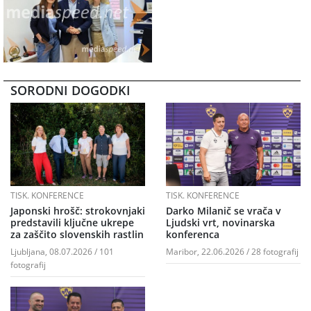
SORODNI DOGODKI
TISK. KONFERENCE
TISK. KONFERENCE
Japonski hrošč: strokovnjaki
Darko Milanič se vrača v
predstavili ključne ukrepe
Ljudski vrt, novinarska
za zaščito slovenskih rastlin
konferenca
Ljubljana, 08.07.2026 / 101
Maribor, 22.06.2026 / 28 fotografij
fotografij