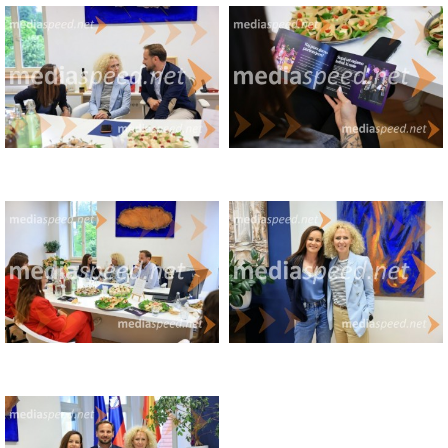
odgovorni, da jih tudi uresničimo. In dovolj modri, da pri tem nikoli
ne pozabimo ljudi, ki so nam pokazali pot.”
V glasbenem delu TrojicaFesta bodo nastopili številni priljubljeni
slovenski izvajalci: Batista Cadillac, Ditka, Lea Sirk, Flirrt, The
Rocktors, Elvis Jackson, Estora, Smash/Platin Band, Firbci in Tanja
Žagar
Obiskovalce čaka tudi tradicionalna Vinska galerija v samostanski
kleti, bogat športni program, gledališke predstave, otroške
delavnice, družinske aktivnosti ter številni dogodki, ki jih
pripravljajo lokalna društva in organizacije.
TrojicaFest 2026 tako ne bo zgolj praznovanje občinskega praznika,
temveč praznik skupnosti, ustvarjalnosti, dobrodelnosti in
prihodnosti.
20 let Občine Sveta Trojica.
Ponosni na preteklost, usmerjeni v prihodnost.
Kjer srce prebiva.