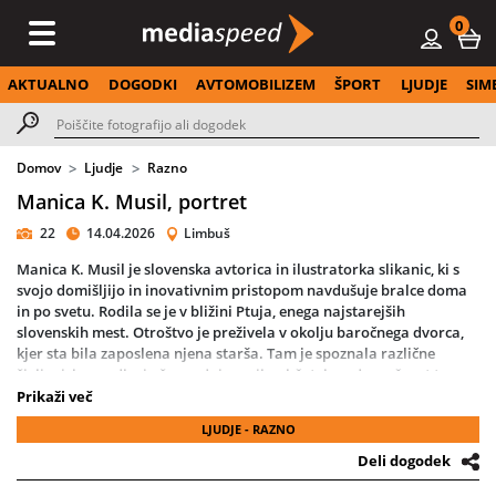
0
AKTUALNO
DOGODKI
AVTOMOBILIZEM
ŠPORT
LJUDJE
SIM
Domov
Ljudje
Razno
Manica K. Musil, portret
22
14.04.2026
Limbuš
Manica K. Musil je slovenska avtorica in ilustratorka slikanic, ki s
svojo domišljijo in inovativnim pristopom navdušuje bralce doma
in po svetu. Rodila se je v bližini Ptuja, enega najstarejših
slovenskih mest. Otroštvo je preživela v okolju baročnega dvorca,
kjer sta bila zaposlena njena starša. Tam je spoznala različne
življenjske zgodbe in že zgodaj razvila občutek za drugačnost ter
sprejemanje ljudi.
Prikaži več
LJUDJE - RAZNO
Po selitvi v Maribor je obiskovala gimnazijo in srednjo glasbeno
šolo. Pomemben del njenega življenja je bil klavir, ob katerem je
Deli dogodek
spoznavala dela velikih skladateljev, kot so Rahmaninov, Chopin in
Beethoven. Kljub ljubezni do glasbe se je odločila za študij