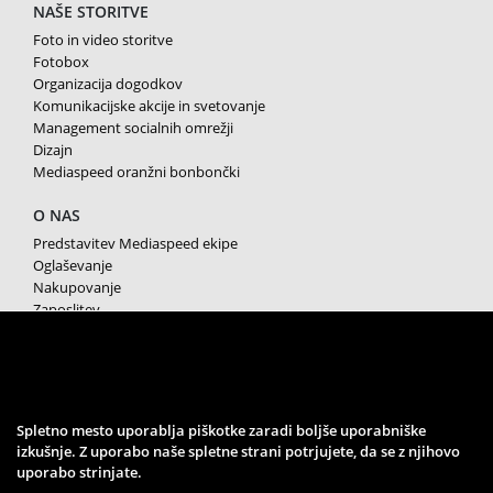
NAŠE STORITVE
Foto in video storitve
Fotobox
Organizacija dogodkov
Komunikacijske akcije in svetovanje
Management socialnih omrežji
Dizajn
Mediaspeed oranžni bonbončki
O NAS
Predstavitev Mediaspeed ekipe
Oglaševanje
Nakupovanje
Zaposlitev
Splošni pogoji poslovanja
Varstvo osebnih podatkov
Piškotki
SPREMLJAJTE NAS
Spletno mesto uporablja piškotke zaradi boljše uporabniške
izkušnje. Z uporabo naše spletne strani potrjujete, da se z njihovo
uporabo strinjate.