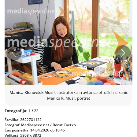
arhitekture, saj jo je privlačala možnost ustvarjanja lastnih idej.
Po študiju arhitekture je sodelovala pri številnih uspešnih projektih
in prejela več nagrad. Kasneje se je posvetila družini, vendar njena
ustvarjalnost ni zamrla. Leta 2011 se je vrnila k ustvarjanju in
začela izdajati slikanice. Med prvimi sta bili Mala arhitekta in
Čarobni svinčnik.
Njene knjige so hitro pritegnile pozornost tudi v tujini. Slikanice, kot
so Koza Cilka, Pobalinska pujsa, Slon Stane in Trije mucki in zmaj, so
Prejšnja
Nasled
bile prevedene in izdane v številnih državah, med drugim v Braziliji,
na Kitajskem, v Turčiji in Pakistanu.Posebnost njenega ustvarjanja
je tehnika ilustriranja. Namesto klasičnega risanja uporablja
šivanje, lepljenje, kvačkanje in druge ročne tehnike, s katerimi
ustvarja edinstvene tridimenzionalne podobe. Prav zaradi
izvirnosti in umetniške dovršenosti je Manica K. Musil danes ena
Manica Klenovšek Musil
, ilustratorka in avtorica otroških slikanic
najbolj prepoznavnih slovenskih ustvarjalk slikanic.
Manica K. Musil, portret
Fotografija:
1
/
22
Številka: 26227X1122
Fotograf: Mediaspeed.net / Borut Cvetko
Čas posnetka: 14.04.2026 ob 10:45
Velikost: 5808 x 3872