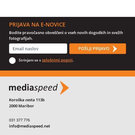
PRIJAVA NA E-NOVICE
Bodite pravočasno obveščeni o vseh novih dogodkih in svežih
fotografijah.
POŠLJI PRIJAVO
splošnimi pogoji
Strinjam se s
.
Koroška cesta 113b
2000 Maribor
031 377 776
info@mediaspeed.net