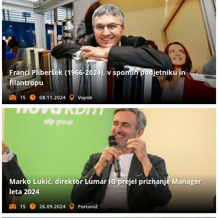
Franci Pliberšek (1966-2024), v spomin podjetniku in
filantropu
15
08.11.2024
Vojnik
Marko Lukić, direktor Lumar IG prejel priznanje Manager
leta 2024
15
26.09.2024
Portorož