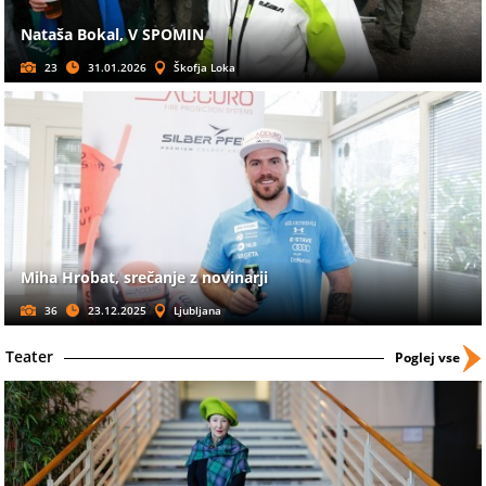
Nataša Bokal, V SPOMIN
23
31.01.2026
Škofja Loka
Miha Hrobat, srečanje z novinarji
36
23.12.2025
Ljubljana
Teater
Poglej vse