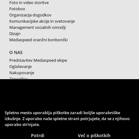
Foto in video storitve
Fotobox
Organizacija dogodkov
Komunikacijske akcije in svetovanje
Management socialnih omrežji
Dizajn
Mediaspeed oranžni bonbončki
O NAS
Predstavitev Mediaspeed ekipe
Oglaševanje
Nakupovanje
Zaposlitev
Splošni pogoji poslovanja
Varstvo osebnih podatkov
Piškotki
SPREMLJAJTE NAS
Spletno mesto uporablja piškotke zaradi boljše uporabniške
izkušnje. Z uporabo naše spletne strani potrjujete, da se z njihovo
uporabo strinjate.
Potrdi
Več o piškotkih