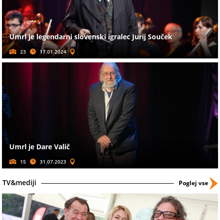
Umrl je legendarni slovenski igralec Jurij Souček
23
17.01.2024
Umrl je Dare Valič
15
31.07.2023
TV&mediji
Poglej vse