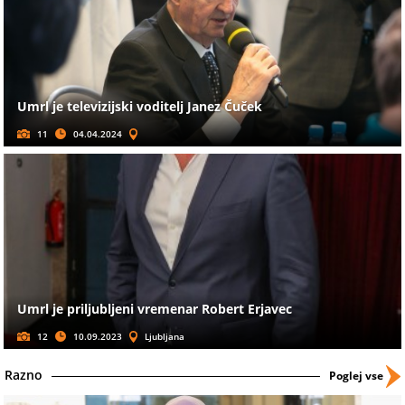
Umrl je televizijski voditelj Janez Čuček
11
04.04.2024
Umrl je priljubljeni vremenar Robert Erjavec
12
10.09.2023
Ljubljana
Razno
Poglej vse