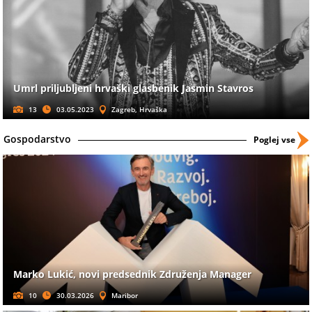
Umrl priljubljeni hrvaški glasbenik Jasmin Stavros
13
03.05.2023
Zagreb, Hrvaška
Gospodarstvo
Poglej vse
Marko Lukić, novi predsednik Združenja Manager
10
30.03.2026
Maribor