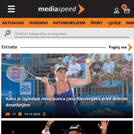
0
AKTUALNO
DOGODKI
AVTOMOBILIZEM
ŠPORT
LJUDJE
SIM
Estrada
Poglej vse
Kako je izgledala nova punca Jana Plestenjaka pred dobrim
desetletjem
17
19.12.2023