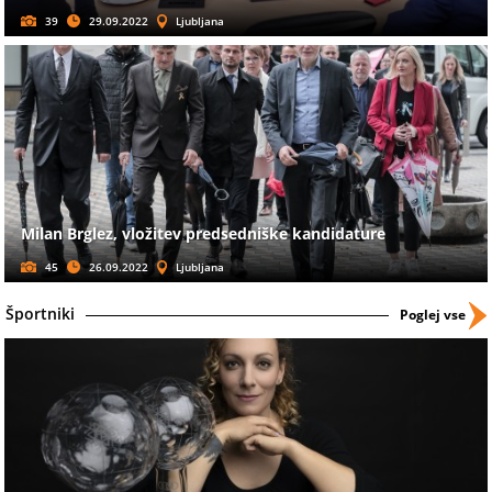
39
29.09.2022
Ljubljana
Milan Brglez, vložitev predsedniške kandidature
45
26.09.2022
Ljubljana
Športniki
Poglej vse