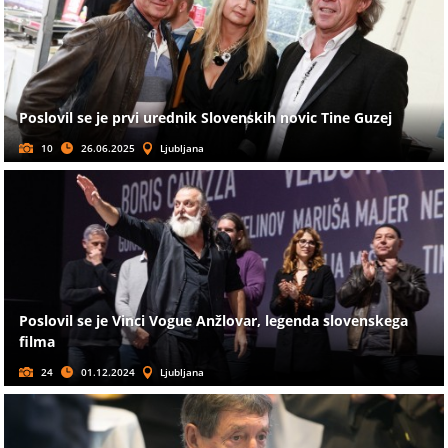
Poslovil se je prvi urednik Slovenskih novic Tine Guzej
10
26.06.2025
Ljubljana
Poslovil se je Vinci Vogue Anžlovar, legenda slovenskega
filma
24
01.12.2024
Ljubljana