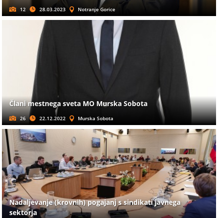
12
28.03.2023
Notranje Gorice
Člani mestnega sveta MO Murska Sobota
26
22.12.2022
Murska Sobota
Nadaljevanje (krovnih) pogajanj s sindikati javnega
sektorja