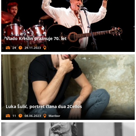
Vlado Kreslin praznuje 70. let
24
29.11.2023
Luka Šulić, portret člana dua 2Cellos
11
08.06.2023
Maribor