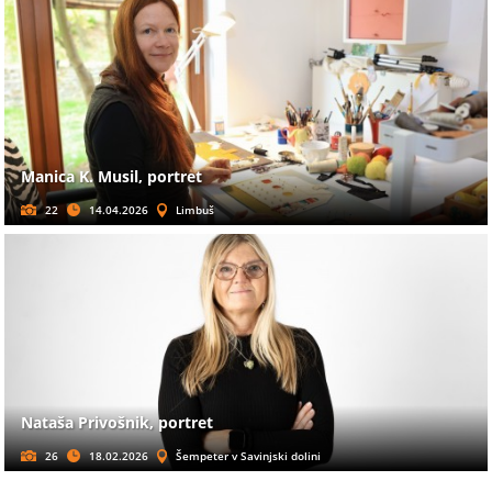
Manica K. Musil, portret
22
14.04.2026
Limbuš
Nataša Privošnik, portret
26
18.02.2026
Šempeter v Savinjski dolini