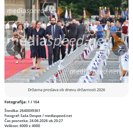
Roman Končar.
V umetniškem delu programa so nastopili Simfonični orkester,
Mešani pevski zbor Crescendo ter Otroški pevski zbor Osnovne šole
Alojzija Šuštarja. Posebno mesto so imeli recitali, ki so občinstvu
približali dela pomembnih slovenskih literatov, med njimi Srečka
Kosovela, Ivana Cankarja, Dragotina Ketteja, Antona Aškerca, Lili
Novy in Josipa Stritarja.
Prejšnja
Nasled
Državna proslava ob dnevu državnosti 2026
Fotografija:
1
/
164
Številka: 26400X9361
Fotograf: Saša Despot / mediaspeed.net
Čas posnetka: 24.06.2026 ob 20:27
Velikost: 6000 x 4000