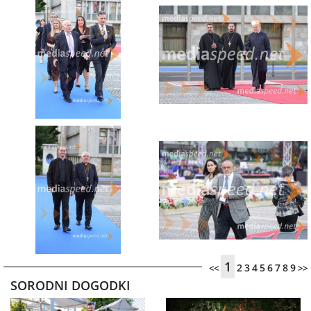
1
2
3
4
5
6
7
8
9
<<
>>
SORODNI DOGODKI