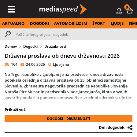
0
AKTUALNO
DOGODKI
AVTOMOBILIZEM
ŠPORT
LJUDJE
SIM
Domov
Dogodki
Družabnosti
Državna proslava ob dnevu državnosti 2026
164
24.06.2026
Ljubljana
Na Trgu republike v Ljubljani je na predvečer dneva državnosti
potekala osrednja državna proslava ob 35. obletnici samostojne
Slovenije. Zbrane sta nagovorila predsednica Republike Slovenije
Nataša Pirc Musar in predsednik vlade Janez Janša, ki sta v svojih
govorih poudarila pomen osamosvojitve, vrednote demokracije ter
odgovornost do prihodnjih generacij pri soustvarjanju slovenske
družbe.
Prikaži več
DOGODKI - DRUŽABNOSTI
Prireditveni prostor pred parlamentarnim poslopjem je bil
zasnovan kot sodoben večambientalni oder, ki je obiskovalcem
Deli dogodek
omogočil celovito doživetje zgodbe o osamosvojitvi Slovenije.
Scenarij proslave je pripravil Igor Pirkovič, režijo pa podpisuje