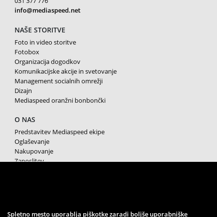
031 377 776
info@mediaspeed.net
NAŠE STORITVE
Foto in video storitve
Fotobox
Organizacija dogodkov
Komunikacijske akcije in svetovanje
Management socialnih omrežji
Dizajn
Mediaspeed oranžni bonbončki
O NAS
Predstavitev Mediaspeed ekipe
Oglaševanje
Nakupovanje
Zaposlitev
Splošni pogoji poslovanja
Varstvo osebnih podatkov
Piškotki
SPREMLJAJTE NAS
Spletno mesto uporablja piškotke zaradi boljše uporabniške