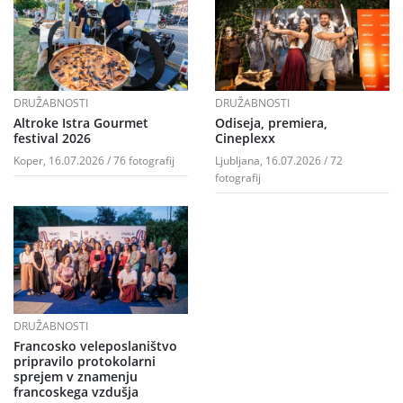
DRUŽABNOSTI
DRUŽABNOSTI
Altroke Istra Gourmet
Odiseja, premiera,
festival 2026
Cineplexx
Koper, 16.07.2026 / 76 fotografij
Ljubljana, 16.07.2026 / 72
fotografij
DRUŽABNOSTI
Francosko veleposlaništvo
pripravilo protokolarni
sprejem v znamenju
francoskega vzdušja