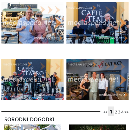
1
2
3
4
<<
>>
SORODNI DOGODKI