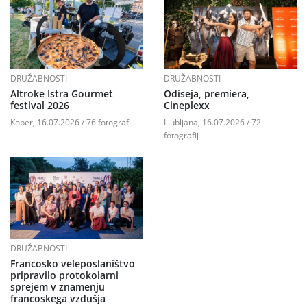
DRUŽABNOSTI
DRUŽABNOSTI
Altroke Istra Gourmet
Odiseja, premiera,
festival 2026
Cineplexx
Koper, 16.07.2026 / 76 fotografij
Ljubljana, 16.07.2026 / 72
fotografij
DRUŽABNOSTI
Francosko veleposlaništvo
pripravilo protokolarni
sprejem v znamenju
francoskega vzdušja