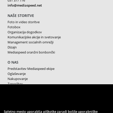
031 377 776
info@mediaspeed.net
NAŠE STORITVE
Foto in video storitve
Fotobox
Organizacija dogodkov
Komunikacijske akcije in svetovanje
Management socialnih omrežji
Dizajn
Mediaspeed oranžni bonbončki
O NAS
Predstavitev Mediaspeed ekipe
Oglaševanje
Nakupovanje
Zaposlitev
Splošni pogoji poslovanja
Varstvo osebnih podatkov
Piškotki
SPREMLJAJTE NAS
Spletno mesto uporablja piškotke zaradi boljše uporabniške