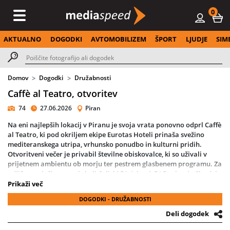
0
AKTUALNO
DOGODKI
AVTOMOBILIZEM
ŠPORT
LJUDJE
SIM
Domov
Dogodki
Družabnosti
Caffè al Teatro, otvoritev
74
27.06.2026
Piran
Na eni najlepših lokacij v Piranu je svoja vrata ponovno odprl Caffè
al Teatro, ki pod okriljem ekipe Eurotas Hoteli prinaša svežino
mediteranskega utripa, vrhunsko ponudbo in kulturni pridih.
Otvoritveni večer je privabil številne obiskovalce, ki so uživali v
prijetnem ambientu ob morju ter pestrem glasbenem programu. Za
odlično vzdušje so poskrbeli Celjski Dixieland, DJ Benjamin Shock in
violinistka Ekaterina Lepoša, ki so z raznolikimi glasbenimi nastopi
Prikaži več
ustvarili nepozaben uvod v novo poglavje priljubljenega
DOGODKI - DRUŽABNOSTI
piranskega lokala, ki obljublja poletje z glasbeno obarvanimi
vikendi.
Deli dogodek