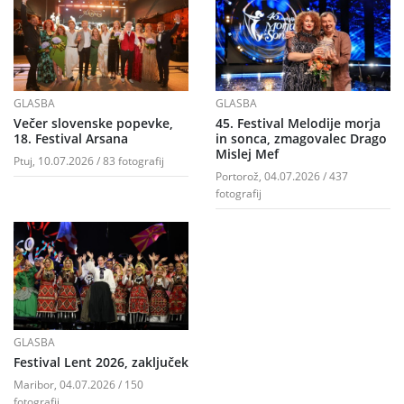
GLASBA
GLASBA
Večer slovenske popevke,
45. Festival Melodije morja
18. Festival Arsana
in sonca, zmagovalec Drago
Mislej Mef
Ptuj, 10.07.2026 / 83 fotografij
Portorož, 04.07.2026 / 437
fotografij
GLASBA
Festival Lent 2026, zaključek
Maribor, 04.07.2026 / 150
fotografij