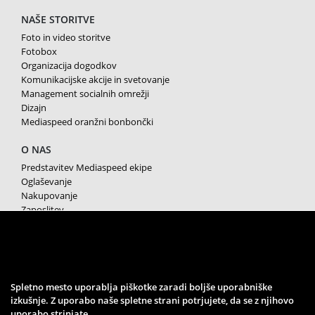
NAŠE STORITVE
Foto in video storitve
Fotobox
Organizacija dogodkov
Komunikacijske akcije in svetovanje
Management socialnih omrežji
Dizajn
Mediaspeed oranžni bonbončki
O NAS
Predstavitev Mediaspeed ekipe
Oglaševanje
Nakupovanje
Zaposlitev
Splošni pogoji poslovanja
Varstvo osebnih podatkov
Piškotki
SPREMLJAJTE NAS
Spletno mesto uporablja piškotke zaradi boljše uporabniške
izkušnje. Z uporabo naše spletne strani potrjujete, da se z njihovo
uporabo strinjate.