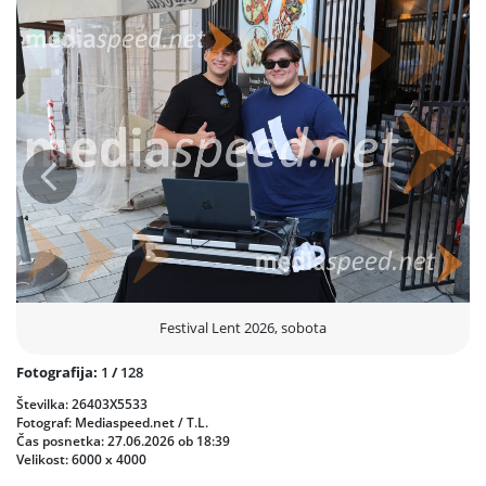
Intimnejši glasbeni večer je v Sodnem stolpu pričarala zasedba
Jadranka Juras kvartet, medtem ko je bil gledališki program v
znamenju smeha; v Vetrinjskem dvoru je zaživela predstava Sem to
rekel na glas ali samo pomislil?, v polnem in vnaprej razprodanem
Avditoriju Lutkovnega gledališča Maribor v Minoritih pa je
občinstvo nasmejala predstava We will, we will rakija.
Kulinarično-vinski utrip ob Dravi je pred Hišo Stare trte znova
Prejšnja
Nasled
oblikovalo priljubljeno Vinsko lentanje, pestra festivalska noč pa se
je z After partiji zavlekla pozno v jutro, saj sta za neustavljive
klubske ritme skrbela dogodek Magnetic Shift: Breaks Night v Klubu
KGB Maribor ter priljubljeni DJ WHO v Minoritih.
Festival Lent 2026, sobota
Fotografija:
1
/
128
Številka: 26403X5533
Fotograf: Mediaspeed.net / T.L.
Čas posnetka: 27.06.2026 ob 18:39
Velikost: 6000 x 4000