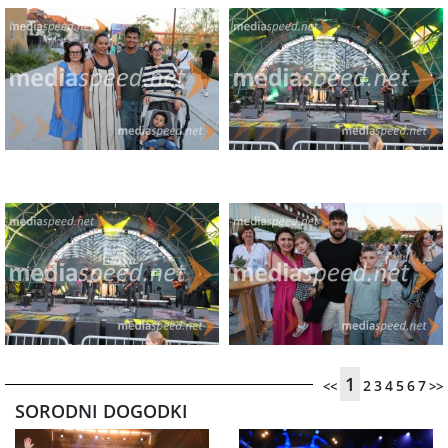
1
2
3
4
5
6
7
<<
>>
SORODNI DOGODKI