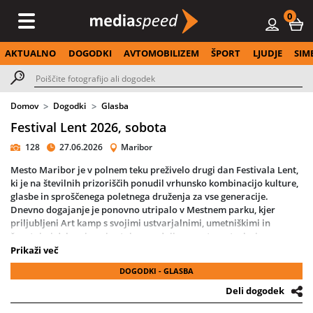
0
AKTUALNO
DOGODKI
AVTOMOBILIZEM
ŠPORT
LJUDJE
SIM
Domov
Dogodki
Glasba
Festival Lent 2026, sobota
128
27.06.2026
Maribor
Mesto Maribor je v polnem teku preživelo drugi dan Festivala Lent,
ki je na številnih prizoriščih ponudil vrhunsko kombinacijo kulture,
glasbe in sproščenega poletnega druženja za vse generacije.
Dnevno dogajanje je ponovno utripalo v Mestnem parku, kjer
priljubljeni Art kamp s svojimi ustvarjalnimi, umetniškimi in
športnimi delavnicami ostaja osrednji magnet za otroke in
družine.
Prikaži več
DOGODKI - GLASBA
Glavni večerni vrhunec se je odvil na polnem Trgu Leona Štuklja,
kjer je na Glavnem odru nastopila svetovno prepoznavna slovenska
Deli dogodek
glasbena zasedba Laibach in s svojim udarnim avdiovizualnim
spektaklom poskrbela za nepozabno vzdušje.