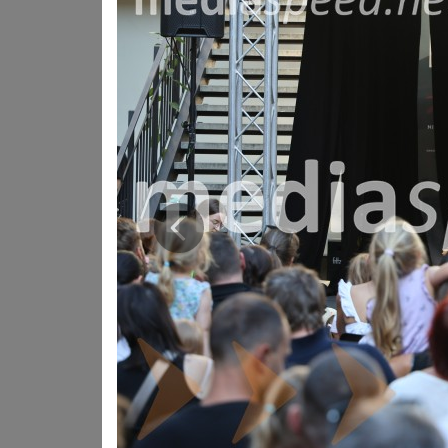
obrazov že od prvih festivalskih let, Zoran Predin j
festivalsko identiteto, Peter Lovšin pa je skozi deset
Prejšnja