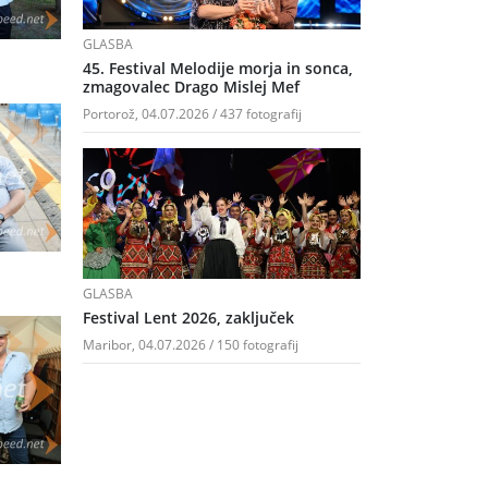
GLASBA
45. Festival Melodije morja in sonca,
zmagovalec Drago Mislej Mef
Portorož, 04.07.2026 / 437 fotografij
GLASBA
Festival Lent 2026, zaključek
Maribor, 04.07.2026 / 150 fotografij