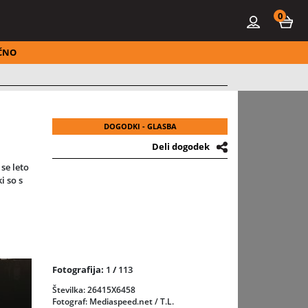
0
ČNO
DOGODKI - GLASBA
Deli dogodek
se leto
i so s
enako
Fotografija:
1
/
113
Številka: 26415X6458
ih
Fotograf: Mediaspeed.net / T.L.