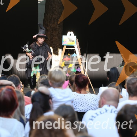
e s svojimi pesmimi in prepoznavno odrsko karizmo pomembno soustvarjal
letja na oder prinašal neukročeno rockovsko energijo.
Na