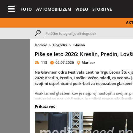
FOTO
AVTOMOBILIZEM
VIDEO
STORITVE
AK
Domov
Dogodki
Glasba
Piše se leto 2026: Kreslin, Predin, Lovš
113
02.07.2026
Maribor
Na Glavnem odru Festivala Lent na Trgu Leona Štuklja 
2026: Kreslin, Predin, Lovšin: Večno mladi, za vedno« j
svojimi uspešnicami poskrbeli za nepozaben glasbeni 
Vsak izmed glasbenikov je najprej nastopil s svojim 
ustvarjalno pot. Občinstvo je z njimi prepevalo števil
poslušalcev.
Prikaži več
Vrhunec večera je sledil ob skupnem nastopu vseh treh
aktualna, iskrena in energična kot ob nastanku.
S Festivalom Lent vse tri ustvarjalce povezuje dolgol