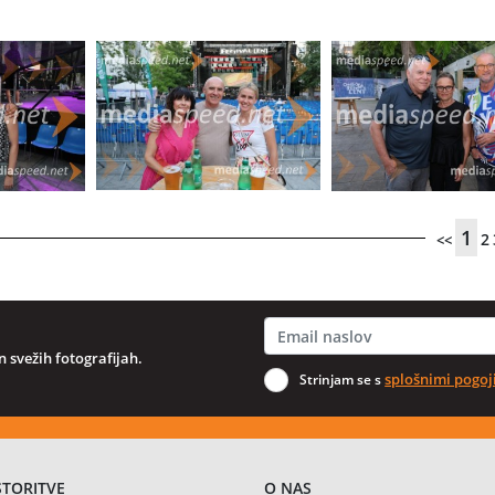
1
2
<<
 svežih fotografijah.
splošnimi pogoj
Strinjam se s
STORITVE
O NAS