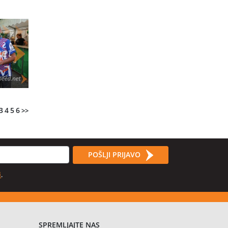
3
4
5
6
>>
POŠLJI PRIJAVO
i
.
SPREMLJAJTE NAS