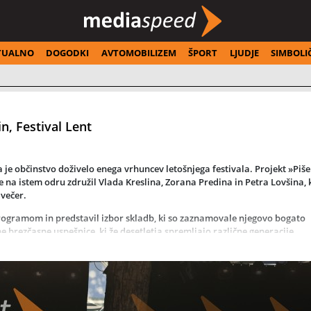
TUALNO
DOGODKI
AVTOMOBILIZEM
ŠPORT
LJUDJE
SIMBOLI
in, Festival Lent
je občinstvo doživelo enega vrhuncev letošnjega festivala. Projekt »Piše 
e na istem odru združil Vlada Kreslina, Zorana Predina in Petra Lovšina, k
večer.
programom in predstavil izbor skladb, ki so zaznamovale njegovo bogato
ne brezčasne uspešnice, ki že desetletja spremljajo različne generacije
 glasbenikov, ki so združili moči ter dokazali, da njihova glasba ostaja 
etna zgodovina. Vlado Kreslin velja za enega njegovih najbolj prepoznavn