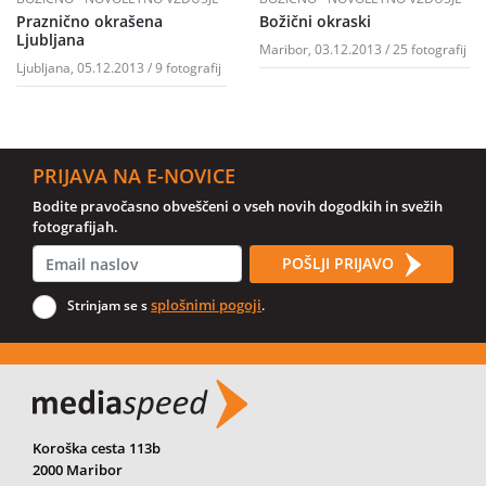
Praznično okrašena
Božični okraski
Ljubljana
Maribor, 03.12.2013 / 25 fotografij
Ljubljana, 05.12.2013 / 9 fotografij
PRIJAVA NA E-NOVICE
Bodite pravočasno obveščeni o vseh novih dogodkih in svežih
fotografijah.
POŠLJI PRIJAVO
splošnimi pogoji
Strinjam se s
.
Koroška cesta 113b
2000 Maribor