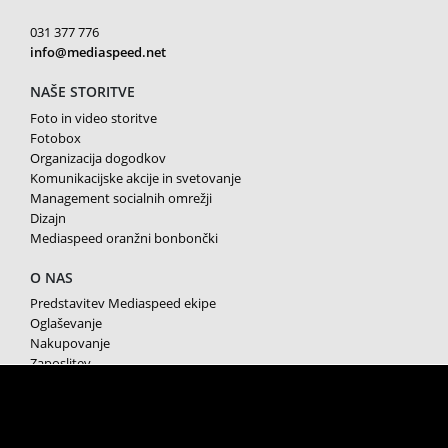
031 377 776
info@mediaspeed.net
NAŠE STORITVE
Foto in video storitve
Fotobox
Organizacija dogodkov
Komunikacijske akcije in svetovanje
Management socialnih omrežji
Dizajn
Mediaspeed oranžni bonbončki
O NAS
Predstavitev Mediaspeed ekipe
Oglaševanje
Nakupovanje
Zaposlitev
Splošni pogoji poslovanja
Varstvo osebnih podatkov
Piškotki