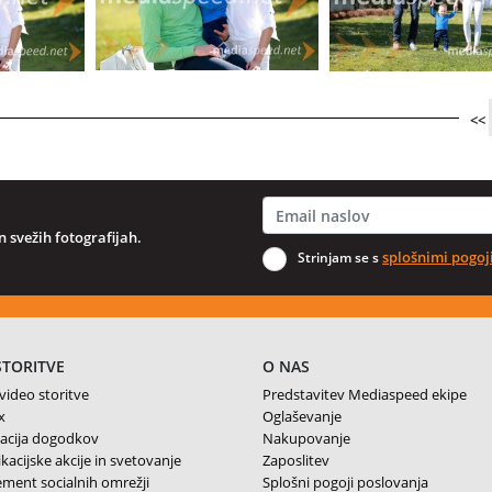
<<
 svežih fotografijah.
splošnimi pogoj
Strinjam se s
STORITVE
O NAS
 video storitve
Predstavitev Mediaspeed ekipe
x
Oglaševanje
acija dogodkov
Nakupovanje
acijske akcije in svetovanje
Zaposlitev
ent socialnih omrežji
Splošni pogoji poslovanja