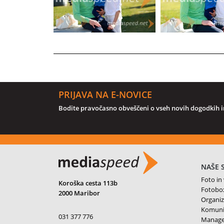
PRIJAVA NA E-NOVICE
Bodite pravočasno obveščeni o vseh novih dogodkih in
NAŠE 
Foto in
Koroška cesta 113b
Fotobo
2000 Maribor
Organiz
Komunik
031 377 776
Managem