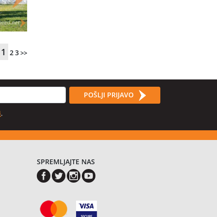
1
2
3
>>
POŠLJI PRIJAVO
i
.
SPREMLJAJTE NAS