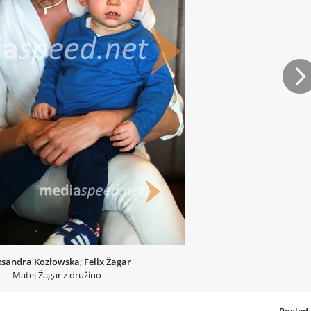
Na
ksandra Kozłowska
;
Felix Žagar
Matej Žagar z družino