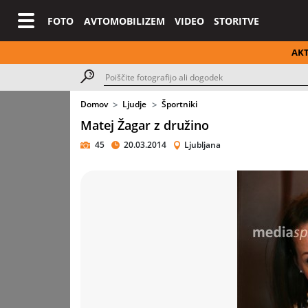
FOTO
AVTOMOBILIZEM
VIDEO
STORITVE
AK
Domov
Ljudje
Športniki
Matej Žagar z družino
45
20.03.2014
Ljubljana