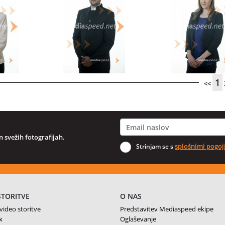
1
<<
 svežih fotografijah.
splošnimi pogoj
Strinjam se s
STORITVE
O NAS
 video storitve
Predstavitev Mediaspeed ekipe
x
Oglaševanje