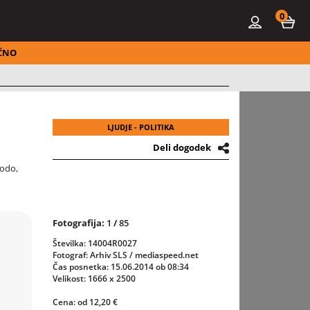
0
ČNO
LJUDJE - POLITIKA
Deli dogodek
bodo,
Fotografija:
1
/
85
Številka: 14004R0027
Fotograf: Arhiv SLS / mediaspeed.net
Čas posnetka: 15.06.2014 ob 08:34
Velikost: 1666 x 2500
Cena: od 12,20 €