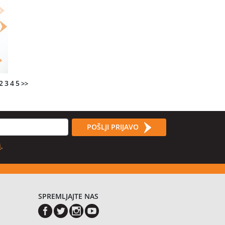
2
3
4
5
>>
POŠLJI PRIJAVO
i
.
SPREMLJAJTE NAS