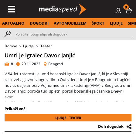
0
AKTUALNO
DOGODKI
AVTOMOBILIZEM
ŠPORT
LJUDJE
SIM
Domov
Ljudje
Teater
Umrl je igralec Davor Janjić
8
29.11.2022
Beograd
V 54. letu starosti je umrl bosanski igralec Davor Janjić, ki je v Sloveniji
zaslovel z glavno vlogo v filmu Outsider. Umrl je v Beogradu o tragični
novici, da je sinoči v Vojnomedicinski akademiji (VMA) v Beogradu umrl
Davor Janjić, poroča tudi spletni portal bosanskega časnika Dnevni
avaz.
Janjić se je rodil v Tuzli 18. novembra 1969 in je mladost preživel v
Sarajevu. Njegova starša sta bila oba zaposlena v Jugoslovanski
Prikaži več
vojski. Z igralstvom se je menda začel ukvarjati pri osmih letih,
LJUDJE - TEATER
kasneje pa se je vpisal na akademijo dramske umetnosti v
Sarajevu. Še kot študent je mesto zapustil, med letoma 1991 in 1996
Deli dogodek
je živel v Londonu, potem pa se je preselil v Ljubljano, kjer je filmsko