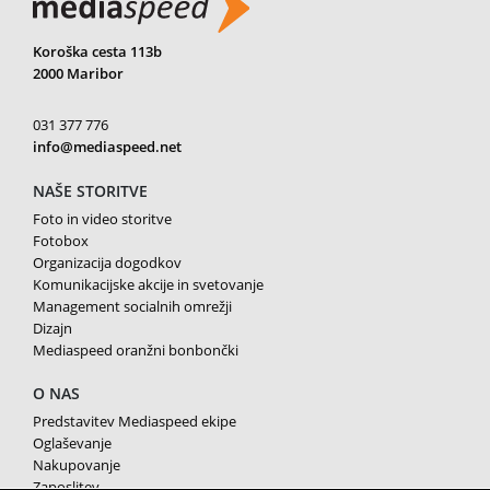
Koroška cesta 113b
2000 Maribor
031 377 776
info@mediaspeed.net
NAŠE STORITVE
Foto in video storitve
Fotobox
Organizacija dogodkov
Komunikacijske akcije in svetovanje
Management socialnih omrežji
Dizajn
Mediaspeed oranžni bonbončki
O NAS
Predstavitev Mediaspeed ekipe
Oglaševanje
Nakupovanje
Zaposlitev