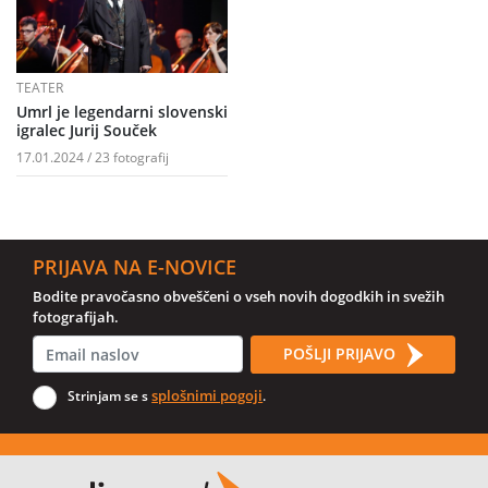
TEATER
Umrl je legendarni slovenski
igralec Jurij Souček
17.01.2024 / 23 fotografij
PRIJAVA NA E-NOVICE
Bodite pravočasno obveščeni o vseh novih dogodkih in svežih
fotografijah.
POŠLJI PRIJAVO
splošnimi pogoji
Strinjam se s
.