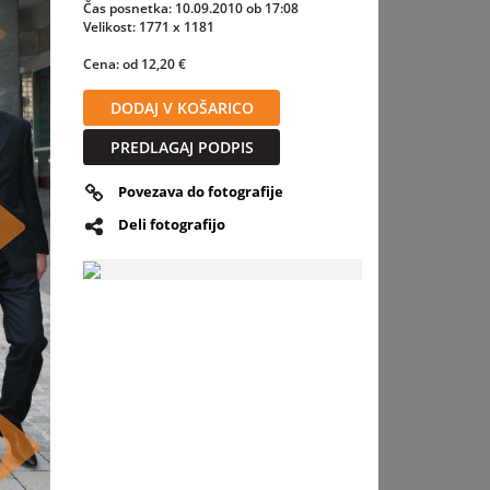
Čas posnetka: 10.09.2010 ob 17:08
priznana
Velikost: 1771 x 1181
ca v
Cena: od 12,20 €
o
članica
DODAJ V KOŠARICO
avnega
PREDLAGAJ PODPIS
svojim
Povezava do fotografije
amenila
Deli fotografijo
 dobra
ja tudi
slednja
i
od vseh,
n ena
kov, da