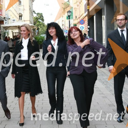
viteljica in predsednica Evropskega centra za reševanje sporov ter mednarodno 
prečevanje konfliktov, v tem svojstvu pa je tudi edina slovenska predstavni
nja pri Mednarodnem športnem razsodišču (CAS). Kot odvetnica je izjemn
er partnerica in direktorica v Odvetniški pisarni Senica & partnerji, ki je 
 Katarina vodja regije Srednje in Vzhodne Evrope ter članica globalnega upr
a vsaj za nekaj trenutkov odložila skrbi, saj se je za rojstni dan skupaj s 
rat združila prijetno s koristnim. Del službenega potovanja bosta namreč n
t let.
nih in osebnih izkušenj. Katarina je ljubiteljica knjig, glasbe in dobrih filmov,
mlja tudi znanstvena dogajanja in nova odkritja, še vedno pa aktivno spreml
Na
ne razmišlja. Življenje in vse vloge so jo naučile strpnosti, čeprav je v poslu
in odprt človek, ki spoštuje svobodo in izbiro drugih.
totno in profesionalno – to je tudi nekaj, kar goreče zagovarja njen dolgoletn
ravi: »... je nekaj najlepšega, kar se mi je zgodilo v življenju, razume me bolje 
 mojih željah in načrtih. Takšni moški so sila redki in vsak dan znova sem
 sta samosvoja, pomembne trenutke in prelomnice pa zaznamujeta skupaj. I
gaja, čas teče izredno hitro. Ko pa se ozreš nazaj, se opiraš na toliko dogod