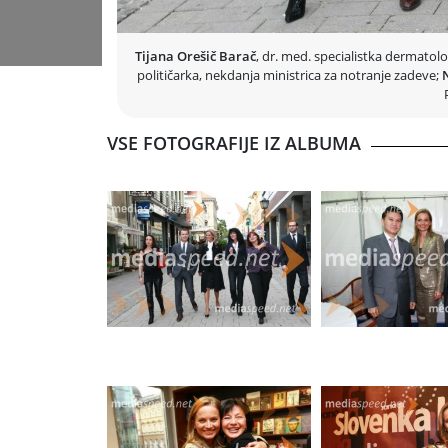
se ti zdi, da si živel dvakrat več, kot dejansko si. V teh 5
žalostnih, in življenje je bilo polno. Zato ne čutim nob
Tijana Orešič Barač
, dr. med. specialistka dermatolo
političarka, nekdanja ministrica za notranje zadeve;
VSE FOTOGRAFIJE IZ ALBUMA