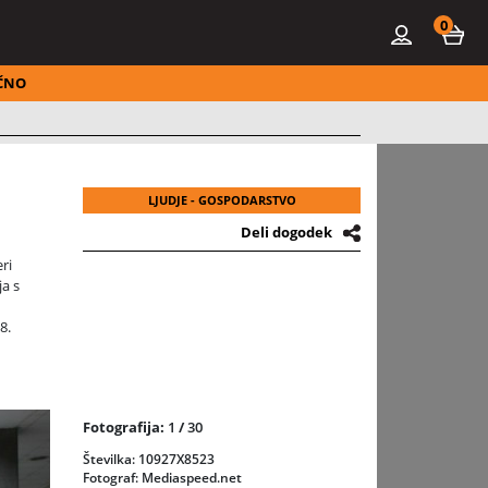
0
ČNO
LJUDJE - GOSPODARSTVO
Deli dogodek
ri
ja s
8.
e. V
 status
Fotografija:
1
/
30
olj
ki tudi
Številka: 10927X8523
Fotograf: Mediaspeed.net