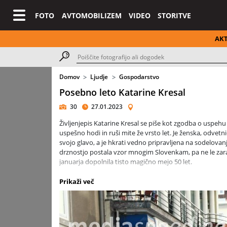
FOTO
AVTOMOBILIZEM
VIDEO
STORITVE
AK
Domov
Ljudje
Gospodarstvo
Posebno leto Katarine Kresal
30
27.01.2023
Življenjepis Katarine Kresal se piše kot zgodba o uspehu
uspešno hodi in ruši mite že vrsto let. Je ženska, odvetnic
svojo glavo, a je hkrati vedno pripravljena na sodelovanj
drznostjo postala vzor mnogim Slovenkam, pa ne le zara
januarja dopolnila tisto magično mejo 50 let.
Katarina Kresal
je širši javnosti postala znana, ko je b
Prikaži več
politiko je sicer prišla kot nov obraz, profesionalno pa 
in ugled med stanovskimi kolegi. Leta 2008 je zasedla pol
štiriintridesetim letom se je že takrat zavedala, da staros
vsakodnevno dokazovala.