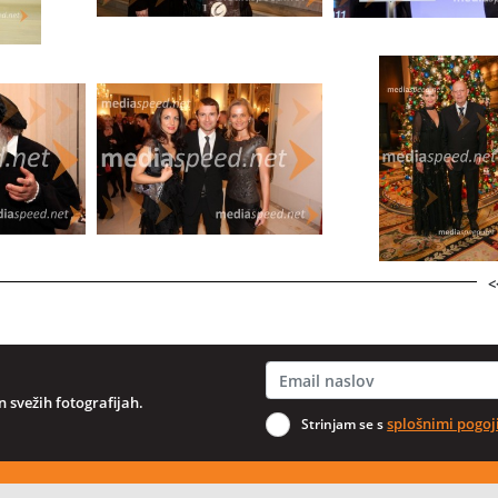
<
 svežih fotografijah.
splošnimi pogoj
Strinjam se s