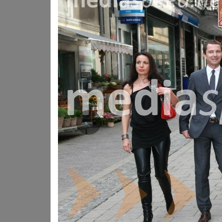
V svoji karieri nikoli ni izbirala lahkih poti. Je ustano
strokovnjakinja za alternativno reševanje sporov in pre
Mediteranskem združenju mediatork (MWMN) ter arbitri
cenjena strokovnjakinja na gospodarskopravnem področju t
globalne svetovalne družbe Andersen Global, v kateri je
odbora.
Bodoča Abrahamovka pa bo ob praznovanju velikega jubilej
partnerjem Mirom Senico odpravila v tujino, kjer bo tok
uživanju in intimnemu praznovanju njenih prvih petdese
Obrnila bo nov list v svoji bogati knjigi poslovnih, politič
poznavalka kulture. Zanima jo zgodovina, zelo rada spre
Prejšnja
politično sceno, čeprav o vrnitvi v politiko vsaj zaenkrat 
neusmiljena, pa je v svojem zasebnem življenju prijazen 
Je velika profesionalka – vsakega projekta se loti stoods
življenjski partner, Miro Senica. Katarina zanj tudi zato p
dopušča mi prostor za osebno rast in me podpira pri vseh
hvaležna, da sva se našla.« Drug drugemu dovolita, da
izmed takšnih bo zagotovo Katarinino praznovanje.
Kako pa o njem razmišlja sama?: »Ko se človeku veliko do