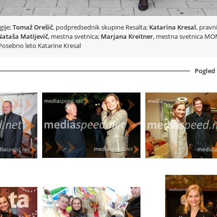
0 letih je šlo z menoj neverjetno veliko doživetij, največ veselih, včasih pa tudi
enega bremena časa in na življenje gledam toplo in z optimizmom.«
gije;
Tomaž Orešič
, podpredsednik skupine Resalta;
Katarina Kresal
, pravn
Nataša Matijevič
, mestna svetnica;
Marjana Kreitner
, mestna svetnica M
Posebno leto Katarine Kresal
Pogled