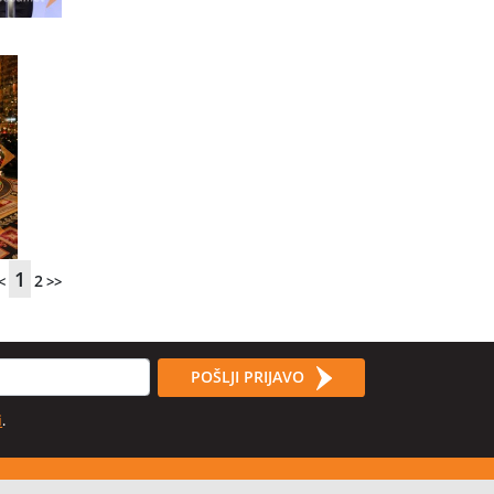
1
2
<
>>
POŠLJI PRIJAVO
i
.