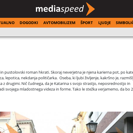
TUALNO
DOGODKI
AVTOMOBILIZEM
ŠPORT
LJUDJE
SIMBOLI
 in pustolovski roman hkrati. Skoraj neverjetna je njena karierna pot, po kate
a, lepotica, nekdanja političarka. Oseba, ki ljubi življenje, kakršno je, razmišl
a z drugimi. Nič čudnega, da je Katarina s svojo strastjo, neposrednostjo in
di svojega mladostnega videza in forme. Tako le stežka verjamemo, da bo 2
ila leta 2007 izvoljena za predsednico takratne Liberalne demokracije Slovenij
je z leti trdega in uspešnega dela na področju prava že pred tem uživala visok
ožaj ministrice za notranje zadeve v takratni Pahorjevi vladi. Kljub svojim zg
t ni merilo za zrelost, niti za odgovornost, kar je s svojim delovanjem v politi