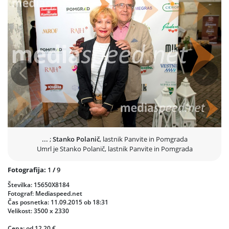
Prejšnja
Nasled
...
;
Stanko Polanič
, lastnik Panvite in Pomgrada
Umrl je Stanko Polanič, lastnik Panvite in Pomgrada
Fotografija:
1
/
9
Številka: 15650X8184
Fotograf: Mediaspeed.net
Čas posnetka: 11.09.2015 ob 18:31
Velikost: 3500 x 2330
Cena: od 12,20 €