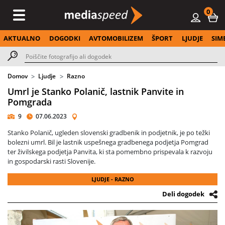
0
AKTUALNO
DOGODKI
AVTOMOBILIZEM
ŠPORT
LJUDJE
SIM
Domov
Ljudje
Razno
Umrl je Stanko Polanič, lastnik Panvite in
Pomgrada
9
07.06.2023
Stanko Polanič, ugleden slovenski gradbenik in podjetnik, je po težki
bolezni umrl. Bil je lastnik uspešnega gradbenega podjetja Pomgrad
ter živilskega podjetja Panvita, ki sta pomembno prispevala k razvoju
in gospodarski rasti Slovenije.
LJUDJE - RAZNO
Deli dogodek