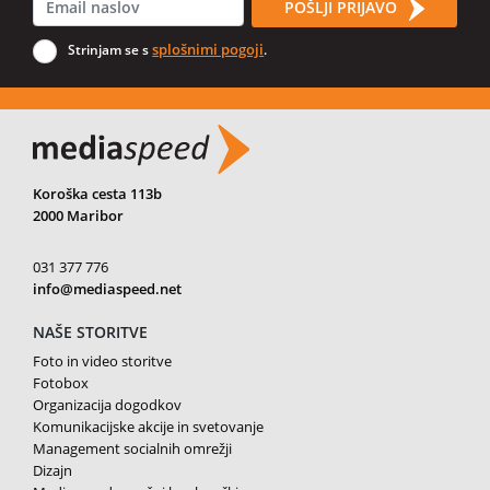
POŠLJI PRIJAVO
splošnimi pogoji
Strinjam se s
.
Koroška cesta 113b
2000 Maribor
031 377 776
info@mediaspeed.net
NAŠE STORITVE
Foto in video storitve
Fotobox
Organizacija dogodkov
Komunikacijske akcije in svetovanje
Management socialnih omrežji
Dizajn