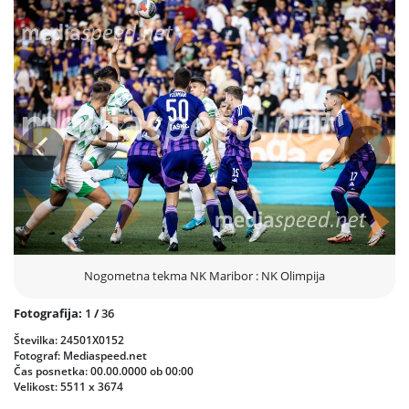
tako Olimpija kot Maribor odločilni preizkušnji za nastop v
Konferenčni ligi. V Stožicah bo gostovala Rijeka (1:1), v Ljudskem vrtu
pa Djurgarden (0:1).
Obe ekipi tako ostajata v letošnji prvi ligi še neporaženi. Olimpija je,
upoštevajoč evropske tekme, neporažena na enajstih tekmah
zapored.
Prejšnja
Nasled
Nogometna tekma NK Maribor : NK Olimpija
Fotografija:
1
/
36
Številka: 24501X0152
Fotograf: Mediaspeed.net
Čas posnetka: 00.00.0000 ob 00:00
Velikost: 5511 x 3674