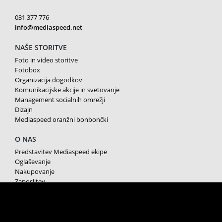
031 377 776
info@mediaspeed.net
NAŠE STORITVE
Foto in video storitve
Fotobox
Organizacija dogodkov
Komunikacijske akcije in svetovanje
Management socialnih omrežji
Dizajn
Mediaspeed oranžni bonbončki
O NAS
Predstavitev Mediaspeed ekipe
Oglaševanje
Nakupovanje
Zaposlitev
Splošni pogoji poslovanja
Varstvo osebnih podatkov
Piškotki