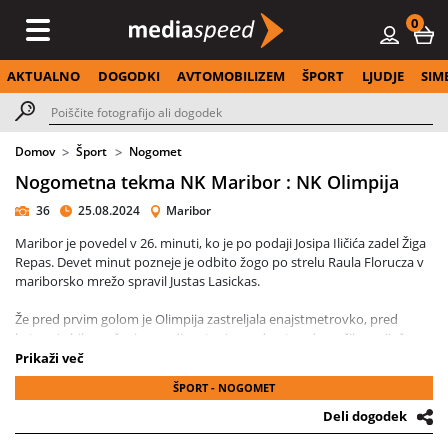
0
AKTUALNO
DOGODKI
AVTOMOBILIZEM
ŠPORT
LJUDJE
SIM
Domov
Šport
Nogomet
Nogometna tekma NK Maribor : NK Olimpija
36
25.08.2024
Maribor
Maribor je povedel v 26. minuti, ko je po podaji Josipa Iličića zadel Žiga
Repas. Devet minut pozneje je odbito žogo po strelu Raula Florucza v
mariborsko mrežo spravil Justas Lasickas.
Že pred prvim golom je Olimpija zastreljala enajstmetrovko, pred
katero je bilo srečanje zaradi metanja predmetov domačih navijačev
na zelenico prekinjeno za več kot 20 minut. Izkazal se je vratar Ažbe
Prikaži več
Jug, ki je zaustavil strel Florucza.
ŠPORT - NOGOMET
V drugem polčasu je tempo kljub številnim menjavam precej padel. Nič
Deli dogodek
čudnega, saj sta ekipi sredi evropske sezone. Že v četrtek bosta imela