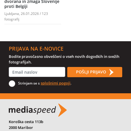
dvorana in zmaga Slovenije
proti Belgiji
Ljubljana, 26.01.2026 / 123
fotografij
PRIJAVA NA E-NOVICE
Bodite pravočasno obveščeni o vseh novih dogodkih in svežih
fotografijah.
POŠLJI PRIJAVO
splošnimi pogoji
Strinjam se s
.
Koroška cesta 113b
2000 Maribor