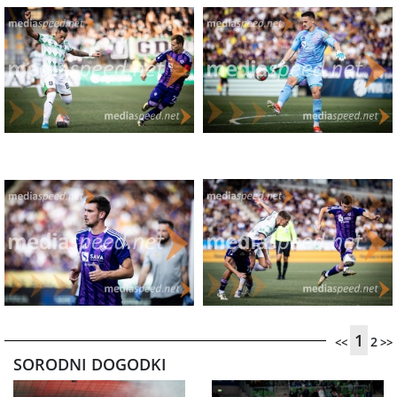
1
2
<<
>>
SORODNI DOGODKI