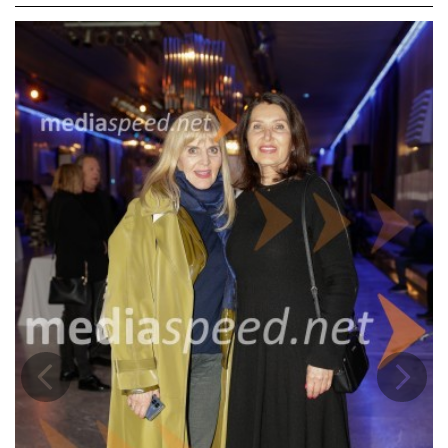
Povezana serija del ponuja edinstven, umetniško dognan vpogled v
okoljevarstveno fotografijo ter slavi moč človeškega duha, skupnosti
in solidarnosti ob univerzalni podnebni grožnji. Prvi poglavji sta nastali
v Keniji, Zimbabveju (2020) in Boliviji (2022), tretje Potopi se in se dvigni
pa na Fidžiju, kjer je Brandt pod vodo fotografiral tamkajšnje
prebivalce, na katere je dvig morske gladine že vplival, še bolj pa bo v
prihodnosti.
Ta poglavja so na ogled v Galeriji CD, Galerija Fotografija pa predstavlja
četrto, Odmev naših glasov.
V Londonu rojeni fotograf Nick Brandt (1964) je študiral slikarstvo in
film (na Saint Martin's School of Art). Med režiranjem epskega
videospota Earth Song Michaela Jacksona v Tanzaniji leta 1995 se je
zaljubil v živali in vzhodnoafriško pokrajino. Kmalu za tem je ustvaril
svojo prvo fotografsko serijo On This Earth (2000–05), ki s poznejšima
cikloma A Shadow Falls (2009) in Across the Ravaged Land (2013)
sestavlja trilogijo. On This Earth je leta 2005 izšla v knjižni obliki z uvodi
naravovarstvenice in primatologinje Jane Goodall, pisateljice Alice
Sebold in fotografske kritičarke Vicki Goldberg. Poznejši seriji Inherit
Prejšnja
Nasled
the Dust (2016) in This Empty World (2019) sta bili prav tako posneti v
vzhodni Afriki. Leta 2010 je Brandt v Keniji/Tanzaniji soustanovil
neprofitno organizacijo Big Life Foundation, ki več kot tristo petdeset
lokalnih čuvajev oz. naravovarstvenih nadzornikov zaposluje za