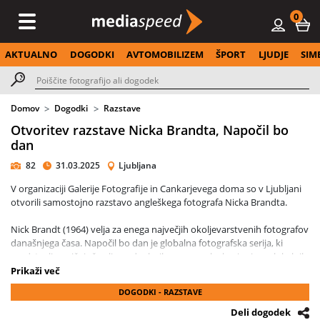
0
AKTUALNO
DOGODKI
AVTOMOBILIZEM
ŠPORT
LJUDJE
SIM
Domov
Dogodki
Razstave
Otvoritev razstave Nicka Brandta, Napočil bo
dan
82
31.03.2025
Ljubljana
V organizaciji Galerije Fotografije in Cankarjevega doma so v Ljubljani
otvorili samostojno razstavo angleškega fotografa Nicka Brandta.
Nick Brandt (1964) velja za enega največjih okoljevarstvenih fotografov
današnjega časa. Napočil bo dan je globalna fotografska serija, ki
predstavlja uničujoč vpliv podnebnih sprememb skozi prizmo lokalnih
skupnosti, posameznikov in živali. Nastala je v državah, ki so med
Prikaži več
najmanj odgovornimi za podnebne spremembe, a so jih te najmočneje
DOGODKI - RAZSTAVE
prizadele.
Deli dogodek