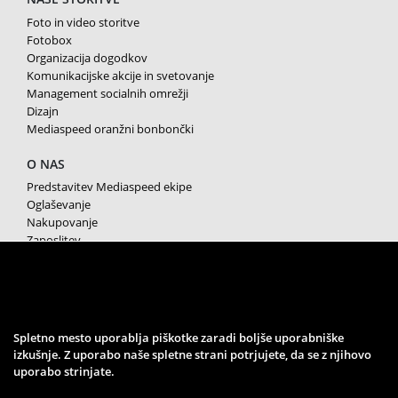
Foto in video storitve
Fotobox
Organizacija dogodkov
Komunikacijske akcije in svetovanje
Management socialnih omrežji
Dizajn
Mediaspeed oranžni bonbončki
O NAS
Predstavitev Mediaspeed ekipe
Oglaševanje
Nakupovanje
Zaposlitev
Splošni pogoji poslovanja
Varstvo osebnih podatkov
Piškotki
SPREMLJAJTE NAS
Spletno mesto uporablja piškotke zaradi boljše uporabniške
izkušnje. Z uporabo naše spletne strani potrjujete, da se z njihovo
uporabo strinjate.