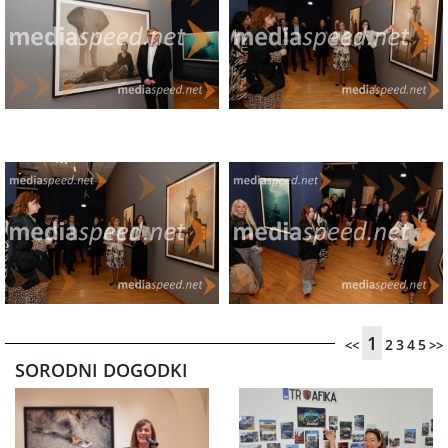
1
2
3
4
5
<<
>>
SORODNI DOGODKI