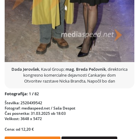
varovanje in ohranjanje 1,6 milijona hektarjev zaščitenega ekosistema
Amboseli/Kilimandžaro. Njegove fotografije so del številnih javnih in
zasebnih zbirk. Pri svojem delu se osredotoča na posledice uničevanja
okolja in podnebnega zloma tako za najbolj ranljive prebivalce planeta
kot tudi za živalski in naravni svet.
Dada Jerovšek
, Kaval Group;
mag. Breda Pečovnik
, direktorica
kongresno komercialne dejavnosti Cankarjev dom
Otvoritev razstave Nicka Brandta, Napočil bo dan
Fotografija:
1
/
82
Številka: 25204X9542
Fotograf: mediaspeed.net / Saša Despot
Čas posnetka: 31.03.2025 ob 18:03
Velikost: 3648 x 5472
Cena: od 12,20 €