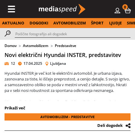
0
AKTUALNO
DOGODKI
AVTOMOBILIZEM
ŠPORT
LJUDJE
SIM
Domov
Avtomobilizem
Predstavitve
Novi električni Hyundai INSTER, predstavitev
12
17.04.2025
Ljubljana
Hyundai INSTER je več kot le električni avtomobil. Je urbana izjava,
zasnovana za tiste, ki iščejo preprostost, a cenijo detajle. S svojo igrivo,
a samozavestno obliko se poda v mestni vrvež z lahkotnostjo, hkrati
pa v sebi nosi robustnost za spontana odkrivanja neznanega.
Njegov dizajn je svež in drugačen. Zaobljene linije, črna maska in
ikonični LED žarometi s pikčastim vzorcem ustvarjajo sodoben, skoraj
Prikaži več
futurističen izraz. Barvna paleta, navdihnjena z naravnimi toni korejske
AVTOMOBILIZEM - PREDSTAVITVE
kulture, daje vozilu estetsko mehkobo, ki jo dopolnjujejo elegantna
aluminijasta platišča in subtilni detajli zunanjosti. Vsak element vozila
Deli dogodek
deluje premišljeno – nič ni odveč, a vse nosi značaj.