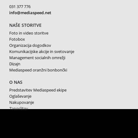
031 377 776
info@mediaspeed.net
NAŠE STORITVE
Foto in video storitve
Fotobox
Organizacija dogodkov
Komunikacijske akcije in svetovanje
Management socialnih omrežji
Dizajn
Mediaspeed oranžni bonbončki
O NAS
Predstavitev Mediaspeed ekipe
Oglaševanje
Nakupovanje
Zaposlitev
Splošni pogoji poslovanja
Varstvo osebnih podatkov
Piškotki