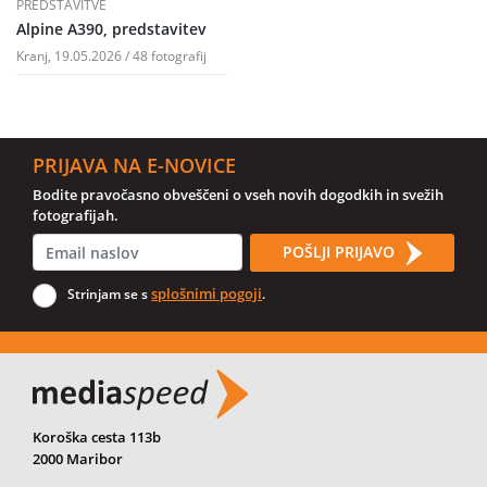
PREDSTAVITVE
Alpine A390, predstavitev
Kranj, 19.05.2026 / 48 fotografij
PRIJAVA NA E-NOVICE
Bodite pravočasno obveščeni o vseh novih dogodkih in svežih
fotografijah.
POŠLJI PRIJAVO
splošnimi pogoji
Strinjam se s
.
Koroška cesta 113b
2000 Maribor