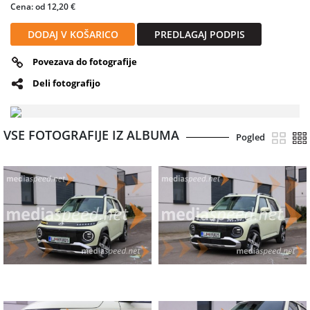
Cena: od 12,20 €
naravi. Napreden, a prizemljen. Če iščeš nekaj drugačnega – nekaj, kar
govori tvojo zgodbo – potem je INSTER več kot le izbira. Je tvoj
DODAJ V KOŠARICO
PREDLAGAJ PODPIS
naslednji korak.
Povezava do fotografije
Deli fotografijo
VSE FOTOGRAFIJE IZ ALBUMA
Pogled