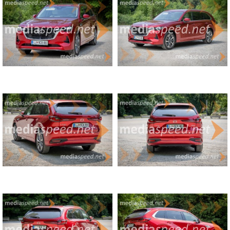
Udobno vzmetenje
Slabosti
Velikost in širina lahko otežujeta manevriranje v mestnih
ulicah
Tretja vrsta sedežev je primerna predvsem za otroke ali
kratke vožnje