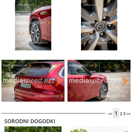
1
2
3
<<
>>
SORODNI DOGODKI