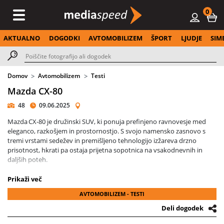
0
AKTUALNO
DOGODKI
AVTOMOBILIZEM
ŠPORT
LJUDJE
SIM
Domov
Avtomobilizem
Testi
Mazda CX-80
48
09.06.2025
Mazda CX‑80 je družinski SUV, ki ponuja prefinjeno ravnovesje med
eleganco, razkošjem in prostornostjo. S svojo namensko zasnovo s
tremi vrstami sedežev in premišljeno tehnologijo izžareva drzno
prisotnost, hkrati pa ostaja prijetna sopotnica na vsakodnevnih in
daljših poteh.
Tehnični podatki
Prikaži več
AVTOMOBILIZEM - TESTI
Platforma: Premium Multisolution Architecture (PMA);
zadnji in štirikolesni pogon, postavitev naprej vzdolž
Deli dogodek
Dimenzije: dolžina \~4 990 mm, širina \~1 890 mm, višina