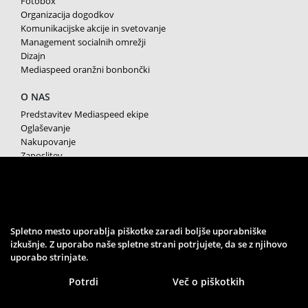
Fotobox
Organizacija dogodkov
Komunikacijske akcije in svetovanje
Management socialnih omrežji
Dizajn
Mediaspeed oranžni bonbončki
O NAS
Predstavitev Mediaspeed ekipe
Oglaševanje
Nakupovanje
Zaposlitev
Splošni pogoji poslovanja
Varstvo osebnih podatkov
Piškotki
SPREMLJAJTE NAS
Spletno mesto uporablja piškotke zaradi boljše uporabniške
izkušnje. Z uporabo naše spletne strani potrjujete, da se z njihovo
uporabo strinjate.
Potrdi
Več o piškotkih