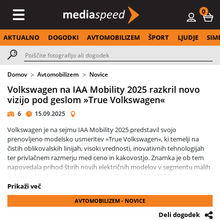
0
AKTUALNO
DOGODKI
AVTOMOBILIZEM
ŠPORT
LJUDJE
SIM
Domov
Avtomobilizem
Novice
Volkswagen na IAA Mobility 2025 razkril novo
vizijo pod geslom »True Volkswagen«
6
15.09.2025
Volkswagen je na sejmu IAA Mobility 2025 predstavil svojo
prenovljeno modelsko usmeritev »True Volkswagen«, ki temelji na
čistih oblikovalskih linijah, visoki vrednosti, inovativnih tehnologijah
ter privlačnem razmerju med ceno in kakovostjo. Znamka je ob tem
napovedala prihod štirih novih električnih modelov v segmentu malih
in kompaktnih vozil, ki bodo na trg prihajali od leta 2026 dalje.
Prikaži več
Posebno pozornost je pritegnila svetovna premiera modela ID. CROSS
AVTOMOBILIZEM - NOVICE
Concept, kompaktnega električnega SUV-ja, ki bo dopolnil razred
obstoječega T-Crossa. Koncept, zasnovan na platformi MEB+, prinaša
Deli dogodek