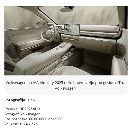
napredno tehnologijo, doseg do 420 kilometrov (WLTP) in prostorno
notranjost s 450 litri prtljažnega prostora. Z dolžino 4,16 metra, širino
1,84 metra in višino 1,59 metra je namenjen tako urbanim vožnjam kot
daljšim potovanjem.
Ob ID. CROSS Conceptu je Volkswagen na ogled postavil tudi
zamaskirana modela ID. Polo in ID. Polo GTI, ki bosta premierno
razkrita v letu 2026, ter študijo ID. EVERY1, dostopen vstopni električni
avtomobil s ciljno ceno okrog 20.000 evrov.
Prejšnja
Nasled
Volkswagen pa ostaja dejaven tudi na področju modelov z motorji z
notranjim izgorevanjem. Na sejmu je predstavil novo generacijo T-
Roca, ki se pridružuje nedavno predstavljenim modelom Tiguan,
Tayron in Passat.
Volkswagen na IAA Mobility 2025 razkril novo vizijo pod geslom »True
Izvršni direktor znamke Volkswagen Thomas Schäfer je ob razkritju
Volkswagen«
poudaril: »Cilj za naslednjih pet let je jasen – do leta 2030 želimo
postati tehnološko vodilni velikoserijski proizvajalec. V Münchnu
Fotografija:
1
/
6
dokazujemo, da to zmoremo.«
Številka: DB2025AU01
Fotograf: Volkswagen
Čas posnetka: 00.00.0000 ob 00:00
Velikost: 1024 x 576