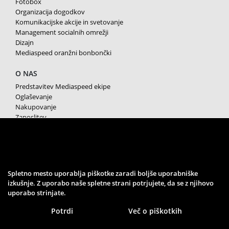
Fotobox
Organizacija dogodkov
Komunikacijske akcije in svetovanje
Management socialnih omrežji
Dizajn
Mediaspeed oranžni bonbončki
O NAS
Predstavitev Mediaspeed ekipe
Oglaševanje
Nakupovanje
Zaposlitev
Splošni pogoji poslovanja
Varstvo osebnih podatkov
Piškotki
SPREMLJAJTE NAS
Spletno mesto uporablja piškotke zaradi boljše uporabniške
izkušnje. Z uporabo naše spletne strani potrjujete, da se z njihovo
uporabo strinjate.
Potrdi
Več o piškotkih