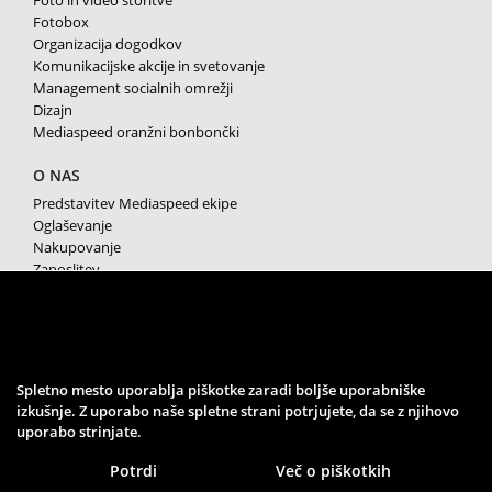
Fotobox
Organizacija dogodkov
Komunikacijske akcije in svetovanje
Management socialnih omrežji
Dizajn
Mediaspeed oranžni bonbončki
O NAS
Predstavitev Mediaspeed ekipe
Oglaševanje
Nakupovanje
Zaposlitev
Splošni pogoji poslovanja
Varstvo osebnih podatkov
Piškotki
SPREMLJAJTE NAS
Spletno mesto uporablja piškotke zaradi boljše uporabniške
izkušnje. Z uporabo naše spletne strani potrjujete, da se z njihovo
uporabo strinjate.
Potrdi
Več o piškotkih