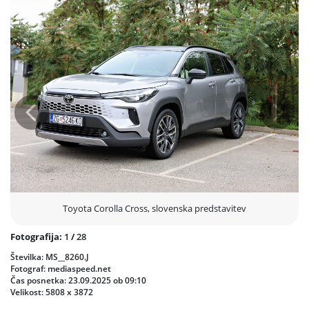
navdušenih udeležencev.
Prejšnja
Nasled
Toyota Corolla Cross, slovenska predstavitev
Fotografija:
1
/
28
Številka: MS__8260.J
Fotograf: mediaspeed.net
Čas posnetka: 23.09.2025 ob 09:10
Velikost: 5808 x 3872