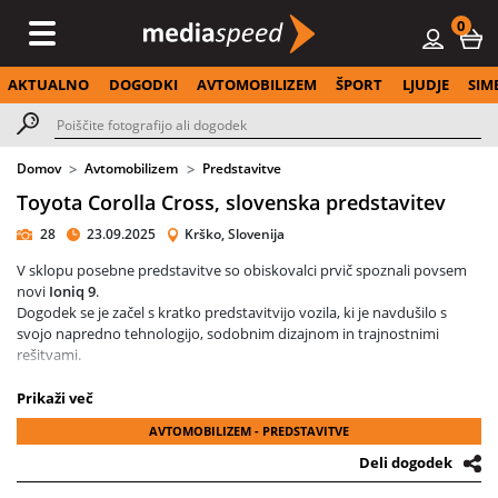
0
AKTUALNO
DOGODKI
AVTOMOBILIZEM
ŠPORT
LJUDJE
SIM
Domov
Avtomobilizem
Predstavitve
Toyota Corolla Cross, slovenska predstavitev
28
23.09.2025
Krško, Slovenija
V sklopu posebne predstavitve so obiskovalci prvič spoznali povsem
novi
Ioniq 9
.
Dogodek se je začel s kratko predstavitvijo vozila, ki je navdušilo s
svojo napredno tehnologijo, sodobnim dizajnom in trajnostnimi
rešitvami.
Sledila je pogostitev in druženje v sproščenem vzdušju, največ
Prikaži več
zanimanja pa so požele
testne vožnje
, kjer so gostje lahko sami
AVTOMOBILIZEM - PREDSTAVITVE
doživeli zmogljivost in udobje novega modela.
Deli dogodek
V fotogaleriji si lahko ogledate utrinke s predstavitve in prve odzive