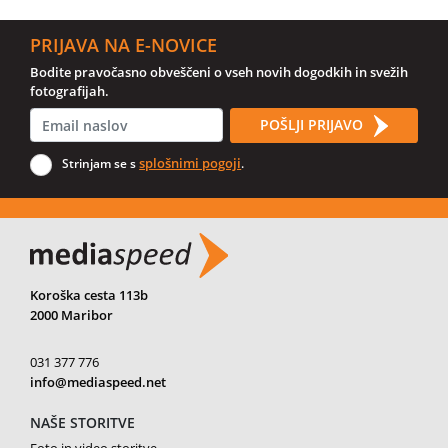
PRIJAVA NA E-NOVICE
Bodite pravočasno obveščeni o vseh novih dogodkih in svežih
fotografijah.
POŠLJI PRIJAVO
splošnimi pogoji
Strinjam se s
.
Koroška cesta 113b
2000 Maribor
031 377 776
info@mediaspeed.net
NAŠE STORITVE
Foto in video storitve