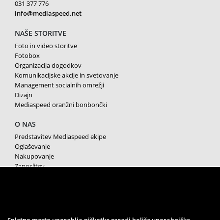
031 377 776
info@mediaspeed.net
NAŠE STORITVE
Foto in video storitve
Fotobox
Organizacija dogodkov
Komunikacijske akcije in svetovanje
Management socialnih omrežji
Dizajn
Mediaspeed oranžni bonbončki
O NAS
Predstavitev Mediaspeed ekipe
Oglaševanje
Nakupovanje
Zaposlitev
Splošni pogoji poslovanja
Varstvo osebnih podatkov
Piškotki
SPREMLJAJTE NAS
Spletno mesto uporablja piškotke zaradi boljše uporabniške