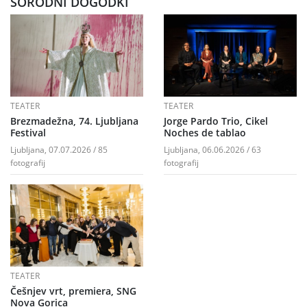
SORODNI DOGODKI
TEATER
TEATER
Brezmadežna, 74. Ljubljana
Jorge Pardo Trio, Cikel
Festival
Noches de tablao
Ljubljana, 07.07.2026 / 85
Ljubljana, 06.06.2026 / 63
fotografij
fotografij
TEATER
Češnjev vrt, premiera, SNG
Nova Gorica