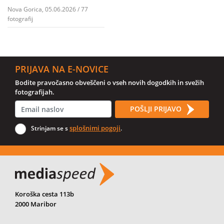
Nova Gorica, 05.06.2026 / 77
fotografij
PRIJAVA NA E-NOVICE
Bodite pravočasno obveščeni o vseh novih dogodkih in svežih
fotografijah.
POŠLJI PRIJAVO
splošnimi pogoji
Strinjam se s
.
Koroška cesta 113b
2000 Maribor