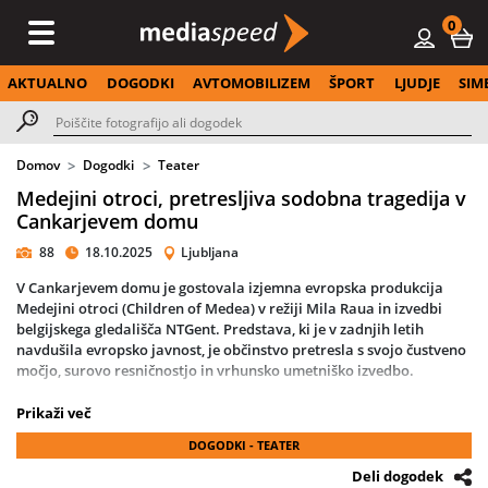
0
AKTUALNO
DOGODKI
AVTOMOBILIZEM
ŠPORT
LJUDJE
SIM
Domov
Dogodki
Teater
Medejini otroci, pretresljiva sodobna tragedija v
Cankarjevem domu
88
18.10.2025
Ljubljana
V
Cankarjevem domu
je gostovala izjemna evropska produkcija
Medejini otroci
(Children of Medea) v režiji
Mila Raua
in izvedbi
belgijskega gledališča
NTGent
. Predstava, ki je v zadnjih letih
navdušila evropsko javnost, je občinstvo pretresla s svojo čustveno
močjo, surovo resničnostjo in vrhunsko umetniško izvedbo.
V izhodišče Evripidove
antične tragedije Medeja
režiser
Milo Rau
Prikaži več
vpenja sodobno družbeno problematiko in jo postavlja v intimno
DOGODKI - TEATER
perspektivo otrok – tistih, ki so pogosto
tihi pričevalci družinskega
nasilja
in
žrtve odraslih odločitev
. S prepletanjem
igranih prizorov,
Deli dogodek