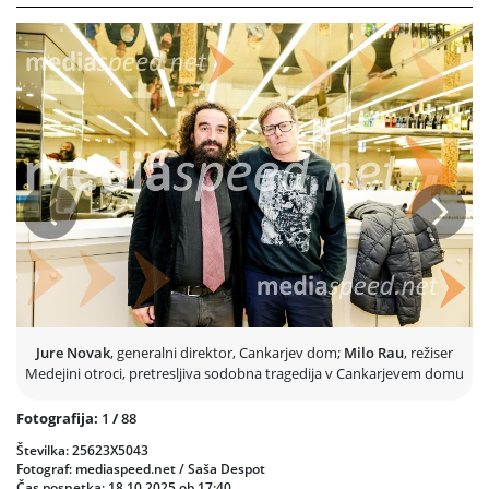
dokumentarnih pričevanj in realnih pogovorov
ustvarja gledališče,
ki briše meje med resničnostjo in fikcijo.
Predstava odpira vprašanja o odgovornosti, ljubezni in uničujoči
moči zlorabe, hkrati pa gledalca vabi k razmisleku o tem, kako
travme oblikujejo prihodnje generacije. »Medejini otroci« niso le
zgodba o maščevanju so
pogled v notranji svet otrok, razpetih med
starševsko ljubeznijo in nasiljem
, ki ga ne razumejo, a ga nosijo
naprej.
Belgijski
De Morgen
jo je označil za vznemirjajočo mojstrovino,
nizozemski
Volkskrant
pa za srce parajočo, ogleno črno tragedijo.
Prejšnja
Nasled
Predstava traja
90 minut brez odmora
, odigrana je
v nizozemščini s
slovenskimi nadnapisi. Z
aradi
nazornih prizorov nasilja
ni
primerna za mlajše od 16 let.
Jure Novak
, generalni direktor, Cankarjev dom;
Milo Rau
, režiser
Medejini otroci, pretresljiva sodobna tragedija v Cankarjevem domu
Fotografija:
1
/
88
Številka: 25623X5043
Fotograf: mediaspeed.net / Saša Despot
Čas posnetka: 18.10.2025 ob 17:40