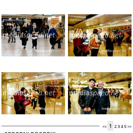
1
2
3
4
5
<<
>>